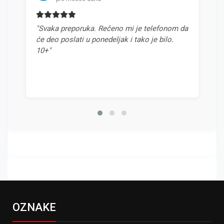
"Svaka preporuka. Rečeno mi je telefonom da
"Najb
će deo poslati u ponedeljak i tako je bilo.
odnos
10+"
OZNAKE