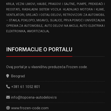
,
KRILA, VEZNI LIMOVI, HAUBE, PRAGOVI I SAJTNE
PUMPE, PREKIDAČI I
,
REOSTATI
RASHLADNI SISTEM VOZILA: HLADNJACI MOTORA I KLIME,
,
VENTILATORI, GREJAČI I OSTALI DELOVI
RETROVIZORI ZA AUTOMOBIL
,
– STAKLA, POKLOPCI, MIGAVCI
SIJALICE, PRVA POMOĆ I UNIVERZALNA
,
,
OPREMA ZA AUTOMOBILE
AUTO DELOVI NA AKCIJI
AUTO ELEKTRIKA I
,
,
ELEKTRONIKA
AMORTIZACIJA
INFORMACIJE O PORTALU
Ovaj portal je u vlasništvu preduzeća Frozen code.
Beograd
+381 61 1052 801
info@topcena-autodelovi.rs
www.frozen-code.com