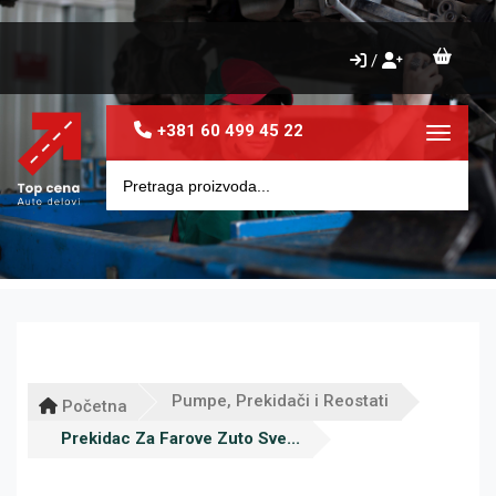
/
+381 60 499 45 22
Toggle 
Pumpe, Prekidači i Reostati
Početna
Prekidac Za Farove Zuto Sve...