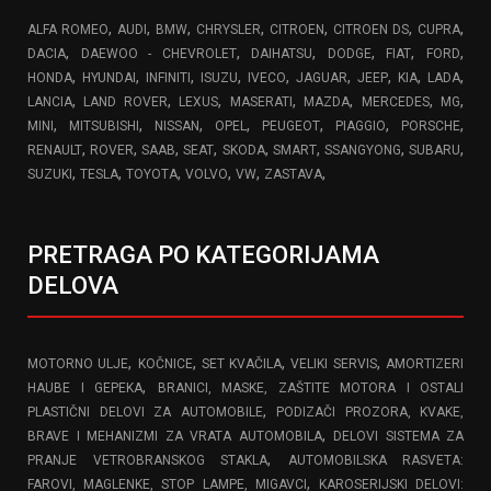
,
,
,
,
,
,
,
ALFA ROMEO
AUDI
BMW
CHRYSLER
CITROEN
CITROEN DS
CUPRA
,
,
,
,
,
,
DACIA
DAEWOO - CHEVROLET
DAIHATSU
DODGE
FIAT
FORD
,
,
,
,
,
,
,
,
,
HONDA
HYUNDAI
INFINITI
ISUZU
IVECO
JAGUAR
JEEP
KIA
LADA
,
,
,
,
,
,
,
LANCIA
LAND ROVER
LEXUS
MASERATI
MAZDA
MERCEDES
MG
,
,
,
,
,
,
,
MINI
MITSUBISHI
NISSAN
OPEL
PEUGEOT
PIAGGIO
PORSCHE
,
,
,
,
,
,
,
,
RENAULT
ROVER
SAAB
SEAT
SKODA
SMART
SSANGYONG
SUBARU
,
,
,
,
,
,
SUZUKI
TESLA
TOYOTA
VOLVO
VW
ZASTAVA
PRETRAGA PO KATEGORIJAMA
DELOVA
,
,
,
,
MOTORNO ULJE
KOČNICE
SET KVAČILA
VELIKI SERVIS
AMORTIZERI
,
HAUBE I GEPEKA
BRANICI, MASKE, ZAŠTITE MOTORA I OSTALI
,
PLASTIČNI DELOVI ZA AUTOMOBILE
PODIZAČI PROZORA, KVAKE,
,
BRAVE I MEHANIZMI ZA VRATA AUTOMOBILA
DELOVI SISTEMA ZA
,
PRANJE VETROBRANSKOG STAKLA
AUTOMOBILSKA RASVETA:
,
FAROVI, MAGLENKE, STOP LAMPE, MIGAVCI
KAROSERIJSKI DELOVI: