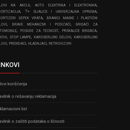
,
,
LOVI NA AKCIJI
AUTO ELEKTRIKA I ELEKTRONIKA
, ?>
,
ORTIZACIJA
SIJALICE I UNIVERZALNA OPREMA
,
ORTIZERI GEPEK VRATA
BRANICI MASKE I PLASTIČNI
,
,
LOVI
BRAVE MEHANIZMI I PODIZAČI
BRISAČI ZA
,
,
,
TOMOBILE
POSUDE ZA TECNOST
PRSKALICE BRISACA
,
,
,
ROVI
STOP LAMPE
KAROSERIJSKI DELOVI
KAROSERIJSKI
,
,
,
LOVI
PREKIDACI
HLADNJACI
RETROVIZORI
INKOVI
lovi korišćenja
avilnik o rešavanju reklamacija
klamacioni list
avilnik o zaštiti podataka o ličnosti