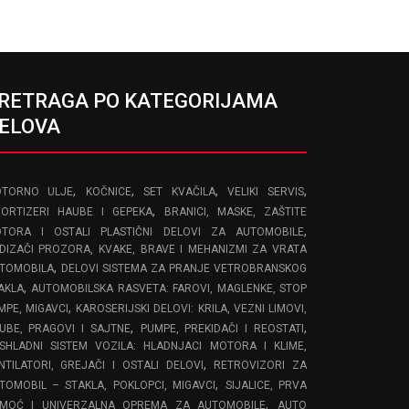
RETRAGA PO KATEGORIJAMA
ELOVA
,
,
,
,
TORNO ULJE
KOČNICE
SET KVAČILA
VELIKI SERVIS
,
ORTIZERI HAUBE I GEPEKA
BRANICI, MASKE, ZAŠTITE
,
TORA I OSTALI PLASTIČNI DELOVI ZA AUTOMOBILE
DIZAČI PROZORA, KVAKE, BRAVE I MEHANIZMI ZA VRATA
,
TOMOBILA
DELOVI SISTEMA ZA PRANJE VETROBRANSKOG
,
AKLA
AUTOMOBILSKA RASVETA: FAROVI, MAGLENKE, STOP
,
MPE, MIGAVCI
KAROSERIJSKI DELOVI: KRILA, VEZNI LIMOVI,
,
,
UBE, PRAGOVI I SAJTNE
PUMPE, PREKIDAČI I REOSTATI
SHLADNI SISTEM VOZILA: HLADNJACI MOTORA I KLIME,
,
NTILATORI, GREJAČI I OSTALI DELOVI
RETROVIZORI ZA
,
TOMOBIL – STAKLA, POKLOPCI, MIGAVCI
SIJALICE, PRVA
,
MOĆ I UNIVERZALNA OPREMA ZA AUTOMOBILE
AUTO