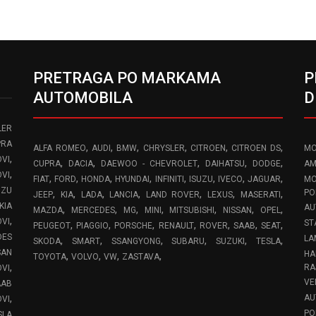
PRETRAGA PO MARKAMA
P
AUTOMOBILA
D
LER
PRA
,
,
,
,
,
,
ALFA ROMEO
AUDI
BMW
CHRYSLER
CITROEN
CITROEN DS
MO
,
VI
,
,
,
,
,
CUPRA
DACIA
DAEWOO - CHEVROLET
DAIHATSU
DODGE
AM
,
OVI
,
,
,
,
,
,
,
,
FIAT
FORD
HONDA
HYUNDAI
INFINITI
ISUZU
IVECO
JAGUAR
MO
UZU
,
,
,
,
,
,
,
PO
JEEP
KIA
LADA
LANCIA
LAND ROVER
LEXUS
MASERATI
KIA
AU
,
,
,
,
,
,
,
MAZDA
MERCEDES
MG
MINI
MITSUBISHI
NISSAN
OPEL
,
OVI
ST
,
,
,
,
,
,
,
PEUGEOT
PIAGGIO
PORSCHE
RENAULT
ROVER
SAAB
SEAT
DES
LA
,
,
,
,
,
,
SKODA
SMART
SSANGYONG
SUBARU
SUZUKI
TESLA
SAN
HA
,
,
,
,
TOYOTA
VOLVO
VW
ZASTAVA
,
RA
OVI
VE
AAB
,
AU
VI
PO
SLA