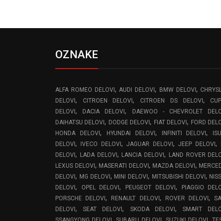
OZNAKE
,
,
,
ALFA ROMEO DELOVI
AUDI DELOVI
BMW DELOVI
CHRYS
,
,
,
DELOVI
CITROEN DELOVI
CITROEN DS DELOVI
CU
,
,
DELOVI
DACIA DELOVI
DAEWOO - CHEVROLET DELO
,
,
,
DAIHATSU DELOVI
DODGE DELOVI
FIAT DELOVI
FORD DEL
,
,
,
HONDA DELOVI
HYUNDAI DELOVI
INFINITI DELOVI
IS
,
,
,
,
DELOVI
IVECO DELOVI
JAGUAR DELOVI
JEEP DELOVI
,
,
,
DELOVI
LADA DELOVI
LANCIA DELOVI
LAND ROVER DEL
,
,
,
LEXUS DELOVI
MASERATI DELOVI
MAZDA DELOVI
MERCE
,
,
,
,
DELOVI
MG DELOVI
MINI DELOVI
MITSUBISHI DELOVI
NIS
,
,
,
DELOVI
OPEL DELOVI
PEUGEOT DELOVI
PIAGGIO DEL
,
,
,
PORSCHE DELOVI
RENAULT DELOVI
ROVER DELOVI
S
,
,
,
DELOVI
SEAT DELOVI
SKODA DELOVI
SMART DELO
,
,
,
SSANGYONG DELOVI
SUBARU DELOVI
SUZUKI DELOVI
TE