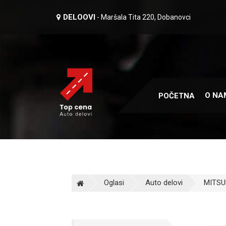
DELOOVI
- Maršala Tita 220, Dobanovci
O NA
POČETNA
Oglasi
Auto delovi
MITSUB