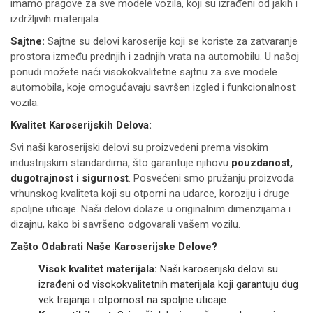
imamo pragove za sve modele vozila, koji su izrađeni od jakih i
izdržljivih materijala.
Sajtne:
Sajtne su delovi karoserije koji se koriste za zatvaranje
prostora između prednjih i zadnjih vrata na automobilu. U našoj
ponudi možete naći visokokvalitetne sajtnu za sve modele
automobila, koje omogućavaju savršen izgled i funkcionalnost
vozila.
Kvalitet Karoserijskih Delova:
Svi naši karoserijski delovi su proizvedeni prema visokim
industrijskim standardima, što garantuje njihovu
pouzdanost,
dugotrajnost i sigurnost
. Posvećeni smo pružanju proizvoda
vrhunskog kvaliteta koji su otporni na udarce, koroziju i druge
spoljne uticaje. Naši delovi dolaze u originalnim dimenzijama i
dizajnu, kako bi savršeno odgovarali vašem vozilu.
Zašto Odabrati Naše Karoserijske Delove?
Visok kvalitet materijala:
Naši karoserijski delovi su
izrađeni od visokokvalitetnih materijala koji garantuju dug
vek trajanja i otpornost na spoljne uticaje.