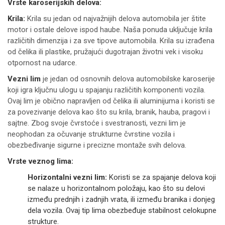
Vrste karoserijskih delova:
Krila:
Krila su jedan od najvažnijih delova automobila jer štite
motor i ostale delove ispod haube. Naša ponuda uključuje krila
različitih dimenzija i za sve tipove automobila. Krila su izrađena
od čelika ili plastike, pružajući dugotrajan životni vek i visoku
otpornost na udarce.
Vezni lim
je jedan od osnovnih delova automobilske karoserije
koji igra ključnu ulogu u spajanju različitih komponenti vozila.
Ovaj lim je obično napravljen od čelika ili aluminijuma i koristi se
za povezivanje delova kao što su krila, branik, hauba, pragovi i
sajtne. Zbog svoje čvrstoće i svestranosti, vezni lim je
neophodan za očuvanje strukturne čvrstine vozila i
obezbeđivanje sigurne i precizne montaže svih delova.
Vrste veznog lima:
Horizontalni vezni lim:
Koristi se za spajanje delova koji
se nalaze u horizontalnom položaju, kao što su delovi
između prednjih i zadnjih vrata, ili između branika i donjeg
dela vozila. Ovaj tip lima obezbeđuje stabilnost celokupne
strukture.