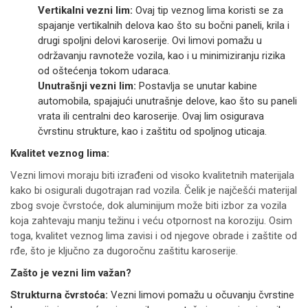
Vertikalni vezni lim:
Ovaj tip veznog lima koristi se za
spajanje vertikalnih delova kao što su bočni paneli, krila i
drugi spoljni delovi karoserije. Ovi limovi pomažu u
održavanju ravnoteže vozila, kao i u minimiziranju rizika
od oštećenja tokom udaraca.
Unutrašnji vezni lim:
Postavlja se unutar kabine
automobila, spajajući unutrašnje delove, kao što su paneli
vrata ili centralni deo karoserije. Ovaj lim osigurava
čvrstinu strukture, kao i zaštitu od spoljnog uticaja.
Kvalitet veznog lima:
Vezni limovi moraju biti izrađeni od visoko kvalitetnih materijala
kako bi osigurali dugotrajan rad vozila. Čelik je najčešći materijal
zbog svoje čvrstoće, dok aluminijum može biti izbor za vozila
koja zahtevaju manju težinu i veću otpornost na koroziju. Osim
toga, kvalitet veznog lima zavisi i od njegove obrade i zaštite od
rđe, što je ključno za dugoročnu zaštitu karoserije.
Zašto je vezni lim važan?
Strukturna čvrstoća:
Vezni limovi pomažu u očuvanju čvrstine