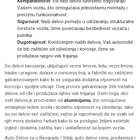
Kompatibilnost:
Svi naši delovi savršeno odgovaraju
Vašem vozilu, što omogućava jednostavnu montažu i
preciznu funkcionalnost.
Sigurnost:
Naši delovi pomažu u održavanju strukturalne
čvrstoće vozila, čime povećavaju bezbednost vozača i
putnika.
Dugotrajnost:
Korišćenjem naših delova, Vaš automobil
će biti zaštićen od oštećenja i korozije, čime se
produžava njegov vek trajanja.
Svi delovi karoserije, uključujući vezne limove, krila, vezni limovi,
haube i pragove, dolaze u osnovnoj boji, a fabrički su zaštićeni
galvanizovanjem kako bi se osigurala dodatna otpornost na
koroziju i spoljne uticaje. Ovaj proces galvanizacije štiti metalne
delove od rđe i produžava njihov vek trajanja. Osim toga, deo
ovih delova je proizveden od
aluminijuma
, što omogućava
smanjenje težine vozila i dodatnu otpornost na oksidaciju. Iako
su ovi delovi već zaštićeni, važno je napomenuti da se svaki od
njih mora dodatno farbati kako bi se postigao željeni estetski
izgled i dodatna zaštita, kao i usklađenost sa bojom vozila.
Auto Delovi za
u Beogradu I Srbiji, auto delovi cene, prodavnice i