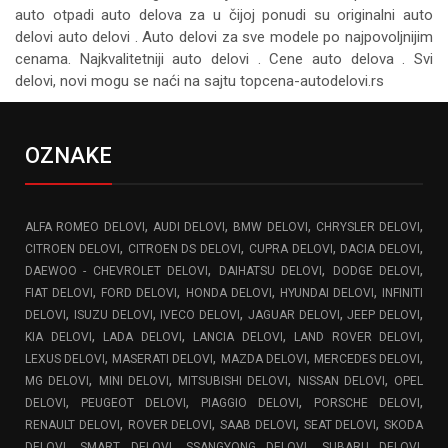
auto otpadi auto delova za u čijoj ponudi su originalni auto
delovi auto delovi . Auto delovi za sve modele po najpovoljnijim
cenama. Najkvalitetniji auto delovi . Cene auto delova . Svi
delovi, novi mogu se naći na sajtu topcena-autodelovi.rs
OZNAKE
,
,
,
,
ALFA ROMEO DELOVI
AUDI DELOVI
BMW DELOVI
CHRYSLER DELOVI
,
,
,
,
CITROEN DELOVI
CITROEN DS DELOVI
CUPRA DELOVI
DACIA DELOVI
,
,
,
DAEWOO - CHEVROLET DELOVI
DAIHATSU DELOVI
DODGE DELOVI
,
,
,
,
FIAT DELOVI
FORD DELOVI
HONDA DELOVI
HYUNDAI DELOVI
INFINITI
,
,
,
,
,
DELOVI
ISUZU DELOVI
IVECO DELOVI
JAGUAR DELOVI
JEEP DELOVI
,
,
,
,
KIA DELOVI
LADA DELOVI
LANCIA DELOVI
LAND ROVER DELOVI
,
,
,
,
LEXUS DELOVI
MASERATI DELOVI
MAZDA DELOVI
MERCEDES DELOVI
,
,
,
,
MG DELOVI
MINI DELOVI
MITSUBISHI DELOVI
NISSAN DELOVI
OPEL
,
,
,
,
DELOVI
PEUGEOT DELOVI
PIAGGIO DELOVI
PORSCHE DELOVI
,
,
,
,
RENAULT DELOVI
ROVER DELOVI
SAAB DELOVI
SEAT DELOVI
SKODA
,
,
,
,
DELOVI
SMART DELOVI
SSANGYONG DELOVI
SUBARU DELOVI