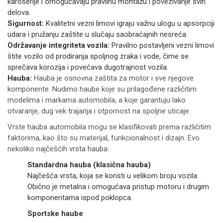
karoserije i omogućavaju pravilnu montažu i povezivanje svih
delova.
Sigurnost:
Kvalitetni vezni limovi igraju važnu ulogu u apsorpciji
udara i pružanju zaštite u slučaju saobraćajnih nesreća.
Održavanje integriteta vozila:
Pravilno postavljeni vezni limovi
štite vozilo od prodiranja spoljnog zraka i vode, čime se
sprečava korozija i povećava dugotrajnost vozila.
Hauba:
Hauba je osnovna zaštita za motor i sve njegove
komponente. Nudimo haube koje su prilagođene različitim
modelima i markama automobila, a koje garantuju lako
otvaranje, dug vek trajanja i otpornost na spoljne uticaje.
Vrste hauba automobila mogu se klasifikovati prema različitim
faktorima, kao što su materijal, funkcionalnost i dizajn. Evo
nekoliko najčešćih vrsta hauba:
Standardna hauba (klasična hauba)
Najčešća vrsta, koja se koristi u velikom broju vozila.
Obično je metalna i omogućava pristup motoru i drugim
komponentama ispod poklopca.
Sportske haube