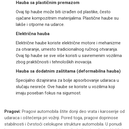
Hauba sa plastičnim premazom
Ovaj tip haube može biti izrađen od plastike, često
ojačane kompozitnim materijalima. Plastične haube su
lakše i otporne na udarce.
Električna hauba
Električne haube koriste električne motore i mehanizme
za otvaranje, umesto tradicionalnog ručnog otvaranja.
Ovaj tip haube se sve više koristi u savremenim vozilima
zbog praktičnosti i tehnoloških inovacija.
Hauba sa dodatnim zaštitama (deformabilna hauba)
Specijalno dizajnirana za bolje apsorbovanje udaraca u
slučaju nesreće. Ove haube se koriste u vozilima koji
imaju poseban fokus na sigurnost.
Pragovi:
Pragovi automobila štite donji deo vrata i karoserije od
udaraca i oštećenja pri vožnji. Pored toga, pragovi doprinose
stabilnosti i čvrstoći celokupne strukture automobila. U ponudi