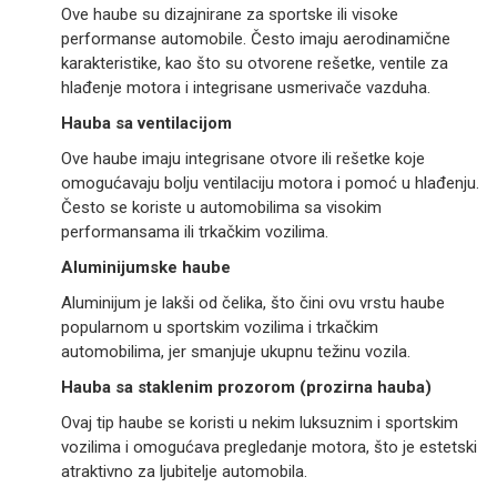
Ove haube su dizajnirane za sportske ili visoke
performanse automobile. Često imaju aerodinamične
karakteristike, kao što su otvorene rešetke, ventile za
hlađenje motora i integrisane usmerivače vazduha.
Hauba sa ventilacijom
Ove haube imaju integrisane otvore ili rešetke koje
omogućavaju bolju ventilaciju motora i pomoć u hlađenju.
Često se koriste u automobilima sa visokim
performansama ili trkačkim vozilima.
Aluminijumske haube
Aluminijum je lakši od čelika, što čini ovu vrstu haube
popularnom u sportskim vozilima i trkačkim
automobilima, jer smanjuje ukupnu težinu vozila.
Hauba sa staklenim prozorom (prozirna hauba)
Ovaj tip haube se koristi u nekim luksuznim i sportskim
vozilima i omogućava pregledanje motora, što je estetski
atraktivno za ljubitelje automobila.