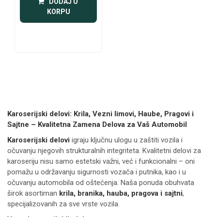
 DODAJ U 
KORPU
Karoserijski delovi: Krila, Vezni limovi, Haube, Pragovi i
Sajtne – Kvalitetna Zamena Delova za Vaš Automobil
Karoserijski delovi
igraju ključnu ulogu u zaštiti vozila i
očuvanju njegovih strukturalnih integriteta. Kvalitetni delovi za
karoseriju nisu samo estetski važni, već i funkcionalni – oni
pomažu u održavanju sigurnosti vozača i putnika, kao i u
očuvanju automobila od oštećenja. Naša ponuda obuhvata
širok asortiman
krila, branika, hauba, pragova i sajtni
,
specijalizovanih za sve vrste vozila.