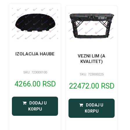
IZOLACIJA HAUBE
VEZNI LIM (A
KVALITET)
SKU: 723000100
SKU: 723000225
4266.00 RSD
22472.00 RSD
 DODAJ U 
 DODAJ U 
KORPU
KORPU