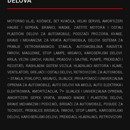
DELOVA
,
,
,
,
MOTORNO ULJE
KOČNICE
SET KVAČILA
VELIKI SERVIS
AMORTIZERI
,
HAUBE I GEPEKA
BRANICI, MASKE, ZAŠTITE MOTORA I OSTALI
,
PLASTIČNI DELOVI ZA AUTOMOBILE
PODIZAČI PROZORA, KVAKE,
,
BRAVE I MEHANIZMI ZA VRATA AUTOMOBILA
DELOVI SISTEMA ZA
,
PRANJE VETROBRANSKOG STAKLA
AUTOMOBILSKA RASVETA:
,
FAROVI, MAGLENKE, STOP LAMPE, MIGAVCI
KAROSERIJSKI DELOVI:
,
KRILA, VEZNI LIMOVI, HAUBE, PRAGOVI I SAJTNE
PUMPE, PREKIDAČI I
,
REOSTATI
RASHLADNI SISTEM VOZILA: HLADNJACI MOTORA I KLIME,
,
VENTILATORI, GREJAČI I OSTALI DELOVI
RETROVIZORI ZA AUTOMOBIL
,
– STAKLA, POKLOPCI, MIGAVCI
SIJALICE, PRVA POMOĆ I UNIVERZALNA
,
,
OPREMA ZA AUTOMOBILE
AUTO DELOVI NA AKCIJI
AUTO ELEKTRIKA I
,
, ?>
,
ELEKTRONIKA
AMORTIZACIJA
SIJALICE I UNIVERZALNA OPREMA
,
,
AMORTIZERI GEPEK VRATA
BRANICI MASKE I PLASTIČNI DELOVI
,
,
BRAVE MEHANIZMI I PODIZAČI
BRISAČI ZA AUTOMOBILE
POSUDE ZA
,
,
,
,
TECNOST
PRSKALICE BRISACA
FAROVI
STOP LAMPE
KAROSERIJSKI
,
,
,
,
DELOVI
KAROSERIJSKI DELOVI
PREKIDACI
HLADNJACI
RETROVIZORI