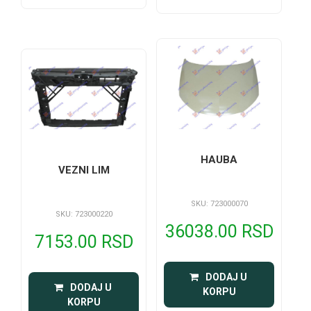
HAUBA
VEZNI LIM
SKU: 723000070
SKU: 723000220
36038.00 RSD
7153.00 RSD
 DODAJ U 
 DODAJ U 
KORPU
KORPU