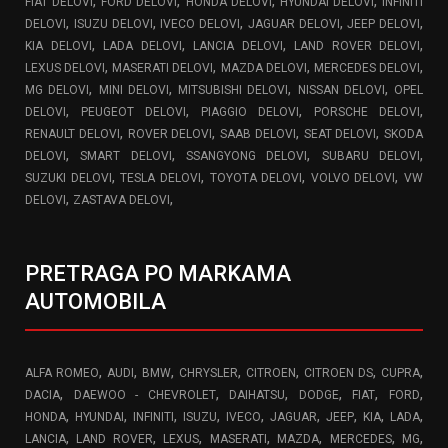
,
,
,
,
FIAT DELOVI
FORD DELOVI
HONDA DELOVI
HYUNDAI DELOVI
INFINITI
,
,
,
,
,
DELOVI
ISUZU DELOVI
IVECO DELOVI
JAGUAR DELOVI
JEEP DELOVI
,
,
,
,
KIA DELOVI
LADA DELOVI
LANCIA DELOVI
LAND ROVER DELOVI
,
,
,
,
LEXUS DELOVI
MASERATI DELOVI
MAZDA DELOVI
MERCEDES DELOVI
,
,
,
,
MG DELOVI
MINI DELOVI
MITSUBISHI DELOVI
NISSAN DELOVI
OPEL
,
,
,
,
DELOVI
PEUGEOT DELOVI
PIAGGIO DELOVI
PORSCHE DELOVI
,
,
,
,
RENAULT DELOVI
ROVER DELOVI
SAAB DELOVI
SEAT DELOVI
SKODA
,
,
,
,
DELOVI
SMART DELOVI
SSANGYONG DELOVI
SUBARU DELOVI
,
,
,
,
SUZUKI DELOVI
TESLA DELOVI
TOYOTA DELOVI
VOLVO DELOVI
VW
,
,
DELOVI
ZASTAVA DELOVI
PRETRAGA PO MARKAMA
AUTOMOBILA
,
,
,
,
,
,
,
ALFA ROMEO
AUDI
BMW
CHRYSLER
CITROEN
CITROEN DS
CUPRA
,
,
,
,
,
,
DACIA
DAEWOO - CHEVROLET
DAIHATSU
DODGE
FIAT
FORD
,
,
,
,
,
,
,
,
,
HONDA
HYUNDAI
INFINITI
ISUZU
IVECO
JAGUAR
JEEP
KIA
LADA
,
,
,
,
,
,
,
LANCIA
LAND ROVER
LEXUS
MASERATI
MAZDA
MERCEDES
MG