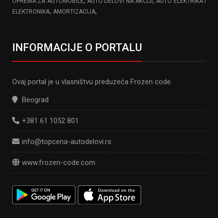
,
,
OPREMA ZA AUTOMOBILE
AUTO DELOVI NA AKCIJI
AUTO ELEKTRIKA I
,
,
ELEKTRONIKA
AMORTIZACIJA
INFORMACIJE O PORTALU
Ovaj portal je u vlasništvu preduzeća Frozen code.
Beograd
+381 61 1052 801
info@topcena-autodelovi.rs
www.frozen-code.com