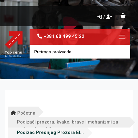
/
+381 60 499 45 22
Toggle 
Početna
Podizači prozora, kvake, brave i mehanizmi za
vrata automobila
Podizac Prednjeg Prozora El...