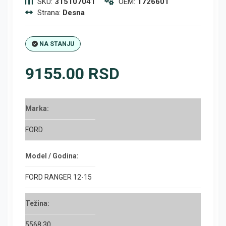
SKU:
315107041
OEM:
1726601
Strana:
Desna
NA STANJU
9155.00 RSD
Marka:
FORD
Model / Godina:
FORD RANGER 12-15
Težina:
5568.30