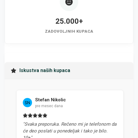
25.000+
ZADOVOLJNIH KUPACA
Iskustva naših kupaca
Stefan Nikolic
pre mesec dana
"Svaka preporuka. Rečeno mi je telefonom da
"Naj
će deo poslati u ponedeljak i tako je bilo.
odno
10+"