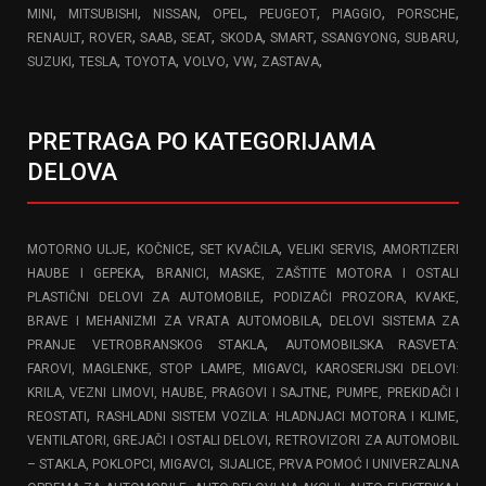
,
,
,
,
,
,
,
MINI
MITSUBISHI
NISSAN
OPEL
PEUGEOT
PIAGGIO
PORSCHE
,
,
,
,
,
,
,
,
RENAULT
ROVER
SAAB
SEAT
SKODA
SMART
SSANGYONG
SUBARU
,
,
,
,
,
,
SUZUKI
TESLA
TOYOTA
VOLVO
VW
ZASTAVA
PRETRAGA PO KATEGORIJAMA
DELOVA
,
,
,
,
MOTORNO ULJE
KOČNICE
SET KVAČILA
VELIKI SERVIS
AMORTIZERI
,
HAUBE I GEPEKA
BRANICI, MASKE, ZAŠTITE MOTORA I OSTALI
,
PLASTIČNI DELOVI ZA AUTOMOBILE
PODIZAČI PROZORA, KVAKE,
,
BRAVE I MEHANIZMI ZA VRATA AUTOMOBILA
DELOVI SISTEMA ZA
,
PRANJE VETROBRANSKOG STAKLA
AUTOMOBILSKA RASVETA:
,
FAROVI, MAGLENKE, STOP LAMPE, MIGAVCI
KAROSERIJSKI DELOVI:
,
KRILA, VEZNI LIMOVI, HAUBE, PRAGOVI I SAJTNE
PUMPE, PREKIDAČI I
,
REOSTATI
RASHLADNI SISTEM VOZILA: HLADNJACI MOTORA I KLIME,
,
VENTILATORI, GREJAČI I OSTALI DELOVI
RETROVIZORI ZA AUTOMOBIL
,
– STAKLA, POKLOPCI, MIGAVCI
SIJALICE, PRVA POMOĆ I UNIVERZALNA