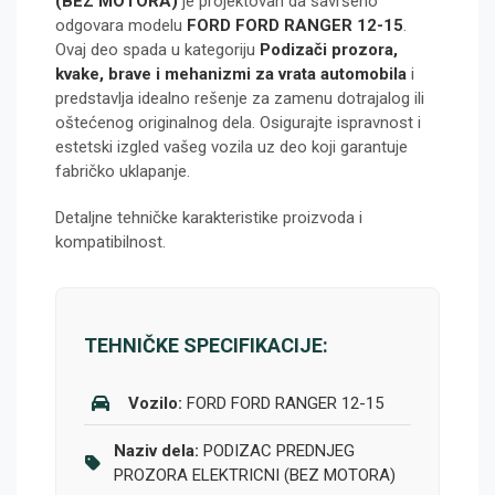
(BEZ MOTORA)
je projektovan da savršeno
odgovara modelu
FORD FORD RANGER 12-15
.
Ovaj deo spada u kategoriju
Podizači prozora,
kvake, brave i mehanizmi za vrata automobila
i
predstavlja idealno rešenje za zamenu dotrajalog ili
oštećenog originalnog dela. Osigurajte ispravnost i
estetski izgled vašeg vozila uz deo koji garantuje
fabričko uklapanje.
Detaljne tehničke karakteristike proizvoda i
kompatibilnost.
TEHNIČKE SPECIFIKACIJE:
Vozilo:
FORD FORD RANGER 12-15
Naziv dela:
PODIZAC PREDNJEG
PROZORA ELEKTRICNI (BEZ MOTORA)