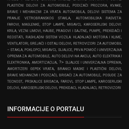
,
PLASTIČNI DELOVI ZA AUTOMOBILE
PODIZAČI PROZORA, KVAKE,
,
BRAVE I MEHANIZMI ZA VRATA AUTOMOBILA
DELOVI SISTEMA ZA
,
PRANJE VETROBRANSKOG STAKLA
AUTOMOBILSKA RASVETA:
,
FAROVI, MAGLENKE, STOP LAMPE, MIGAVCI
KAROSERIJSKI DELOVI:
,
KRILA, VEZNI LIMOVI, HAUBE, PRAGOVI I SAJTNE
PUMPE, PREKIDAČI I
,
REOSTATI
RASHLADNI SISTEM VOZILA: HLADNJACI MOTORA I KLIME,
,
VENTILATORI, GREJAČI I OSTALI DELOVI
RETROVIZORI ZA AUTOMOBIL
,
– STAKLA, POKLOPCI, MIGAVCI
SIJALICE, PRVA POMOĆ I UNIVERZALNA
,
,
OPREMA ZA AUTOMOBILE
AUTO DELOVI NA AKCIJI
AUTO ELEKTRIKA I
,
, ?>
,
ELEKTRONIKA
AMORTIZACIJA
SIJALICE I UNIVERZALNA OPREMA
,
,
AMORTIZERI GEPEK VRATA
BRANICI MASKE I PLASTIČNI DELOVI
,
,
BRAVE MEHANIZMI I PODIZAČI
BRISAČI ZA AUTOMOBILE
POSUDE ZA
,
,
,
,
TECNOST
PRSKALICE BRISACA
FAROVI
STOP LAMPE
KAROSERIJSKI
,
,
,
,
DELOVI
KAROSERIJSKI DELOVI
PREKIDACI
HLADNJACI
RETROVIZORI
INFORMACIJE O PORTALU