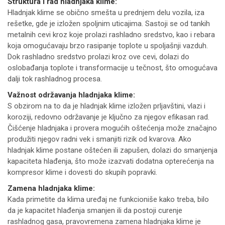
Struktura i rad hladnjaka klime:
Hladnjak klime se obično smešta u prednjem delu vozila, iza
rešetke, gde je izložen spoljnim uticajima. Sastoji se od tankih
metalnih cevi kroz koje prolazi rashladno sredstvo, kao i rebara
koja omogućavaju brzo rasipanje toplote u spoljašnji vazduh.
Dok rashladno sredstvo prolazi kroz ove cevi, dolazi do
oslobađanja toplote i transformacije u tečnost, što omogućava
dalji tok rashladnog procesa.
Važnost održavanja hladnjaka klime:
S obzirom na to da je hladnjak klime izložen prljavštini, vlazi i
koroziji, redovno održavanje je ključno za njegov efikasan rad.
Čišćenje hladnjaka i provera mogućih oštećenja može značajno
produžiti njegov radni vek i smanjiti rizik od kvarova. Ako
hladnjak klime postane oštećen ili zapušen, dolazi do smanjenja
kapaciteta hlađenja, što može izazvati dodatna opterećenja na
kompresor klime i dovesti do skupih popravki.
Zamena hladnjaka klime:
Kada primetite da klima uređaj ne funkcioniše kako treba, bilo
da je kapacitet hlađenja smanjen ili da postoji curenje
rashladnog gasa, pravovremena zamena hladnjaka klime je