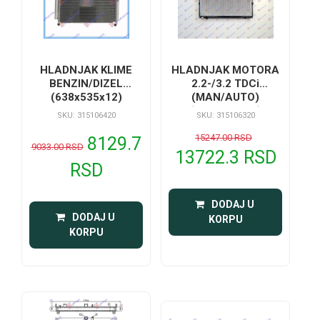
HLADNJAK KLIME
HLADNJAK MOTORA
BENZIN/DIZEL
2.2-/3.2 TDCi
(638x535x12)
(MAN/AUTO)
(605x640x16)
SKU: 315106420
SKU: 315106320
15247.00 RSD
8129.7
9033.00 RSD
13722.3 RSD
RSD
 DODAJ U 
 DODAJ U 
KORPU
KORPU