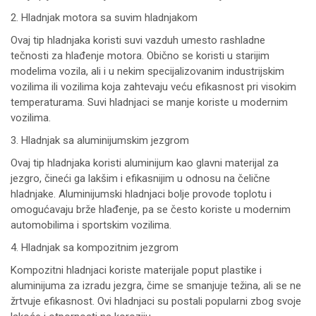
2. Hladnjak motora sa suvim hladnjakom
Ovaj tip hladnjaka koristi suvi vazduh umesto rashladne
tečnosti za hlađenje motora. Obično se koristi u starijim
modelima vozila, ali i u nekim specijalizovanim industrijskim
vozilima ili vozilima koja zahtevaju veću efikasnost pri visokim
temperaturama. Suvi hladnjaci se manje koriste u modernim
vozilima.
3. Hladnjak sa aluminijumskim jezgrom
Ovaj tip hladnjaka koristi aluminijum kao glavni materijal za
jezgro, čineći ga lakšim i efikasnijim u odnosu na čelične
hladnjake. Aluminijumski hladnjaci bolje provode toplotu i
omogućavaju brže hlađenje, pa se često koriste u modernim
automobilima i sportskim vozilima.
4. Hladnjak sa kompozitnim jezgrom
Kompozitni hladnjaci koriste materijale poput plastike i
aluminijuma za izradu jezgra, čime se smanjuje težina, ali se ne
žrtvuje efikasnost. Ovi hladnjaci su postali popularni zbog svoje