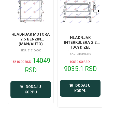
HLADNJAK MOTORA
HLADNJAK
2.5 BENZIN
INTERKULERA 2.2
(MAN/AUTO)
TDCi DIZEL
(605x640)
SKU: 315106300
(673x200x37)
SKU: 315106210
14049
15610.00 RSD
10039.00 RSD
9035.1 RSD
RSD
 DODAJ U 
 DODAJ U 
KORPU
KORPU