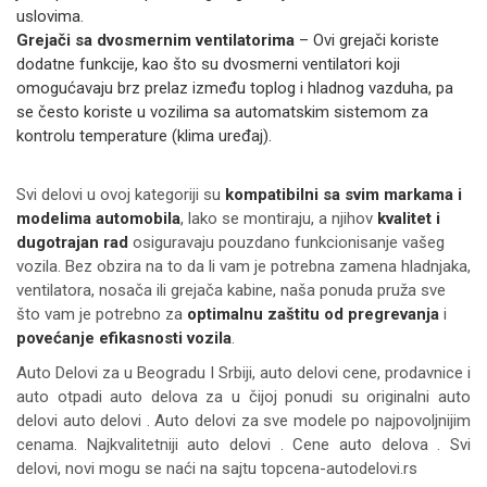
uslovima.
Grejači sa dvosmernim ventilatorima
– Ovi grejači koriste
dodatne funkcije, kao što su dvosmerni ventilatori koji
omogućavaju brz prelaz između toplog i hladnog vazduha, pa
se često koriste u vozilima sa automatskim sistemom za
kontrolu temperature (klima uređaj).
Svi delovi u ovoj kategoriji su
kompatibilni sa svim markama i
modelima automobila
, lako se montiraju, a njihov
kvalitet i
dugotrajan rad
osiguravaju pouzdano funkcionisanje vašeg
vozila. Bez obzira na to da li vam je potrebna zamena hladnjaka,
ventilatora, nosača ili grejača kabine, naša ponuda pruža sve
što vam je potrebno za
optimalnu zaštitu od pregrevanja
i
povećanje efikasnosti vozila
.
Auto Delovi za
u Beogradu I Srbiji, auto delovi cene, prodavnice i
auto otpadi auto delova za u čijoj ponudi su originalni auto
delovi auto delovi . Auto delovi za sve modele po najpovoljnijim
cenama. Najkvalitetniji auto delovi . Cene auto delova . Svi
delovi, novi mogu se naći na sajtu topcena-autodelovi.rs