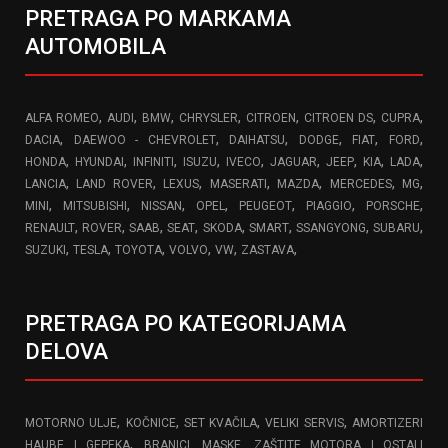
PRETRAGA PO MARKAMA
AUTOMOBILA
,
,
,
,
,
,
,
ALFA ROMEO
AUDI
BMW
CHRYSLER
CITROEN
CITROEN DS
CUPRA
,
,
,
,
,
,
DACIA
DAEWOO - CHEVROLET
DAIHATSU
DODGE
FIAT
FORD
,
,
,
,
,
,
,
,
,
HONDA
HYUNDAI
INFINITI
ISUZU
IVECO
JAGUAR
JEEP
KIA
LADA
,
,
,
,
,
,
,
LANCIA
LAND ROVER
LEXUS
MASERATI
MAZDA
MERCEDES
MG
,
,
,
,
,
,
,
MINI
MITSUBISHI
NISSAN
OPEL
PEUGEOT
PIAGGIO
PORSCHE
,
,
,
,
,
,
,
,
RENAULT
ROVER
SAAB
SEAT
SKODA
SMART
SSANGYONG
SUBARU
,
,
,
,
,
,
SUZUKI
TESLA
TOYOTA
VOLVO
VW
ZASTAVA
PRETRAGA PO KATEGORIJAMA
DELOVA
,
,
,
,
MOTORNO ULJE
KOČNICE
SET KVAČILA
VELIKI SERVIS
AMORTIZERI
,
HAUBE I GEPEKA
BRANICI, MASKE, ZAŠTITE MOTORA I OSTALI