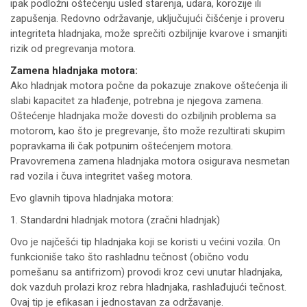
ipak podložni oštećenju usled starenja, udara, korozije ili
zapušenja. Redovno održavanje, uključujući čišćenje i proveru
integriteta hladnjaka, može sprečiti ozbiljnije kvarove i smanjiti
rizik od pregrevanja motora.
Zamena hladnjaka motora:
Ako hladnjak motora počne da pokazuje znakove oštećenja ili
slabi kapacitet za hlađenje, potrebna je njegova zamena.
Oštećenje hladnjaka može dovesti do ozbiljnih problema sa
motorom, kao što je pregrevanje, što može rezultirati skupim
popravkama ili čak potpunim oštećenjem motora.
Pravovremena zamena hladnjaka motora osigurava nesmetan
rad vozila i čuva integritet vašeg motora.
Evo glavnih tipova hladnjaka motora:
1. Standardni hladnjak motora (zračni hladnjak)
Ovo je najčešći tip hladnjaka koji se koristi u većini vozila. On
funkcioniše tako što rashladnu tečnost (obično vodu
pomešanu sa antifrizom) provodi kroz cevi unutar hladnjaka,
dok vazduh prolazi kroz rebra hladnjaka, rashlađujući tečnost.
Ovaj tip je efikasan i jednostavan za održavanje.