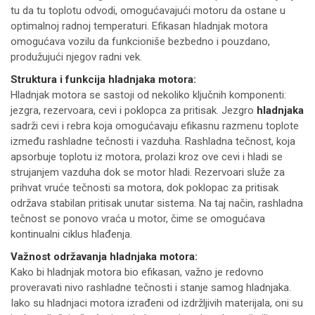
tu da tu toplotu odvodi, omogućavajući motoru da ostane u
optimalnoj radnoj temperaturi. Efikasan hladnjak motora
omogućava vozilu da funkcioniše bezbedno i pouzdano,
produžujući njegov radni vek.
Struktura i funkcija hladnjaka motora:
Hladnjak motora se sastoji od nekoliko ključnih komponenti:
jezgra, rezervoara, cevi i poklopca za pritisak. Jezgro
hladnjaka
sadrži cevi i rebra koja omogućavaju efikasnu razmenu toplote
između rashladne tečnosti i vazduha. Rashladna tečnost, koja
apsorbuje toplotu iz motora, prolazi kroz ove cevi i hladi se
strujanjem vazduha dok se motor hladi. Rezervoari služe za
prihvat vruće tečnosti sa motora, dok poklopac za pritisak
održava stabilan pritisak unutar sistema. Na taj način, rashladna
tečnost se ponovo vraća u motor, čime se omogućava
kontinualni ciklus hlađenja.
Važnost održavanja hladnjaka motora:
Kako bi hladnjak motora bio efikasan, važno je redovno
proveravati nivo rashladne tečnosti i stanje samog hladnjaka.
Iako su hladnjaci motora izrađeni od izdržljivih materijala, oni su