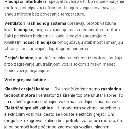
Hladnjaci interkulera
, specijalizovani za turbo i super-punjenje
motora, poboljšavaju efikasnost sagorevanja i povećavaju
snagu motora bez povećanja temperature.
Ventilatori rashladnog sistema
ubrzavaju protok vazduha
kroz
hladnjake
, osiguravajući optimalnu temperaturu motora
čak i pri niskim brzinama ili kada je vozilo zaustavljeno.
Kvalitetni
nosači hladnjaka
omogućavaju stabilnost i smanjuju
vibracije, osiguravajući dugotrajnost sistema.
Grejači kabine
, koristeći rashladnu tečnost iz motora, pružaju
brzo zagrevanje unutrašnjosti vozila tokom zimskih meseci,
čineći vožnju prijatnijom.
Vrste grejača kabine
Klasični grejači kabine
– Ovi grejači koriste samo
rashladnu
tečnost motora
i ventilator za širenje toplote unutar kabine. To
su najčešći grejači u starijim vozilima i srednjim klasama vozila.
Električni grejači kabine
– U modernim vozilima, posebno u
električnim vozilima, često se koriste električni grejači. Oni
mogu brzo zagrevati kabinu bez potrebe za radom motora, što
je od pomoći kod početnog zagrevanja vozila u hladnim