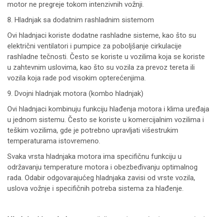
motor ne pregreje tokom intenzivnih vožnji.
8. Hladnjak sa dodatnim rashladnim sistemom
Ovi hladnjaci koriste dodatne rashladne sisteme, kao što su
električni ventilatori i pumpice za poboljšanje cirkulacije
rashladne tečnosti. Često se koriste u vozilima koja se koriste
u zahtevnim uslovima, kao što su vozila za prevoz tereta ili
vozila koja rade pod visokim opterećenjima.
9. Dvojni hladnjak motora (kombo hladnjak)
Ovi hladnjaci kombinuju funkciju hlađenja motora i klima uređaja
u jednom sistemu. Često se koriste u komercijalnim vozilima i
teškim vozilima, gde je potrebno upravljati višestrukim
temperaturama istovremeno.
Svaka vrsta hladnjaka motora ima specifičnu funkciju u
održavanju temperature motora i obezbeđivanju optimalnog
rada. Odabir odgovarajućeg hladnjaka zavisi od vrste vozila,
uslova vožnje i specifičnih potreba sistema za hlađenje.