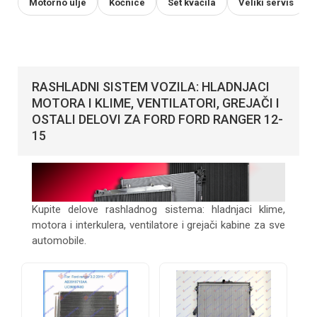
Motorno ulje
Kočnice
Set kvačila
Veliki servis
RASHLADNI SISTEM VOZILA: HLADNJACI
MOTORA I KLIME, VENTILATORI, GREJAČI I
OSTALI DELOVI ZA FORD FORD RANGER 12-
15
Kupite delove rashladnog sistema: hladnjaci klime,
motora i interkulera, ventilatore i grejači kabine za sve
automobile.