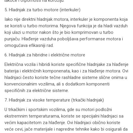
lakoće i otpornosti na koroziju.
5. Hladnjak za turbo motore (interkuler)
Iako nije direktni hladnjak motora, interkuler je komponenta koja
se koristi u turbo motorima. Njegova funkcija je da hladi vazduh
koji ulazi u motor nakon što je bio komprimovan u turbo
punjaču. Hlađenje vazduha poboljšava performanse motora i
omogućava efikasniji rad.
6. Hladnjak za hibridne i električne motore
Električna vozila i hibridi koriste specifične hladnjake za hlađenje
baterija i električnih komponenata, kao i za hlađenje motora. Ovi
hladnjaci često koriste tečne rashladne sisteme slične onima u
konvencionalnim vozilima, ali s dodatkom komponenti
specifičnih za električne sisteme.
7. Hladnjak za visoke temperature (trkački hladnjak)
U trkačkim i sportskim vozilima, gde su motori podložni
ekstremnim temperaturama, koriste se specijalni hladnjaci sa
većim kapacitetom za hlađenje. Ovi hladnjaci obično koriste
veće cevi, jače materijale i napredne tehnike kako bi osigurali da