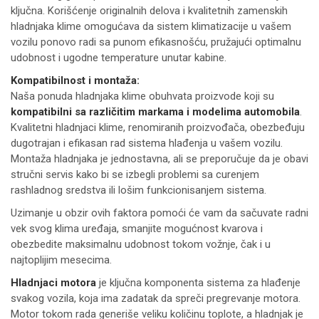
ključna. Korišćenje originalnih delova i kvalitetnih zamenskih
hladnjaka klime omogućava da sistem klimatizacije u vašem
vozilu ponovo radi sa punom efikasnošću, pružajući optimalnu
udobnost i ugodne temperature unutar kabine.
Kompatibilnost i montaža:
Naša ponuda hladnjaka klime obuhvata proizvode koji su
kompatibilni sa različitim markama i modelima automobila
.
Kvalitetni hladnjaci klime, renomiranih proizvođača, obezbeđuju
dugotrajan i efikasan rad sistema hlađenja u vašem vozilu.
Montaža hladnjaka je jednostavna, ali se preporučuje da je obavi
stručni servis kako bi se izbegli problemi sa curenjem
rashladnog sredstva ili lošim funkcionisanjem sistema.
Uzimanje u obzir ovih faktora pomoći će vam da sačuvate radni
vek svog klima uređaja, smanjite mogućnost kvarova i
obezbedite maksimalnu udobnost tokom vožnje, čak i u
najtoplijim mesecima.
Hladnjaci motora
je ključna komponenta sistema za hlađenje
svakog vozila, koja ima zadatak da spreči pregrevanje motora.
Motor tokom rada generiše veliku količinu toplote, a hladnjak je