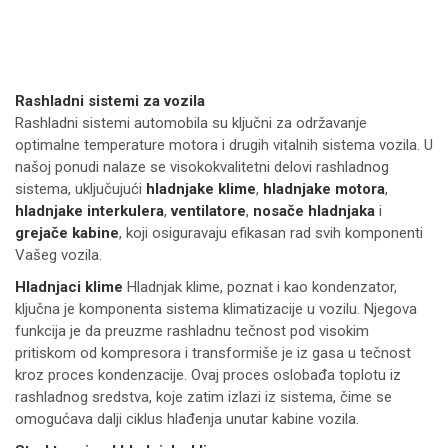
Rashladni sistemi za vozila
Rashladni sistemi automobila su ključni za održavanje
optimalne temperature motora i drugih vitalnih sistema vozila. U
našoj ponudi nalaze se visokokvalitetni delovi rashladnog
sistema, uključujući
hladnjake klime
,
hladnjake motora
,
hladnjake interkulera
,
ventilatore
,
nosače hladnjaka
i
grejače kabine
, koji osiguravaju efikasan rad svih komponenti
Vašeg vozila.
Hladnjaci klime
Hladnjak klime, poznat i kao kondenzator,
ključna je komponenta sistema klimatizacije u vozilu. Njegova
funkcija je da preuzme rashladnu tečnost pod visokim
pritiskom od kompresora i transformiše je iz gasa u tečnost
kroz proces kondenzacije. Ovaj proces oslobađa toplotu iz
rashladnog sredstva, koje zatim izlazi iz sistema, čime se
omogućava dalji ciklus hlađenja unutar kabine vozila.