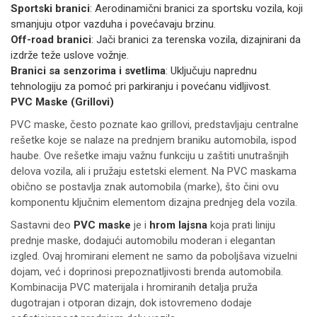
Sportski branici
: Aerodinamični branici za sportsku vozila, koji
smanjuju otpor vazduha i povećavaju brzinu.
Off-road branici
: Jači branici za terenska vozila, dizajnirani da
izdrže teže uslove vožnje.
Branici sa senzorima i svetlima
: Uključuju naprednu
tehnologiju za pomoć pri parkiranju i povećanu vidljivost.
PVC Maske (Grillovi)
PVC maske, često poznate kao grillovi, predstavljaju centralne
rešetke koje se nalaze na prednjem braniku automobila, ispod
haube. Ove rešetke imaju važnu funkciju u zaštiti unutrašnjih
delova vozila, ali i pružaju estetski element. Na PVC maskama
obično se postavlja znak automobila (marke), što čini ovu
komponentu ključnim elementom dizajna prednjeg dela vozila.
Sastavni deo
PVC maske
je i
hrom lajsna
koja prati liniju
prednje maske, dodajući automobilu moderan i elegantan
izgled. Ovaj hromirani element ne samo da poboljšava vizuelni
dojam, već i doprinosi prepoznatljivosti brenda automobila.
Kombinacija PVC materijala i hromiranih detalja pruža
dugotrajan i otporan dizajn, dok istovremeno dodaje