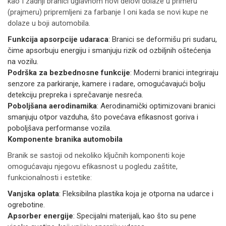
kao I zadnji branici uglavnom novi delovi dolaze u primeru
(prajmeru) pripremljeni za farbanje I oni kada se novi kupe ne
dolaze u boji automobila.
Funkcija apsorpcije udaraca
: Branici se deformišu pri sudaru,
čime apsorbuju energiju i smanjuju rizik od ozbiljnih oštećenja
na vozilu.
Podrška za bezbednosne funkcije
: Moderni branici integriraju
senzore za parkiranje, kamere i radare, omogućavajući bolju
detekciju prepreka i sprečavanje nesreća.
Poboljšana aerodinamika
: Aerodinamički optimizovani branici
smanjuju otpor vazduha, što povećava efikasnost goriva i
poboljšava performanse vozila.
Komponente branika automobila
Branik se sastoji od nekoliko ključnih komponenti koje
omogućavaju njegovu efikasnost u pogledu zaštite,
funkcionalnosti i estetike:
Vanjska oplata
: Fleksibilna plastika koja je otporna na udarce i
ogrebotine.
Apsorber energije
: Specijalni materijali, kao što su pene