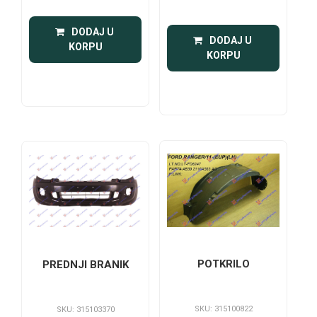
 DODAJ U 
 DODAJ U 
KORPU
KORPU
POTKRILO
PREDNJI BRANIK
SKU: 315100822
SKU: 315103370