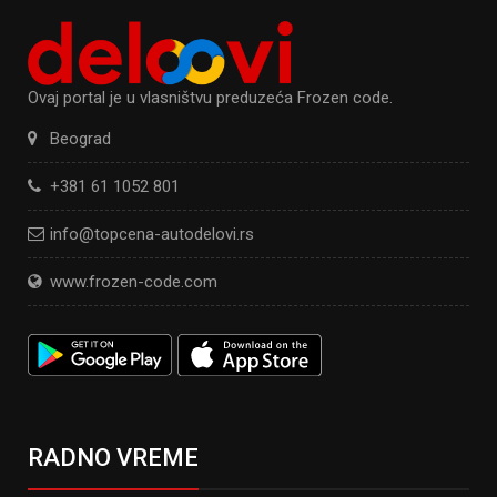
Ovaj portal je u vlasništvu preduzeća Frozen code.
Beograd
+381 61 1052 801
info@topcena-autodelovi.rs
www.frozen-code.com
RADNO VREME