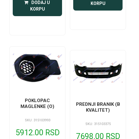
 DODAJ U 
KORPU
KORPU
POKLOPAC
PREDNJI BRANIK (B
MAGLENKE (O)
KVALITET)
SKU: 315103993
SKU: 315103375
5912.00 RSD
7698.00 RSD