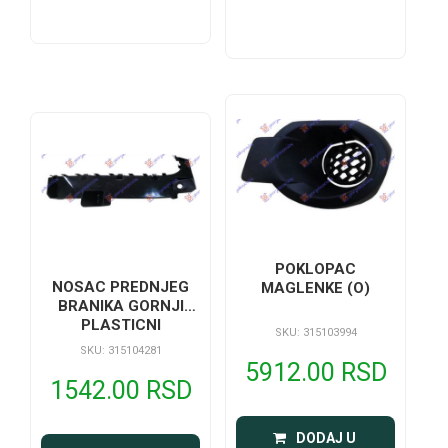
POKLOPAC
NOSAC PREDNJEG
MAGLENKE (O)
BRANIKA GORNJI
PLASTICNI
SKU: 315103994
SKU: 315104281
5912.00 RSD
1542.00 RSD
 DODAJ U 