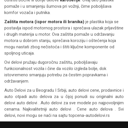
pomaže i u smanjenju šumova pri vožnji, čime poboljšava
komfor vozača i putnika.
Zaštita motora (ispor motora ili branika)
je plastika koja se
postavlja ispod motornog prostora i sprečava ulazak prljavštine
i drugih materija u motor. Ova zaštita pomaže u održavanju
motora u dobrom stanju, sprečava koroziju i oštećenja koja
mogu nastati zbog nečistoća i štiti ključne komponente od
spoljnog uticaja.
Ovi delovi pružaju dugoročnu zaštitu, poboljšavaju
funkcionalnost vozila i čine da vozilo izgleda bolje, dok
istovremeno smanjuju potrebu za čestim popravkama i
održavanjem.
Auto Delovi za
u Beogradu I Srbiji, auto delovi cene, prodavnice i
auto otpadi auto delova za u čijoj ponudi su originalni auto
delovi auto delovi . Auto delovi za sve modele po najpovoljnijim
cenama. Najkvalitetniji auto delovi . Cene auto delova . Svi
delovi, novi mogu se naći na sajtu topcena-autodelovi.rs