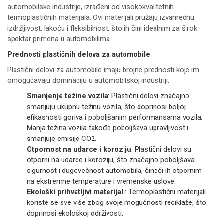
automobilske industrije, izrađeni od visokokvalitetnih
termoplastičnih materijala. Ovi materijali pružaju izvanrednu
izdržljivost, lakoću i fleksibilnost, što ih čini idealnim za širok
spektar primena u automobilima.
Prednosti plastičnih delova za automobile
Plastični delovi za automobile imaju brojne prednosti koje im
omogućavaju dominaciju u automobilskoj industriji:
Smanjenje težine vozila
: Plastični delovi značajno
smanjuju ukupnu težinu vozila, što doprinosi boljoj
efikasnosti goriva i poboljšanim performansama vozila.
Manja težina vozila takođe poboljšava upravljivost i
smanjuje emisije CO2.
Otpornost na udarce i koroziju
: Plastični delovi su
otporni na udarce i koroziju, što značajno poboljšava
sigurnost i dugovečnost automobila, čineći ih otpornim
na ekstremne temperature i vremenske uslove.
Ekološki prihvatljivi materijali
: Termoplastični materijali
koriste se sve više zbog svoje mogućnosti reciklaže, što
doprinosi ekološkoj održivosti.