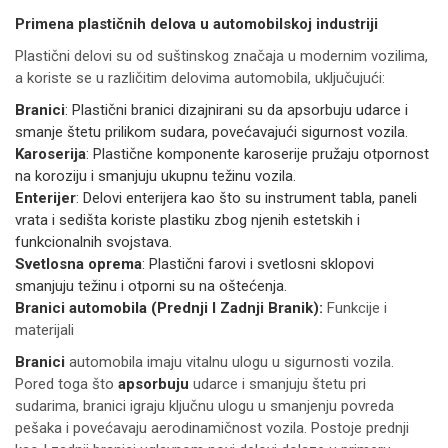
Primena plastičnih delova u automobilskoj industriji
Plastični delovi su od suštinskog značaja u modernim vozilima,
a koriste se u različitim delovima automobila, uključujući:
Branici
: Plastični branici dizajnirani su da apsorbuju udarce i
smanje štetu prilikom sudara, povećavajući sigurnost vozila.
Karoserija
: Plastične komponente karoserije pružaju otpornost
na koroziju i smanjuju ukupnu težinu vozila.
Enterijer
: Delovi enterijera kao što su instrument tabla, paneli
vrata i sedišta koriste plastiku zbog njenih estetskih i
funkcionalnih svojstava.
Svetlosna oprema
: Plastični farovi i svetlosni sklopovi
smanjuju težinu i otporni su na oštećenja.
Branici automobila (Prednji I Zadnji Branik):
Funkcije i
materijali
Branici
automobila imaju vitalnu ulogu u sigurnosti vozila.
Pored toga što
apsorbuju
udarce i smanjuju štetu pri
sudarima, branici igraju ključnu ulogu u smanjenju povreda
pešaka i povećavaju aerodinamičnost vozila. Postoje prednji