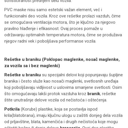
sofisticiranost prednjem delu vozila.
PVC maske nisu samo estetski važan element, već i
funkcionalni deo vozila. Kroz ove rešetke prolazi vazduh, čime
se omogućava ventilacija motora, što je ključno za njegovo
pravilno hlađenje i efikasnost. Ovaj proces pomaže u
održavanju optimalnih temperatura motora, čime se produžava
njegov radni vek i poboljšava performanse vozila.
Rešetke u braniku (Poklopac maglenke, nosač maglenke,
za vozila sa i bez maglenki)
Rešetke u braniku
su specijalni delovi koji popunjavaju šupljine
branika i često služe kao nosači maglenki, svetlosnih uređaja
koji poboljšavaju vidljivost u uslovima smanjene svetlosti. Osim
što omogućavaju lakši protok vazduha kroz
branik
, rešetke
štite unutrašnje delove vozila od nečistoća i oštećenja.
Potkrila
(Korube) plastike, koja se postavlja ispod
krila(blatobrana), imaju ključnu ulogu u zaštiti donjeg dela vozila
od prljavštine, blata, kamenčića i drugih nečistoća koje mogu
oštetiti bočne ili donje delove
karoserije
. Ovaj deo plastike