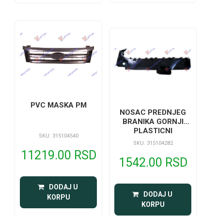
PVC MASKA PM
NOSAC PREDNJEG
BRANIKA GORNJI
PLASTICNI
SKU: 315104540
SKU: 315104282
11219.00 RSD
1542.00 RSD
 DODAJ U 
 DODAJ U 
KORPU
KORPU