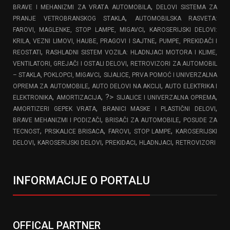
,
BRAVE I MEHANIZMI ZA VRATA AUTOMOBILA
DELOVI SISTEMA ZA
,
PRANJE VETROBRANSKOG STAKLA
AUTOMOBILSKA RASVETA:
,
FAROVI, MAGLENKE, STOP LAMPE, MIGAVCI
KAROSERIJSKI DELOVI:
,
KRILA, VEZNI LIMOVI, HAUBE, PRAGOVI I SAJTNE
PUMPE, PREKIDAČI I
,
REOSTATI
RASHLADNI SISTEM VOZILA: HLADNJACI MOTORA I KLIME,
,
VENTILATORI, GREJAČI I OSTALI DELOVI
RETROVIZORI ZA AUTOMOBIL
,
– STAKLA, POKLOPCI, MIGAVCI
SIJALICE, PRVA POMOĆ I UNIVERZALNA
,
,
OPREMA ZA AUTOMOBILE
AUTO DELOVI NA AKCIJI
AUTO ELEKTRIKA I
,
, ?>
,
ELEKTRONIKA
AMORTIZACIJA
SIJALICE I UNIVERZALNA OPREMA
,
,
AMORTIZERI GEPEK VRATA
BRANICI MASKE I PLASTIČNI DELOVI
,
,
BRAVE MEHANIZMI I PODIZAČI
BRISAČI ZA AUTOMOBILE
POSUDE ZA
,
,
,
,
TECNOST
PRSKALICE BRISACA
FAROVI
STOP LAMPE
KAROSERIJSKI
,
,
,
,
DELOVI
KAROSERIJSKI DELOVI
PREKIDACI
HLADNJACI
RETROVIZORI
INFORMACIJE O PORTALU
OFFICAL PARTNER