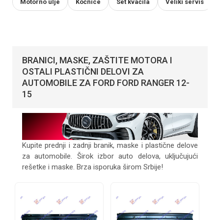
Motorno ulje
Kočnice
Set kvačila
Veliki servis
BRANICI, MASKE, ZAŠTITE MOTORA I
OSTALI PLASTIČNI DELOVI ZA
AUTOMOBILE ZA FORD FORD RANGER 12-
15
Kupite prednji i zadnji branik, maske i plastične delove
za automobile. Širok izbor auto delova, uključujući
rešetke i maske. Brza isporuka širom Srbije!