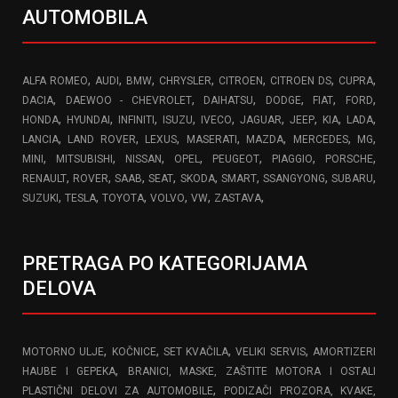
AUTOMOBILA
,
,
,
,
,
,
,
ALFA ROMEO
AUDI
BMW
CHRYSLER
CITROEN
CITROEN DS
CUPRA
,
,
,
,
,
,
DACIA
DAEWOO - CHEVROLET
DAIHATSU
DODGE
FIAT
FORD
,
,
,
,
,
,
,
,
,
HONDA
HYUNDAI
INFINITI
ISUZU
IVECO
JAGUAR
JEEP
KIA
LADA
,
,
,
,
,
,
,
LANCIA
LAND ROVER
LEXUS
MASERATI
MAZDA
MERCEDES
MG
,
,
,
,
,
,
,
MINI
MITSUBISHI
NISSAN
OPEL
PEUGEOT
PIAGGIO
PORSCHE
,
,
,
,
,
,
,
,
RENAULT
ROVER
SAAB
SEAT
SKODA
SMART
SSANGYONG
SUBARU
,
,
,
,
,
,
SUZUKI
TESLA
TOYOTA
VOLVO
VW
ZASTAVA
PRETRAGA PO KATEGORIJAMA
DELOVA
,
,
,
,
MOTORNO ULJE
KOČNICE
SET KVAČILA
VELIKI SERVIS
AMORTIZERI
,
HAUBE I GEPEKA
BRANICI, MASKE, ZAŠTITE MOTORA I OSTALI
,
PLASTIČNI DELOVI ZA AUTOMOBILE
PODIZAČI PROZORA, KVAKE,