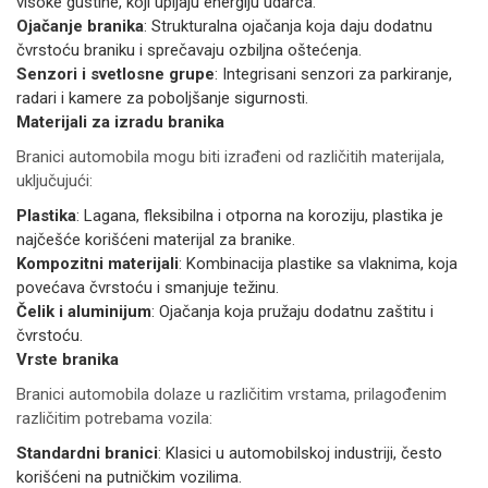
visoke gustine, koji upijaju energiju udarca.
Ojačanje branika
: Strukturalna ojačanja koja daju dodatnu
čvrstoću braniku i sprečavaju ozbiljna oštećenja.
Senzori i svetlosne grupe
: Integrisani senzori za parkiranje,
radari i kamere za poboljšanje sigurnosti.
Materijali za izradu branika
Branici automobila mogu biti izrađeni od različitih materijala,
uključujući:
Plastika
: Lagana, fleksibilna i otporna na koroziju, plastika je
najčešće korišćeni materijal za branike.
Kompozitni materijali
: Kombinacija plastike sa vlaknima, koja
povećava čvrstoću i smanjuje težinu.
Čelik i aluminijum
: Ojačanja koja pružaju dodatnu zaštitu i
čvrstoću.
Vrste branika
Branici automobila dolaze u različitim vrstama, prilagođenim
različitim potrebama vozila:
Standardni branici
: Klasici u automobilskoj industriji, često
korišćeni na putničkim vozilima.