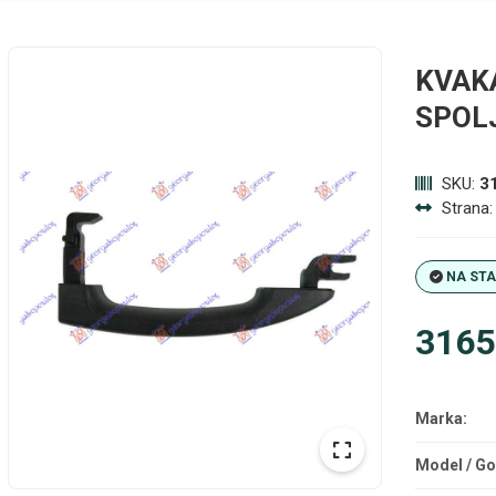
KVAK
SPOL
SKU:
3
Strana
NA ST
3165
Marka:
Model / Go