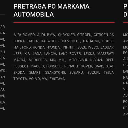
PRETRAGA PO MARKAMA
P
AUTOMOBILA
D
LER
PRA
,
,
,
,
,
,
ALFA ROMEO
AUDI
BMW
CHRYSLER
CITROEN
CITROEN DS
MO
,
VI
,
,
,
,
,
CUPRA
DACIA
DAEWOO - CHEVROLET
DAIHATSU
DODGE
AM
,
OVI
,
,
,
,
,
,
,
,
FIAT
FORD
HONDA
HYUNDAI
INFINITI
ISUZU
IVECO
JAGUAR
MO
UZU
,
,
,
,
,
,
,
PO
JEEP
KIA
LADA
LANCIA
LAND ROVER
LEXUS
MASERATI
KIA
AU
,
,
,
,
,
,
,
MAZDA
MERCEDES
MG
MINI
MITSUBISHI
NISSAN
OPEL
,
OVI
ST
,
,
,
,
,
,
,
PEUGEOT
PIAGGIO
PORSCHE
RENAULT
ROVER
SAAB
SEAT
DES
LA
,
,
,
,
,
,
SKODA
SMART
SSANGYONG
SUBARU
SUZUKI
TESLA
SAN
HA
,
,
,
,
TOYOTA
VOLVO
VW
ZASTAVA
,
RA
OVI
VE
AAB
,
AU
VI
PO
SLA
,
DE
VI
AM