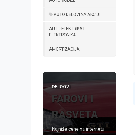
AUTO DELOVI NA AKCIJI
AUTO ELEKTRIKA I
ELEKTRONIKA
AMORTIZACIJA
DELOOVI
FAROVI I
RASVETA
Najniže cene na internetu!