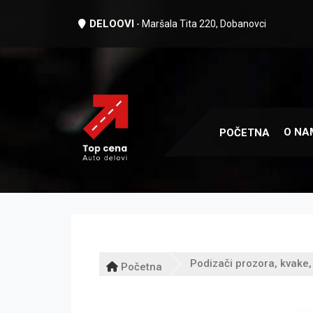
DELOOVI
- Maršala Tita 220, Dobanovci
O NA
POČETNA
Podizači prozora, kvake,
Početna