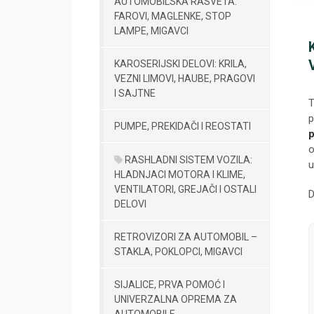
AUTOMOBILSKA RASVETA:
FAROVI, MAGLENKE, STOP
LAMPE, MIGAVCI
KAROSERIJSKI DELOVI: KRILA,
VEZNI LIMOVI, HAUBE, PRAGOVI
I SAJTNE
T
p
PUMPE, PREKIDAČI I REOSTATI
p
o
RASHLADNI SISTEM VOZILA:
u
HLADNJACI MOTORA I KLIME,
VENTILATORI, GREJAČI I OSTALI
D
DELOVI
RETROVIZORI ZA AUTOMOBIL –
STAKLA, POKLOPCI, MIGAVCI
SIJALICE, PRVA POMOĆ I
UNIVERZALNA OPREMA ZA
AUTOMOBILE