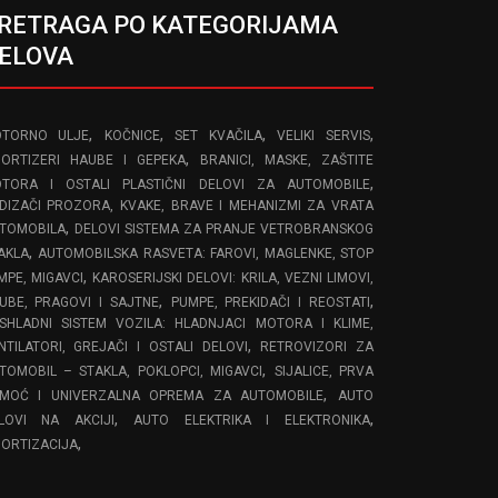
RETRAGA PO KATEGORIJAMA
ELOVA
,
,
,
,
TORNO ULJE
KOČNICE
SET KVAČILA
VELIKI SERVIS
,
ORTIZERI HAUBE I GEPEKA
BRANICI, MASKE, ZAŠTITE
,
TORA I OSTALI PLASTIČNI DELOVI ZA AUTOMOBILE
DIZAČI PROZORA, KVAKE, BRAVE I MEHANIZMI ZA VRATA
,
TOMOBILA
DELOVI SISTEMA ZA PRANJE VETROBRANSKOG
,
AKLA
AUTOMOBILSKA RASVETA: FAROVI, MAGLENKE, STOP
,
MPE, MIGAVCI
KAROSERIJSKI DELOVI: KRILA, VEZNI LIMOVI,
,
,
UBE, PRAGOVI I SAJTNE
PUMPE, PREKIDAČI I REOSTATI
SHLADNI SISTEM VOZILA: HLADNJACI MOTORA I KLIME,
,
NTILATORI, GREJAČI I OSTALI DELOVI
RETROVIZORI ZA
,
TOMOBIL – STAKLA, POKLOPCI, MIGAVCI
SIJALICE, PRVA
,
MOĆ I UNIVERZALNA OPREMA ZA AUTOMOBILE
AUTO
,
,
LOVI NA AKCIJI
AUTO ELEKTRIKA I ELEKTRONIKA
,
ORTIZACIJA