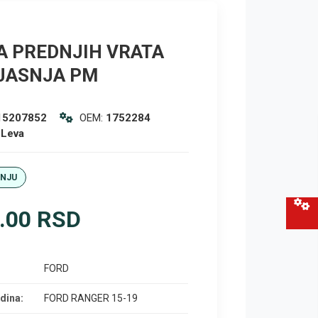
A PREDNJIH VRATA
JASNJA PM
15207852
OEM:
1752284
:
Leva
ANJU
.00 RSD
FORD
dina:
FORD RANGER 15-19