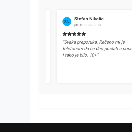
Stefan Nikolic
pre mesec dana
a u Srbiji. Svaka
"Svaka preporuka. Rečeno mi je
telefonom da će deo poslati u ponedel
i tako je bilo. 10+"