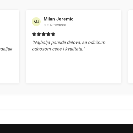
Milan Jeremic
pre 4 meseca
"Najbolja ponuda delova, sa odličnim
"Na
jak
odnosom cene i kvaliteta."
pr