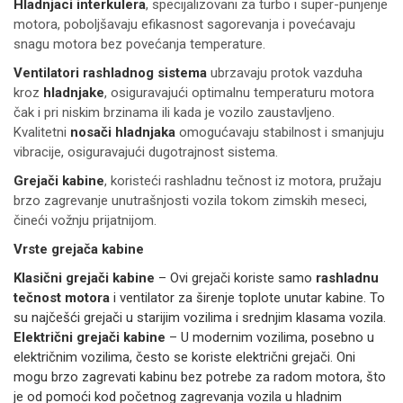
Hladnjaci interkulera
, specijalizovani za turbo i super-punjenje
motora, poboljšavaju efikasnost sagorevanja i povećavaju
snagu motora bez povećanja temperature.
Ventilatori rashladnog sistema
ubrzavaju protok vazduha
kroz
hladnjake
, osiguravajući optimalnu temperaturu motora
čak i pri niskim brzinama ili kada je vozilo zaustavljeno.
Kvalitetni
nosači hladnjaka
omogućavaju stabilnost i smanjuju
vibracije, osiguravajući dugotrajnost sistema.
Grejači kabine
, koristeći rashladnu tečnost iz motora, pružaju
brzo zagrevanje unutrašnjosti vozila tokom zimskih meseci,
čineći vožnju prijatnijom.
Vrste grejača kabine
Klasični grejači kabine
– Ovi grejači koriste samo
rashladnu
tečnost motora
i ventilator za širenje toplote unutar kabine. To
su najčešći grejači u starijim vozilima i srednjim klasama vozila.
Električni grejači kabine
– U modernim vozilima, posebno u
električnim vozilima, često se koriste električni grejači. Oni
mogu brzo zagrevati kabinu bez potrebe za radom motora, što
je od pomoći kod početnog zagrevanja vozila u hladnim