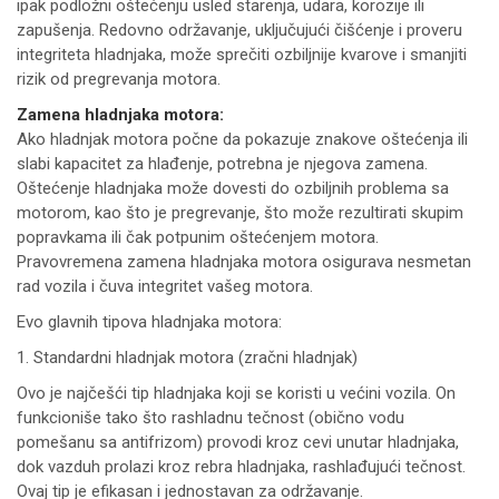
ipak podložni oštećenju usled starenja, udara, korozije ili
zapušenja. Redovno održavanje, uključujući čišćenje i proveru
integriteta hladnjaka, može sprečiti ozbiljnije kvarove i smanjiti
rizik od pregrevanja motora.
Zamena hladnjaka motora:
Ako hladnjak motora počne da pokazuje znakove oštećenja ili
slabi kapacitet za hlađenje, potrebna je njegova zamena.
Oštećenje hladnjaka može dovesti do ozbiljnih problema sa
motorom, kao što je pregrevanje, što može rezultirati skupim
popravkama ili čak potpunim oštećenjem motora.
Pravovremena zamena hladnjaka motora osigurava nesmetan
rad vozila i čuva integritet vašeg motora.
Evo glavnih tipova hladnjaka motora:
1. Standardni hladnjak motora (zračni hladnjak)
Ovo je najčešći tip hladnjaka koji se koristi u većini vozila. On
funkcioniše tako što rashladnu tečnost (obično vodu
pomešanu sa antifrizom) provodi kroz cevi unutar hladnjaka,
dok vazduh prolazi kroz rebra hladnjaka, rashlađujući tečnost.
Ovaj tip je efikasan i jednostavan za održavanje.