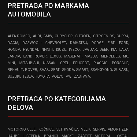
PRETRAGA PO MARKAMA
AUTOMOBILA
,
,
,
,
,
,
,
ALFA ROMEO
AUDI
BMW
CHRYSLER
CITROEN
CITROEN DS
CUPRA
,
,
,
,
,
,
DACIA
DAEWOO - CHEVROLET
DAIHATSU
DODGE
FIAT
FORD
,
,
,
,
,
,
,
,
,
HONDA
HYUNDAI
INFINITI
ISUZU
IVECO
JAGUAR
JEEP
KIA
LADA
,
,
,
,
,
,
,
LANCIA
LAND ROVER
LEXUS
MASERATI
MAZDA
MERCEDES
MG
,
,
,
,
,
,
,
MINI
MITSUBISHI
NISSAN
OPEL
PEUGEOT
PIAGGIO
PORSCHE
,
,
,
,
,
,
,
,
RENAULT
ROVER
SAAB
SEAT
SKODA
SMART
SSANGYONG
SUBARU
,
,
,
,
,
,
SUZUKI
TESLA
TOYOTA
VOLVO
VW
ZASTAVA
PRETRAGA PO KATEGORIJAMA
DELOVA
,
,
,
,
MOTORNO ULJE
KOČNICE
SET KVAČILA
VELIKI SERVIS
AMORTIZERI
,
HAUBE I GEPEKA
BRANICI, MASKE, ZAŠTITE MOTORA I OSTALI