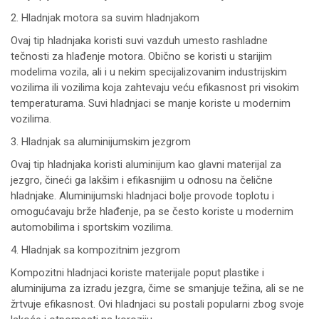
2. Hladnjak motora sa suvim hladnjakom
Ovaj tip hladnjaka koristi suvi vazduh umesto rashladne
tečnosti za hlađenje motora. Obično se koristi u starijim
modelima vozila, ali i u nekim specijalizovanim industrijskim
vozilima ili vozilima koja zahtevaju veću efikasnost pri visokim
temperaturama. Suvi hladnjaci se manje koriste u modernim
vozilima.
3. Hladnjak sa aluminijumskim jezgrom
Ovaj tip hladnjaka koristi aluminijum kao glavni materijal za
jezgro, čineći ga lakšim i efikasnijim u odnosu na čelične
hladnjake. Aluminijumski hladnjaci bolje provode toplotu i
omogućavaju brže hlađenje, pa se često koriste u modernim
automobilima i sportskim vozilima.
4. Hladnjak sa kompozitnim jezgrom
Kompozitni hladnjaci koriste materijale poput plastike i
aluminijuma za izradu jezgra, čime se smanjuje težina, ali se ne
žrtvuje efikasnost. Ovi hladnjaci su postali popularni zbog svoje