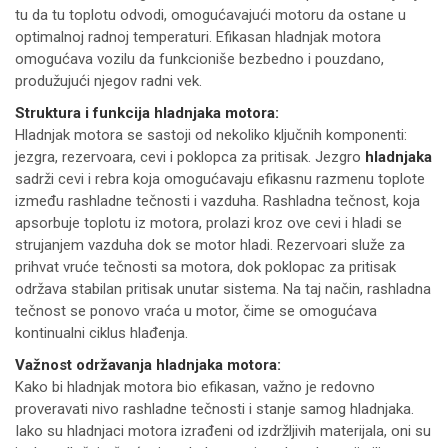
tu da tu toplotu odvodi, omogućavajući motoru da ostane u
optimalnoj radnoj temperaturi. Efikasan hladnjak motora
omogućava vozilu da funkcioniše bezbedno i pouzdano,
produžujući njegov radni vek.
Struktura i funkcija hladnjaka motora:
Hladnjak motora se sastoji od nekoliko ključnih komponenti:
jezgra, rezervoara, cevi i poklopca za pritisak. Jezgro
hladnjaka
sadrži cevi i rebra koja omogućavaju efikasnu razmenu toplote
između rashladne tečnosti i vazduha. Rashladna tečnost, koja
apsorbuje toplotu iz motora, prolazi kroz ove cevi i hladi se
strujanjem vazduha dok se motor hladi. Rezervoari služe za
prihvat vruće tečnosti sa motora, dok poklopac za pritisak
održava stabilan pritisak unutar sistema. Na taj način, rashladna
tečnost se ponovo vraća u motor, čime se omogućava
kontinualni ciklus hlađenja.
Važnost održavanja hladnjaka motora:
Kako bi hladnjak motora bio efikasan, važno je redovno
proveravati nivo rashladne tečnosti i stanje samog hladnjaka.
Iako su hladnjaci motora izrađeni od izdržljivih materijala, oni su