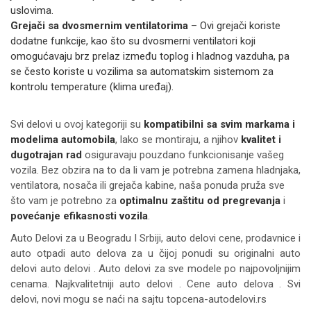
uslovima.
Grejači sa dvosmernim ventilatorima
– Ovi grejači koriste
dodatne funkcije, kao što su dvosmerni ventilatori koji
omogućavaju brz prelaz između toplog i hladnog vazduha, pa
se često koriste u vozilima sa automatskim sistemom za
kontrolu temperature (klima uređaj).
Svi delovi u ovoj kategoriji su
kompatibilni sa svim markama i
modelima automobila
, lako se montiraju, a njihov
kvalitet i
dugotrajan rad
osiguravaju pouzdano funkcionisanje vašeg
vozila. Bez obzira na to da li vam je potrebna zamena hladnjaka,
ventilatora, nosača ili grejača kabine, naša ponuda pruža sve
što vam je potrebno za
optimalnu zaštitu od pregrevanja
i
povećanje efikasnosti vozila
.
Auto Delovi za
u Beogradu I Srbiji, auto delovi cene, prodavnice i
auto otpadi auto delova za u čijoj ponudi su originalni auto
delovi auto delovi . Auto delovi za sve modele po najpovoljnijim
cenama. Najkvalitetniji auto delovi . Cene auto delova . Svi
delovi, novi mogu se naći na sajtu topcena-autodelovi.rs