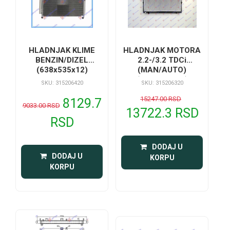
HLADNJAK KLIME
HLADNJAK MOTORA
BENZIN/DIZEL
2.2-/3.2 TDCi
(638x535x12)
(MAN/AUTO)
(605x640x16)
SKU: 315206420
SKU: 315206320
15247.00 RSD
8129.7
9033.00 RSD
13722.3 RSD
RSD
 DODAJ U 
 DODAJ U 
KORPU
KORPU