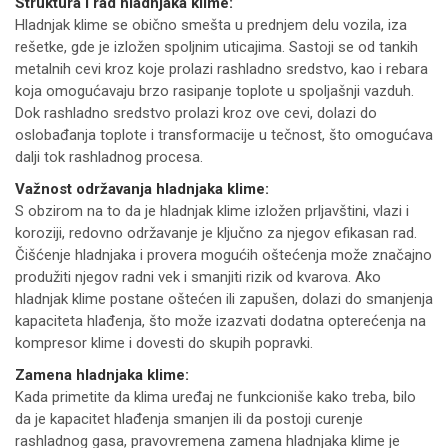
Struktura i rad hladnjaka klime:
Hladnjak klime se obično smešta u prednjem delu vozila, iza
rešetke, gde je izložen spoljnim uticajima. Sastoji se od tankih
metalnih cevi kroz koje prolazi rashladno sredstvo, kao i rebara
koja omogućavaju brzo rasipanje toplote u spoljašnji vazduh.
Dok rashladno sredstvo prolazi kroz ove cevi, dolazi do
oslobađanja toplote i transformacije u tečnost, što omogućava
dalji tok rashladnog procesa.
Važnost održavanja hladnjaka klime:
S obzirom na to da je hladnjak klime izložen prljavštini, vlazi i
koroziji, redovno održavanje je ključno za njegov efikasan rad.
Čišćenje hladnjaka i provera mogućih oštećenja može značajno
produžiti njegov radni vek i smanjiti rizik od kvarova. Ako
hladnjak klime postane oštećen ili zapušen, dolazi do smanjenja
kapaciteta hlađenja, što može izazvati dodatna opterećenja na
kompresor klime i dovesti do skupih popravki.
Zamena hladnjaka klime:
Kada primetite da klima uređaj ne funkcioniše kako treba, bilo
da je kapacitet hlađenja smanjen ili da postoji curenje
rashladnog gasa, pravovremena zamena hladnjaka klime je