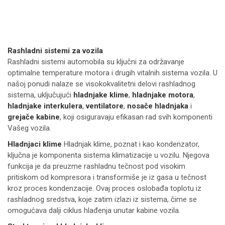
Rashladni sistemi za vozila
Rashladni sistemi automobila su ključni za održavanje
optimalne temperature motora i drugih vitalnih sistema vozila. U
našoj ponudi nalaze se visokokvalitetni delovi rashladnog
sistema, uključujući
hladnjake klime
,
hladnjake motora
,
hladnjake interkulera
,
ventilatore
,
nosače hladnjaka
i
grejače kabine
, koji osiguravaju efikasan rad svih komponenti
Vašeg vozila.
Hladnjaci klime
Hladnjak klime, poznat i kao kondenzator,
ključna je komponenta sistema klimatizacije u vozilu. Njegova
funkcija je da preuzme rashladnu tečnost pod visokim
pritiskom od kompresora i transformiše je iz gasa u tečnost
kroz proces kondenzacije. Ovaj proces oslobađa toplotu iz
rashladnog sredstva, koje zatim izlazi iz sistema, čime se
omogućava dalji ciklus hlađenja unutar kabine vozila.