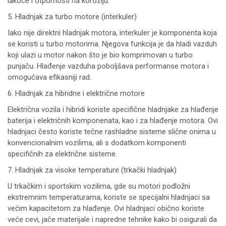
lakoće i otpornosti na koroziju.
5. Hladnjak za turbo motore (interkuler)
Iako nije direktni hladnjak motora, interkuler je komponenta koja
se koristi u turbo motorima. Njegova funkcija je da hladi vazduh
koji ulazi u motor nakon što je bio komprimovan u turbo
punjaču. Hlađenje vazduha poboljšava performanse motora i
omogućava efikasniji rad.
6. Hladnjak za hibridne i električne motore
Električna vozila i hibridi koriste specifične hladnjake za hlađenje
baterija i električnih komponenata, kao i za hlađenje motora. Ovi
hladnjaci često koriste tečne rashladne sisteme slične onima u
konvencionalnim vozilima, ali s dodatkom komponenti
specifičnih za električne sisteme.
7. Hladnjak za visoke temperature (trkački hladnjak)
U trkačkim i sportskim vozilima, gde su motori podložni
ekstremnim temperaturama, koriste se specijalni hladnjaci sa
većim kapacitetom za hlađenje. Ovi hladnjaci obično koriste
veće cevi, jače materijale i napredne tehnike kako bi osigurali da