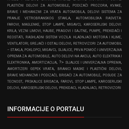
,
PLASTIČNI DELOVI ZA AUTOMOBILE
PODIZAČI PROZORA, KVAKE,
,
BRAVE I MEHANIZMI ZA VRATA AUTOMOBILA
DELOVI SISTEMA ZA
,
PRANJE VETROBRANSKOG STAKLA
AUTOMOBILSKA RASVETA:
,
FAROVI, MAGLENKE, STOP LAMPE, MIGAVCI
KAROSERIJSKI DELOVI:
,
KRILA, VEZNI LIMOVI, HAUBE, PRAGOVI I SAJTNE
PUMPE, PREKIDAČI I
,
REOSTATI
RASHLADNI SISTEM VOZILA: HLADNJACI MOTORA I KLIME,
,
VENTILATORI, GREJAČI I OSTALI DELOVI
RETROVIZORI ZA AUTOMOBIL
,
– STAKLA, POKLOPCI, MIGAVCI
SIJALICE, PRVA POMOĆ I UNIVERZALNA
,
,
OPREMA ZA AUTOMOBILE
AUTO DELOVI NA AKCIJI
AUTO ELEKTRIKA I
,
, ?>
,
ELEKTRONIKA
AMORTIZACIJA
SIJALICE I UNIVERZALNA OPREMA
,
,
AMORTIZERI GEPEK VRATA
BRANICI MASKE I PLASTIČNI DELOVI
,
,
BRAVE MEHANIZMI I PODIZAČI
BRISAČI ZA AUTOMOBILE
POSUDE ZA
,
,
,
,
TECNOST
PRSKALICE BRISACA
FAROVI
STOP LAMPE
KAROSERIJSKI
,
,
,
,
DELOVI
KAROSERIJSKI DELOVI
PREKIDACI
HLADNJACI
RETROVIZORI
INFORMACIJE O PORTALU