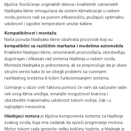
ključna. Korišćenje originalnih delova i kvalitetnih zamenskih
hladnjaka klime omogućava da sistem klimatizacije u vašem
vozilu ponovo radi sa punom efikasnošću, pružajući optimalnu
udobnost i ugodne temperature unutar kabine.
Kompatibilnost i montaža:
Naša ponuda hladnjaka klime obuhvata proizvode koji su
kompatibilni sa različitim markama i modelima automobila
.
Kvalitetni hladnjaci klime, renomiranih proizvođača, obezbeđuju
dugotrajan i efikasan rad sistema hlađenja u vašem vozilu.
Montaža hladnjaka je jednostavna, ali se preporučuje da je obavi
stručni servis kako bi se izbegli problemi sa curenjem
rashladnog sredstva ili lošim funkcionisanjem sistema.
Uzimanje u obzir ovih faktora pomoći će vam da sačuvate radni
vek svog klima uređaja, smanjite mogućnost kvarova i
obezbedite maksimalnu udobnost tokom vožnje, čak i u
najtoplijim mesecima.
Hladnjaci motora
je ključna komponenta sistema za hlađenje
svakog vozila, koja ima zadatak da spreči pregrevanje motora.
Motor tokom rada generiše veliku količinu toplote, a hladnjak je