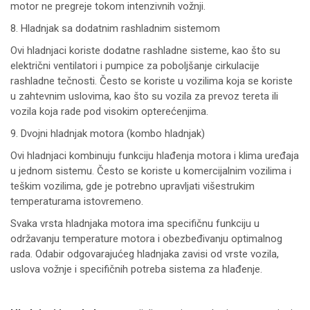
motor ne pregreje tokom intenzivnih vožnji.
8. Hladnjak sa dodatnim rashladnim sistemom
Ovi hladnjaci koriste dodatne rashladne sisteme, kao što su
električni ventilatori i pumpice za poboljšanje cirkulacije
rashladne tečnosti. Često se koriste u vozilima koja se koriste
u zahtevnim uslovima, kao što su vozila za prevoz tereta ili
vozila koja rade pod visokim opterećenjima.
9. Dvojni hladnjak motora (kombo hladnjak)
Ovi hladnjaci kombinuju funkciju hlađenja motora i klima uređaja
u jednom sistemu. Često se koriste u komercijalnim vozilima i
teškim vozilima, gde je potrebno upravljati višestrukim
temperaturama istovremeno.
Svaka vrsta hladnjaka motora ima specifičnu funkciju u
održavanju temperature motora i obezbeđivanju optimalnog
rada. Odabir odgovarajućeg hladnjaka zavisi od vrste vozila,
uslova vožnje i specifičnih potreba sistema za hlađenje.