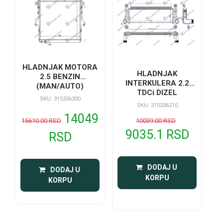
HLADNJAK MOTORA
HLADNJAK
2.5 BENZIN
INTERKULERA 2.2
(MAN/AUTO)
TDCi DIZEL
(605x640)
SKU: 315206300
(673x200x37)
SKU: 315206210
14049
15610.00 RSD
10039.00 RSD
9035.1 RSD
RSD
 DODAJ U 
 DODAJ U 
KORPU
KORPU