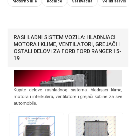
Motorno ulje
Kočnice
Set kvačila
Veliki servis
RASHLADNI SISTEM VOZILA: HLADNJACI
MOTORA I KLIME, VENTILATORI, GREJAČI I
OSTALI DELOVI ZA FORD FORD RANGER 15-
19
Kupite delove rashladnog sistema: hladnjaci klime,
motora i interkulera, ventilatore i grejači kabine za sve
automobile.