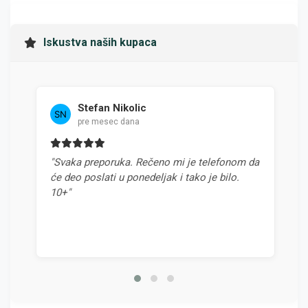
Iskustva naših kupaca
Stefan Nikolic
pre mesec dana
"Svaka preporuka. Rečeno mi je telefonom da
"Najb
će deo poslati u ponedeljak i tako je bilo.
odnos
10+"