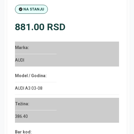
NA STANJU
881.00 RSD
Marka:
AUDI
Model / Godina:
AUDI A3 03-08
Težina:
386.40
Bar kod: