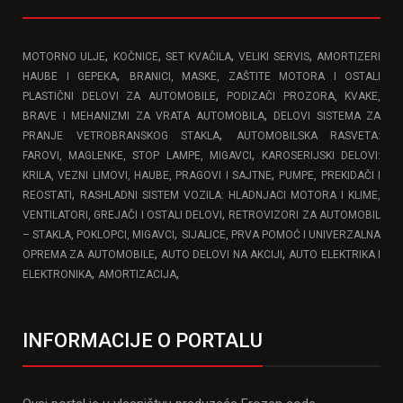
,
,
,
,
MOTORNO ULJE
KOČNICE
SET KVAČILA
VELIKI SERVIS
AMORTIZERI
,
HAUBE I GEPEKA
BRANICI, MASKE, ZAŠTITE MOTORA I OSTALI
,
PLASTIČNI DELOVI ZA AUTOMOBILE
PODIZAČI PROZORA, KVAKE,
,
BRAVE I MEHANIZMI ZA VRATA AUTOMOBILA
DELOVI SISTEMA ZA
,
PRANJE VETROBRANSKOG STAKLA
AUTOMOBILSKA RASVETA:
,
FAROVI, MAGLENKE, STOP LAMPE, MIGAVCI
KAROSERIJSKI DELOVI:
,
KRILA, VEZNI LIMOVI, HAUBE, PRAGOVI I SAJTNE
PUMPE, PREKIDAČI I
,
REOSTATI
RASHLADNI SISTEM VOZILA: HLADNJACI MOTORA I KLIME,
,
VENTILATORI, GREJAČI I OSTALI DELOVI
RETROVIZORI ZA AUTOMOBIL
,
– STAKLA, POKLOPCI, MIGAVCI
SIJALICE, PRVA POMOĆ I UNIVERZALNA
,
,
OPREMA ZA AUTOMOBILE
AUTO DELOVI NA AKCIJI
AUTO ELEKTRIKA I
,
,
ELEKTRONIKA
AMORTIZACIJA
INFORMACIJE O PORTALU