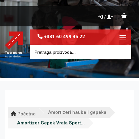
/
+381 60 499 45 22
Toggle 
Amortizeri haube i gepeka
Početna
Amortizer Gepek Vrata Sport...