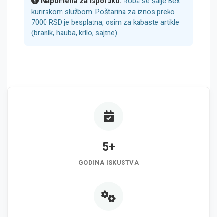
Napomena za isporuku:
Roba se šalje Bex
kurirskom službom. Poštarina za iznos preko
7000 RSD je besplatna, osim za kabaste artikle
(branik, hauba, krilo, sajtne).
5+
GODINA ISKUSTVA