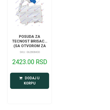
POSUDA ZA
TECNOST BRISACA
(SA OTVOROM ZA
SENZOR NIVOA)
SKU: 062808400
2423.00 RSD
 DODAJ U 
KORPU