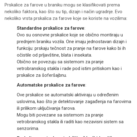
Prskalice za farove u braniku mogu se klasifikovati prema
nekoliko faktora, kao što su tip, dizajn i način ugradnje. Evo
nekoliko vrsta prskalica za farove koje se koriste na vozilima:
Standardne prskalice za farove
:
Ovo su osnovne prskalice koje se obično montiraju u
prednjem braniku vozila. One imaju jednostavan dizajn i
funkciju: prskaju tečnost za pranje na farove kako bi ih
očistile od prljavštine, blata i insekata.
Obično se povezuju sa sistemom za pranje
vetrobranskog stakla i rade pod istim pritiskom kao i
prskalice za šoferšajbnu.
Automatske prskalice za farove
:
Ove prskalice se automatski aktiviraju u određenim
uslovima, kao što je detektovanje zagađenja na farovima
ili prilikom uključivanja farova.
Mogu biti povezane sa sistemom za pranje
vetrobranskog stakla ili raditi kao nezavisni sistem sa
senzorima.