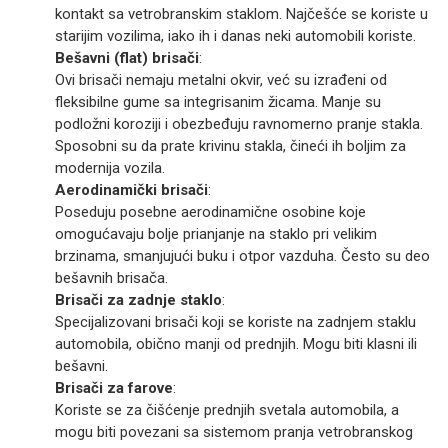
kontakt sa vetrobranskim staklom. Najčešće se koriste u
starijim vozilima, iako ih i danas neki automobili koriste.
Bešavni (flat) brisači
:
Ovi brisači nemaju metalni okvir, već su izrađeni od
fleksibilne gume sa integrisanim žicama. Manje su
podložni koroziji i obezbeđuju ravnomerno pranje stakla.
Sposobni su da prate krivinu stakla, čineći ih boljim za
modernija vozila.
Aerodinamički brisači
:
Poseduju posebne aerodinamične osobine koje
omogućavaju bolje prianjanje na staklo pri velikim
brzinama, smanjujući buku i otpor vazduha. Često su deo
bešavnih brisača.
Brisači za zadnje staklo
:
Specijalizovani brisači koji se koriste na zadnjem staklu
automobila, obično manji od prednjih. Mogu biti klasni ili
bešavni.
Brisači za farove
:
Koriste se za čišćenje prednjih svetala automobila, a
mogu biti povezani sa sistemom pranja vetrobranskog