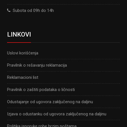
Subota od 09h do 14h
LINKOVI
Uslovi korišćenja
Pravilnik o rešavanju reklamacija
Reklamacioni list
Pravilnik o zaštiti podataka o ličnosti
Odustajanje od ugovora zaključenog na daljinu
Izjava o odustanku od ugovora zaključenog na daljinu
Politika isporuke robe brzim poštama