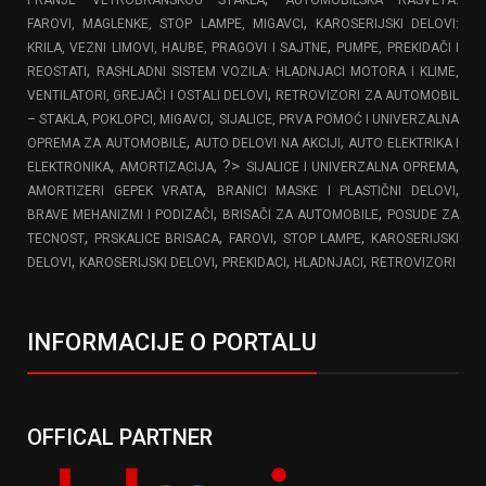
,
FAROVI, MAGLENKE, STOP LAMPE, MIGAVCI
KAROSERIJSKI DELOVI:
,
KRILA, VEZNI LIMOVI, HAUBE, PRAGOVI I SAJTNE
PUMPE, PREKIDAČI I
,
REOSTATI
RASHLADNI SISTEM VOZILA: HLADNJACI MOTORA I KLIME,
,
VENTILATORI, GREJAČI I OSTALI DELOVI
RETROVIZORI ZA AUTOMOBIL
,
– STAKLA, POKLOPCI, MIGAVCI
SIJALICE, PRVA POMOĆ I UNIVERZALNA
,
,
OPREMA ZA AUTOMOBILE
AUTO DELOVI NA AKCIJI
AUTO ELEKTRIKA I
,
, ?>
,
ELEKTRONIKA
AMORTIZACIJA
SIJALICE I UNIVERZALNA OPREMA
,
,
AMORTIZERI GEPEK VRATA
BRANICI MASKE I PLASTIČNI DELOVI
,
,
BRAVE MEHANIZMI I PODIZAČI
BRISAČI ZA AUTOMOBILE
POSUDE ZA
,
,
,
,
TECNOST
PRSKALICE BRISACA
FAROVI
STOP LAMPE
KAROSERIJSKI
,
,
,
,
DELOVI
KAROSERIJSKI DELOVI
PREKIDACI
HLADNJACI
RETROVIZORI
INFORMACIJE O PORTALU
OFFICAL PARTNER