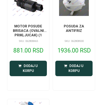
MOTOR POSUDE
POSUDA ZA
BRISACA (OVALNI
ANTIFRIZ
PRIKLJUCAK) (1
PUMPA)
SKU: 062808465
SKU: 062808500
881.00 RSD
1936.00 RSD
 DODAJ U 
 DODAJ U 
KORPU
KORPU