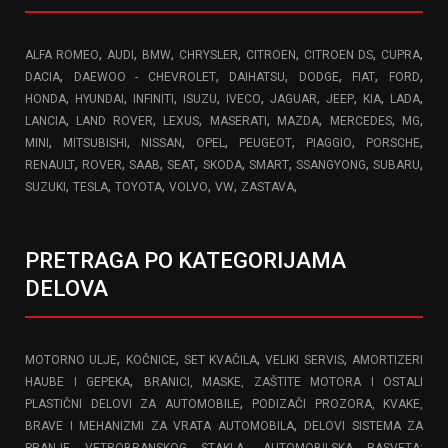
,
,
,
,
,
,
,
ALFA ROMEO
AUDI
BMW
CHRYSLER
CITROEN
CITROEN DS
CUPRA
,
,
,
,
,
,
DACIA
DAEWOO - CHEVROLET
DAIHATSU
DODGE
FIAT
FORD
,
,
,
,
,
,
,
,
,
HONDA
HYUNDAI
INFINITI
ISUZU
IVECO
JAGUAR
JEEP
KIA
LADA
,
,
,
,
,
,
,
LANCIA
LAND ROVER
LEXUS
MASERATI
MAZDA
MERCEDES
MG
,
,
,
,
,
,
,
MINI
MITSUBISHI
NISSAN
OPEL
PEUGEOT
PIAGGIO
PORSCHE
,
,
,
,
,
,
,
,
RENAULT
ROVER
SAAB
SEAT
SKODA
SMART
SSANGYONG
SUBARU
,
,
,
,
,
,
SUZUKI
TESLA
TOYOTA
VOLVO
VW
ZASTAVA
PRETRAGA PO KATEGORIJAMA
DELOVA
,
,
,
,
MOTORNO ULJE
KOČNICE
SET KVAČILA
VELIKI SERVIS
AMORTIZERI
,
HAUBE I GEPEKA
BRANICI, MASKE, ZAŠTITE MOTORA I OSTALI
,
PLASTIČNI DELOVI ZA AUTOMOBILE
PODIZAČI PROZORA, KVAKE,
,
BRAVE I MEHANIZMI ZA VRATA AUTOMOBILA
DELOVI SISTEMA ZA
,
PRANJE VETROBRANSKOG STAKLA
AUTOMOBILSKA RASVETA: