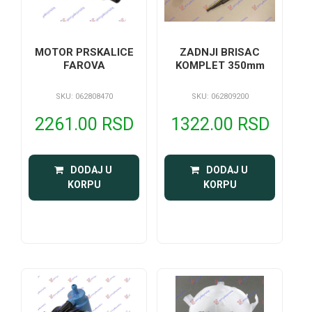
MOTOR PRSKALICE
ZADNJI BRISAC
FAROVA
KOMPLET 350mm
SKU: 062808470
SKU: 062809200
2261.00 RSD
1322.00 RSD
 DODAJ U 
 DODAJ U 
KORPU
KORPU