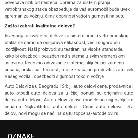
povećava rizik od nesreća. Oprema za sistem pranja
vetrobranskog stakla obezbeđuje da vaš automobil bude uvek
spreman za vožnju, čime doprinosi vašoj sigurnosti na putu.
Zašto izabrati kvalitetne delove?
Investicija u kvalitetne delove za sistem pranja vetrobranskog
stakla ne samo da osigurava efikasnost, već i dugoročnu
izdržljivost. Naši proizvodi su testirani na visoke standarde,
kako bi obezbedili pouzdan rad sistema u svim vremenskim
uslovima. Redovno održavanje sistema, uključujući zamenu
brisača, prskalica i tečnosti, može značajno produžiti životni vek
Vašeg vozila i obezbediti sigurnost tokom vožnje.
Auto Delovi za
u Beogradu I Srbiji, auto delovi cene, prodavnice i
auto otpadi auto delova za u čijoj ponudi su originalni auto
delovi auto delovi . Auto delovi za sve modele po najpovoljnijim
cenama. Najkvalitetniji auto delovi . Cene auto delova . Svi
delovi, novi mogu se naći na sajtu topcena-autodelovi.rs
OZNAKE