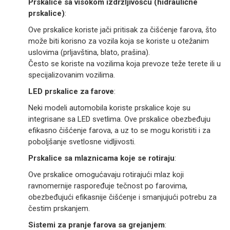
Prskalice sa visokom izdržljivošću (hidraulične
prskalice)
:
Ove prskalice koriste jači pritisak za čišćenje farova, što
može biti korisno za vozila koja se koriste u otežanim
uslovima (prljavština, blato, prašina).
Često se koriste na vozilima koja prevoze teže terete ili u
specijalizovanim vozilima.
LED prskalice za farove
:
Neki modeli automobila koriste prskalice koje su
integrisane sa LED svetlima. Ove prskalice obezbeđuju
efikasno čišćenje farova, a uz to se mogu koristiti i za
poboljšanje svetlosne vidljivosti.
Prskalice sa mlaznicama koje se rotiraju
:
Ove prskalice omogućavaju rotirajući mlaz koji
ravnomernije raspoređuje tečnost po farovima,
obezbeđujući efikasnije čišćenje i smanjujući potrebu za
čestim prskanjem.
Sistemi za pranje farova sa grejanjem
: