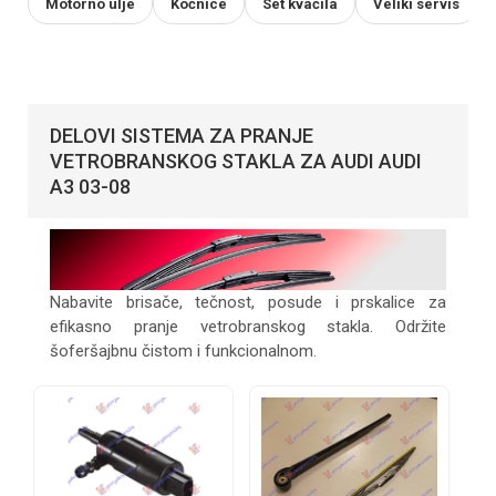
Motorno ulje
Kočnice
Set kvačila
Veliki servis
DELOVI SISTEMA ZA PRANJE
VETROBRANSKOG STAKLA ZA AUDI AUDI
A3 03-08
Nabavite brisače, tečnost, posude i prskalice za
efikasno pranje vetrobranskog stakla. Održite
šoferšajbnu čistom i funkcionalnom.