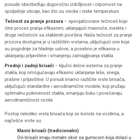
posude obezbeđuju dugoročnu izdržljivost i otpornost na
spoljašnje uticaje, kao što su visoke i niske temperature.
Tečnost za pranje prozora
– specijalizovane tečnosti koje
čine proces pranja efikasnim, uklanjajući masnoće, insekte i
druge nečistoće sa staklenih površina. Naša tečnost za pranje
prozora dostupna je u različitim vrstama, uključujući one koje
su pogodnije za hladnije uslove, a posebno je efikasna u
uklanjanju prljavštine i smanjenju zamagljivanja stakla.
Prednji i zadnji brisači
– ključni delovi sistema za pranje
stakla, koji omogućavaju efikasno uklanjanje kiše, snega,
prašine i prljavštine. U ponudi imamo različite vrste brisača,
uključujući standardne i aerodinamične modele, koji pružaju
optimalnu pokrivenost stakla, smanjuju buku i povećavaju
aerodinamičnost vozila.
Postoji nekoliko vrsta brisača koji se koriste na vozilima, a
najčešće vrste su:
Klasni brisači (tradicionalni)
:
Ovi brisači imaju metalni okvir sa gumicom koja dolazi u