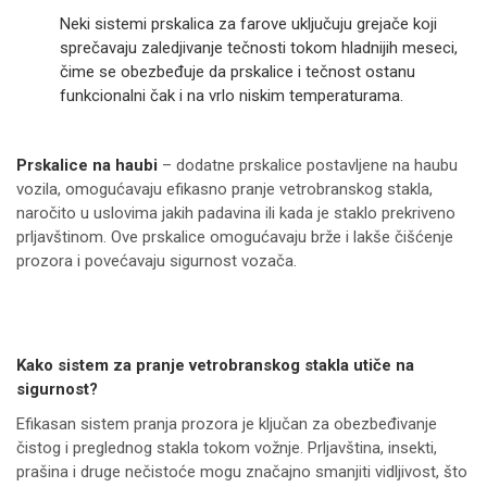
Neki sistemi prskalica za farove uključuju grejače koji
sprečavaju zaledjivanje tečnosti tokom hladnijih meseci,
čime se obezbeđuje da prskalice i tečnost ostanu
funkcionalni čak i na vrlo niskim temperaturama.
Prskalice na haubi
– dodatne prskalice postavljene na haubu
vozila, omogućavaju efikasno pranje vetrobranskog stakla,
naročito u uslovima jakih padavina ili kada je staklo prekriveno
prljavštinom. Ove prskalice omogućavaju brže i lakše čišćenje
prozora i povećavaju sigurnost vozača.
Kako sistem za pranje vetrobranskog stakla utiče na
sigurnost?
Efikasan sistem pranja prozora je ključan za obezbeđivanje
čistog i preglednog stakla tokom vožnje. Prljavština, insekti,
prašina i druge nečistoće mogu značajno smanjiti vidljivost, što