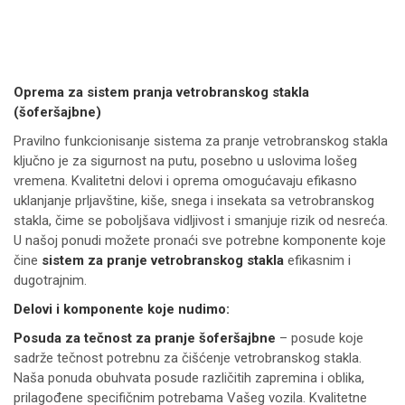
Oprema za sistem pranja vetrobranskog stakla
(šoferšajbne)
Pravilno funkcionisanje sistema za pranje vetrobranskog stakla
ključno je za sigurnost na putu, posebno u uslovima lošeg
vremena. Kvalitetni delovi i oprema omogućavaju efikasno
uklanjanje prljavštine, kiše, snega i insekata sa vetrobranskog
stakla, čime se poboljšava vidljivost i smanjuje rizik od nesreća.
U našoj ponudi možete pronaći sve potrebne komponente koje
čine
sistem za pranje vetrobranskog stakla
efikasnim i
dugotrajnim.
Delovi i komponente koje nudimo:
Posuda za tečnost za pranje šoferšajbne
– posude koje
sadrže tečnost potrebnu za čišćenje vetrobranskog stakla.
Naša ponuda obuhvata posude različitih zapremina i oblika,
prilagođene specifičnim potrebama Vašeg vozila. Kvalitetne