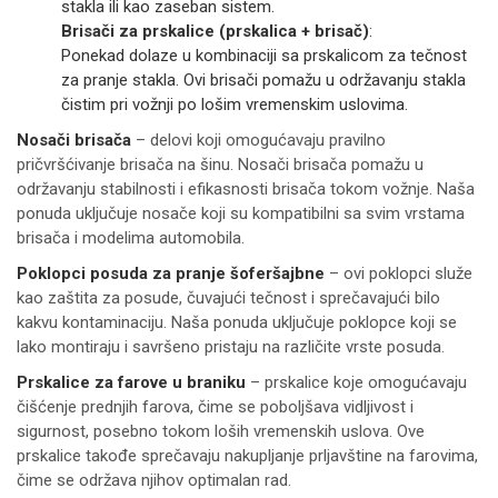
stakla ili kao zaseban sistem.
Brisači za prskalice (prskalica + brisač)
:
Ponekad dolaze u kombinaciji sa prskalicom za tečnost
za pranje stakla. Ovi brisači pomažu u održavanju stakla
čistim pri vožnji po lošim vremenskim uslovima.
Nosači brisača
– delovi koji omogućavaju pravilno
pričvršćivanje brisača na šinu. Nosači brisača pomažu u
održavanju stabilnosti i efikasnosti brisača tokom vožnje. Naša
ponuda uključuje nosače koji su kompatibilni sa svim vrstama
brisača i modelima automobila.
Poklopci posuda za pranje šoferšajbne
– ovi poklopci služe
kao zaštita za posude, čuvajući tečnost i sprečavajući bilo
kakvu kontaminaciju. Naša ponuda uključuje poklopce koji se
lako montiraju i savršeno pristaju na različite vrste posuda.
Prskalice za farove u braniku
– prskalice koje omogućavaju
čišćenje prednjih farova, čime se poboljšava vidljivost i
sigurnost, posebno tokom loših vremenskih uslova. Ove
prskalice takođe sprečavaju nakupljanje prljavštine na farovima,
čime se održava njihov optimalan rad.