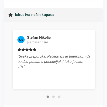
Iskustva naših kupaca
Stefan Nikolic
pre mesec dana
"Svaka preporuka. Rečeno mi je telefonom da
"Najb
će deo poslati u ponedeljak i tako je bilo.
odnos
10+"