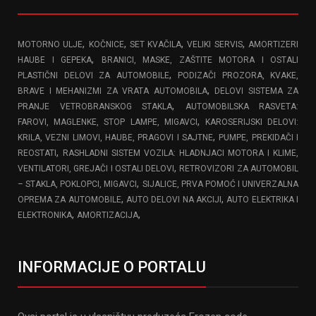
,
,
,
,
MOTORNO ULJE
KOČNICE
SET KVAČILA
VELIKI SERVIS
AMORTIZERI
,
HAUBE I GEPEKA
BRANICI, MASKE, ZAŠTITE MOTORA I OSTALI
,
PLASTIČNI DELOVI ZA AUTOMOBILE
PODIZAČI PROZORA, KVAKE,
,
BRAVE I MEHANIZMI ZA VRATA AUTOMOBILA
DELOVI SISTEMA ZA
,
PRANJE VETROBRANSKOG STAKLA
AUTOMOBILSKA RASVETA:
,
FAROVI, MAGLENKE, STOP LAMPE, MIGAVCI
KAROSERIJSKI DELOVI:
,
KRILA, VEZNI LIMOVI, HAUBE, PRAGOVI I SAJTNE
PUMPE, PREKIDAČI I
,
REOSTATI
RASHLADNI SISTEM VOZILA: HLADNJACI MOTORA I KLIME,
,
VENTILATORI, GREJAČI I OSTALI DELOVI
RETROVIZORI ZA AUTOMOBIL
,
– STAKLA, POKLOPCI, MIGAVCI
SIJALICE, PRVA POMOĆ I UNIVERZALNA
,
,
OPREMA ZA AUTOMOBILE
AUTO DELOVI NA AKCIJI
AUTO ELEKTRIKA I
,
,
ELEKTRONIKA
AMORTIZACIJA
INFORMACIJE O PORTALU