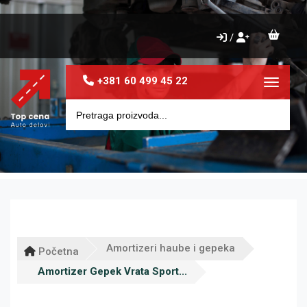
/
+381 60 499 45 22
Toggle 
Amortizeri haube i gepeka
Početna
Amortizer Gepek Vrata Sport...