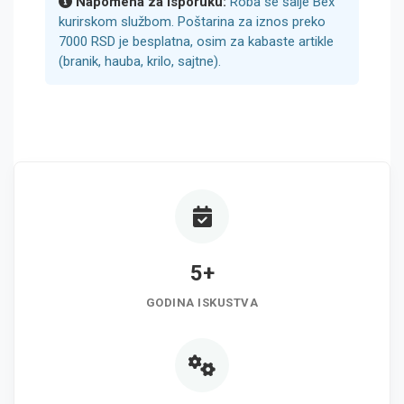
Napomena za isporuku:
Roba se šalje Bex
kurirskom službom. Poštarina za iznos preko
7000 RSD je besplatna, osim za kabaste artikle
(branik, hauba, krilo, sajtne).
5+
GODINA ISKUSTVA