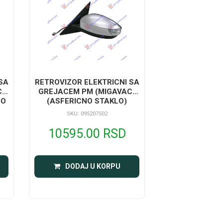
SA
RETROVIZOR ELEKTRICNI SA
C)
GREJACEM PM (MIGAVAC)
NO
(ASFERICNO STAKLO)
SKU: 095207502
10595.00 RSD
DODAJ U KORPU