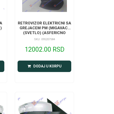
A
RETROVIZOR ELEKTRICNI SA
)
GREJACEM PM (MIGAVAC)
(SVETLO) (ASFERICNO
STAKLO)
SKU: 095207584
12002.00 RSD
DODAJ U KORPU