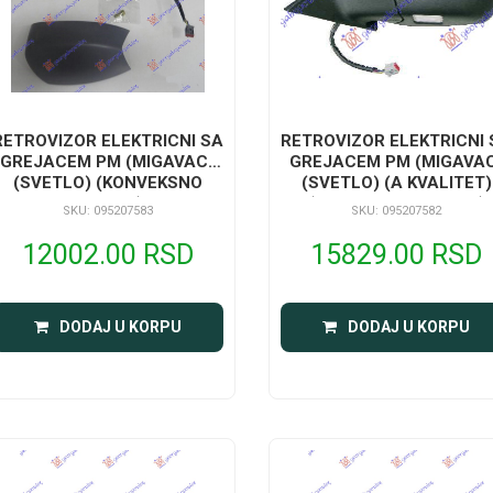
RETROVIZOR ELEKTRICNI SA
RETROVIZOR ELEKTRICNI 
GREJACEM PM (MIGAVAC)
GREJACEM PM (MIGAVA
(SVETLO) (KONVEKSNO
(SVETLO) (A KVALITET)
STAKLO)
(ASFERICNO STAKLO)
SKU: 095207583
SKU: 095207582
12002.00 RSD
15829.00 RSD
DODAJ U KORPU
DODAJ U KORPU