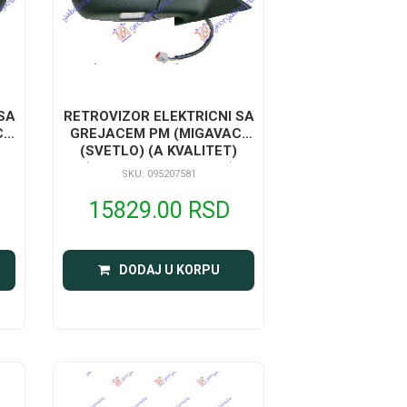
SA
RETROVIZOR ELEKTRICNI SA
C)
GREJACEM PM (MIGAVAC)
(SVETLO) (A KVALITET)
(KONVEKSNO STAKLO)
SKU: 095207581
15829.00 RSD
DODAJ U KORPU