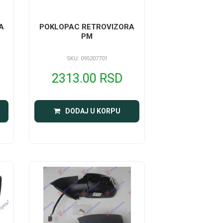
A
POKLOPAC RETROVIZORA
PM
SKU: 095207701
2313.00 RSD
DODAJ U KORPU