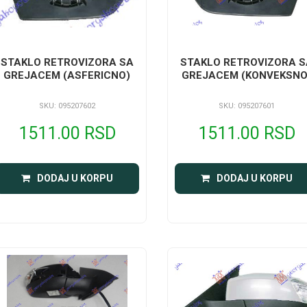
STAKLO RETROVIZORA SA
STAKLO RETROVIZORA S
GREJACEM (ASFERICNO)
GREJACEM (KONVEKSNO
SKU: 095207602
SKU: 095207601
1511.00 RSD
1511.00 RSD
DODAJ U KORPU
DODAJ U KORPU