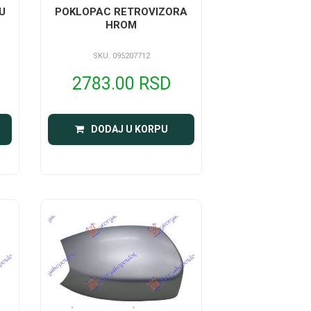
U
POKLOPAC RETROVIZORA
HROM
SKU: 095207712
2783.00 RSD
DODAJ U KORPU