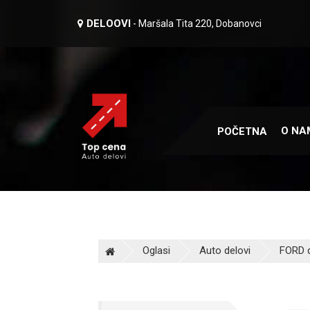
DELOOVI
- Maršala Tita 220, Dobanovci
O NA
POČETNA
Oglasi
Auto delovi
FORD d