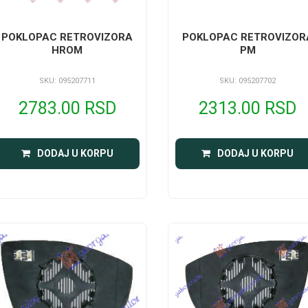
POKLOPAC RETROVIZORA
POKLOPAC RETROVIZOR
HROM
PM
SKU: 095207711
SKU: 095207702
2783.00 RSD
2313.00 RSD
DODAJ U KORPU
DODAJ U KORPU