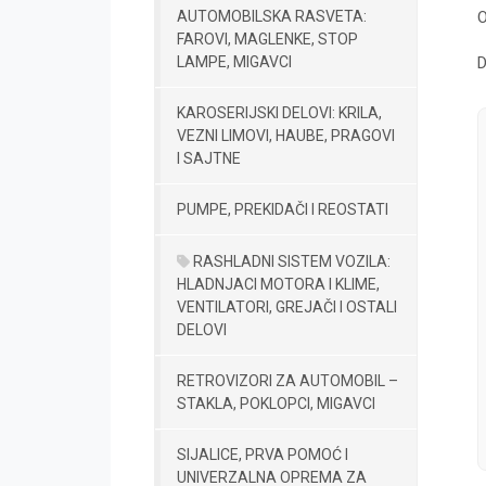
AUTOMOBILSKA RASVETA:
O
FAROVI, MAGLENKE, STOP
LAMPE, MIGAVCI
D
KAROSERIJSKI DELOVI: KRILA,
VEZNI LIMOVI, HAUBE, PRAGOVI
I SAJTNE
PUMPE, PREKIDAČI I REOSTATI
RASHLADNI SISTEM VOZILA:
HLADNJACI MOTORA I KLIME,
VENTILATORI, GREJAČI I OSTALI
DELOVI
RETROVIZORI ZA AUTOMOBIL –
STAKLA, POKLOPCI, MIGAVCI
SIJALICE, PRVA POMOĆ I
UNIVERZALNA OPREMA ZA