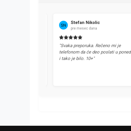
Stefan Nikolic
pre mesec dana
u Srbiji. Svaka
"Svaka preporuka. Rečeno mi je
telefonom da će deo poslati u ponedelja
i tako je bilo. 10+"