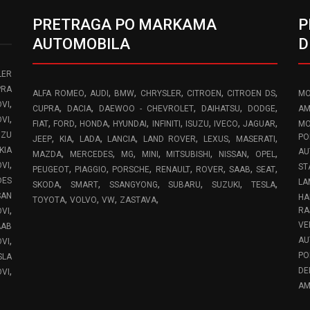
PRETRAGA PO MARKAMA
P
AUTOMOBILA
D
LER
PRA
,
,
,
,
,
,
ALFA ROMEO
AUDI
BMW
CHRYSLER
CITROEN
CITROEN DS
MO
,
VI
,
,
,
,
,
CUPRA
DACIA
DAEWOO - CHEVROLET
DAIHATSU
DODGE
AM
,
OVI
,
,
,
,
,
,
,
,
FIAT
FORD
HONDA
HYUNDAI
INFINITI
ISUZU
IVECO
JAGUAR
MO
UZU
,
,
,
,
,
,
,
PO
JEEP
KIA
LADA
LANCIA
LAND ROVER
LEXUS
MASERATI
KIA
AU
,
,
,
,
,
,
,
MAZDA
MERCEDES
MG
MINI
MITSUBISHI
NISSAN
OPEL
,
OVI
ST
,
,
,
,
,
,
,
PEUGEOT
PIAGGIO
PORSCHE
RENAULT
ROVER
SAAB
SEAT
DES
LA
,
,
,
,
,
,
SKODA
SMART
SSANGYONG
SUBARU
SUZUKI
TESLA
SAN
HA
,
,
,
,
TOYOTA
VOLVO
VW
ZASTAVA
,
RA
OVI
VE
AAB
,
AU
VI
PO
SLA
,
DE
VI
AM