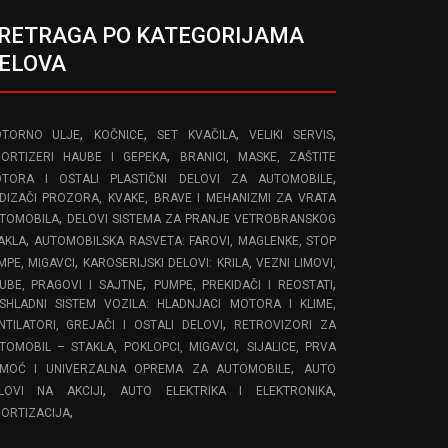
RETRAGA PO KATEGORIJAMA
ELOVA
,
,
,
,
TORNO ULJE
KOČNICE
SET KVAČILA
VELIKI SERVIS
,
ORTIZERI HAUBE I GEPEKA
BRANICI, MASKE, ZAŠTITE
,
TORA I OSTALI PLASTIČNI DELOVI ZA AUTOMOBILE
DIZAČI PROZORA, KVAKE, BRAVE I MEHANIZMI ZA VRATA
,
TOMOBILA
DELOVI SISTEMA ZA PRANJE VETROBRANSKOG
,
AKLA
AUTOMOBILSKA RASVETA: FAROVI, MAGLENKE, STOP
,
MPE, MIGAVCI
KAROSERIJSKI DELOVI: KRILA, VEZNI LIMOVI,
,
,
UBE, PRAGOVI I SAJTNE
PUMPE, PREKIDAČI I REOSTATI
SHLADNI SISTEM VOZILA: HLADNJACI MOTORA I KLIME,
,
NTILATORI, GREJAČI I OSTALI DELOVI
RETROVIZORI ZA
,
TOMOBIL – STAKLA, POKLOPCI, MIGAVCI
SIJALICE, PRVA
,
MOĆ I UNIVERZALNA OPREMA ZA AUTOMOBILE
AUTO
,
,
LOVI NA AKCIJI
AUTO ELEKTRIKA I ELEKTRONIKA
,
ORTIZACIJA