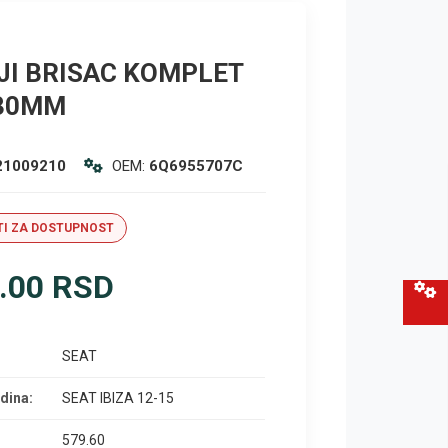
JI BRISAC KOMPLET
330MM
21009210
OEM:
6Q6955707C
I ZA DOSTUPNOST
.00 RSD
SEAT
dina:
SEAT IBIZA 12-15
579.60