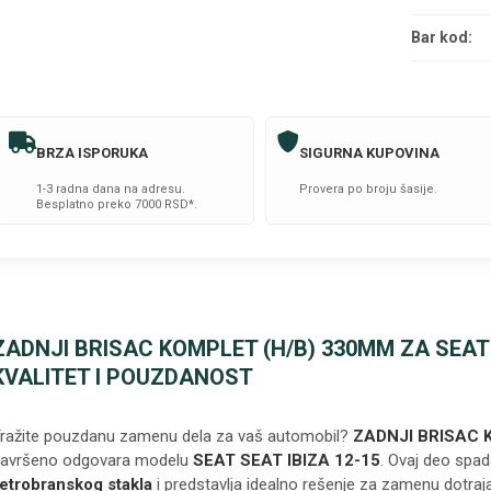
Bar kod:
BRZA ISPORUKA
SIGURNA KUPOVINA
1-3 radna dana na adresu.
Provera po broju šasije.
Besplatno preko 7000 RSD*.
ZADNJI BRISAC KOMPLET (H/B) 330MM ZA SEAT S
KVALITET I POUZDANOST
ražite pouzdanu zamenu dela za vaš automobil?
ZADNJI BRISAC 
avršeno odgovara modelu
SEAT SEAT IBIZA 12-15
. Ovaj deo spad
etrobranskog stakla
i predstavlja idealno rešenje za zamenu dotraja