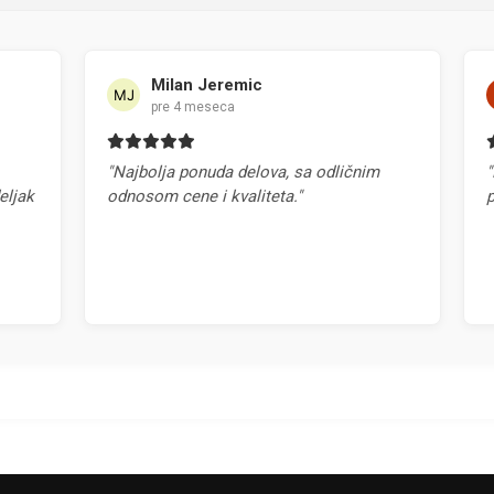
Milan Jeremic
pre 4 meseca
"Najbolja ponuda delova, sa odličnim
"Najb
k
odnosom cene i kvaliteta."
prep