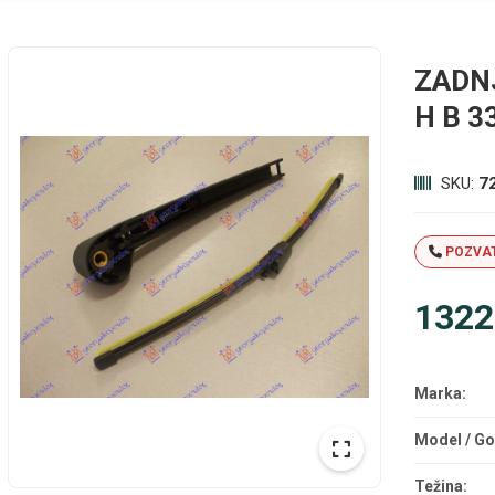
ZADN
H B 
SKU:
7
POZVAT
1322
Marka:
Model / Go
Težina: