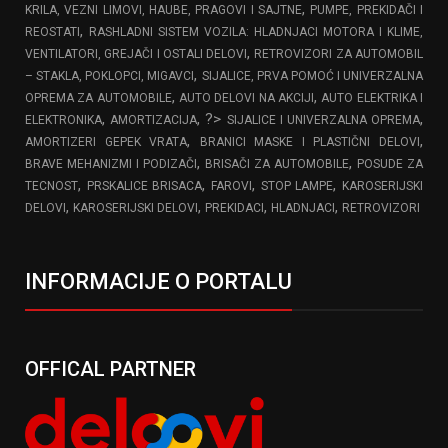
,
KRILA, VEZNI LIMOVI, HAUBE, PRAGOVI I SAJTNE
PUMPE, PREKIDAČI I
,
REOSTATI
RASHLADNI SISTEM VOZILA: HLADNJACI MOTORA I KLIME,
,
VENTILATORI, GREJAČI I OSTALI DELOVI
RETROVIZORI ZA AUTOMOBIL
,
– STAKLA, POKLOPCI, MIGAVCI
SIJALICE, PRVA POMOĆ I UNIVERZALNA
,
,
OPREMA ZA AUTOMOBILE
AUTO DELOVI NA AKCIJI
AUTO ELEKTRIKA I
,
, ?>
,
ELEKTRONIKA
AMORTIZACIJA
SIJALICE I UNIVERZALNA OPREMA
,
,
AMORTIZERI GEPEK VRATA
BRANICI MASKE I PLASTIČNI DELOVI
,
,
BRAVE MEHANIZMI I PODIZAČI
BRISAČI ZA AUTOMOBILE
POSUDE ZA
,
,
,
,
TECNOST
PRSKALICE BRISACA
FAROVI
STOP LAMPE
KAROSERIJSKI
,
,
,
,
DELOVI
KAROSERIJSKI DELOVI
PREKIDACI
HLADNJACI
RETROVIZORI
INFORMACIJE O PORTALU
OFFICAL PARTNER