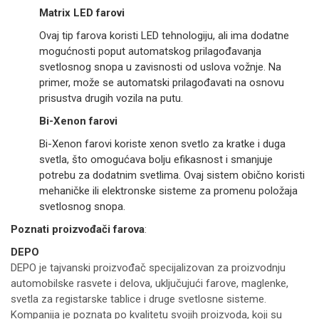
Matrix LED farovi
Ovaj tip farova koristi LED tehnologiju, ali ima dodatne
mogućnosti poput automatskog prilagođavanja
svetlosnog snopa u zavisnosti od uslova vožnje. Na
primer, može se automatski prilagođavati na osnovu
prisustva drugih vozila na putu.
Bi-Xenon farovi
Bi-Xenon farovi koriste xenon svetlo za kratke i duga
svetla, što omogućava bolju efikasnost i smanjuje
potrebu za dodatnim svetlima. Ovaj sistem obično koristi
mehaničke ili elektronske sisteme za promenu položaja
svetlosnog snopa.
Poznati proizvođači farova
:
DEPO
DEPO je tajvanski proizvođač specijalizovan za proizvodnju
automobilske rasvete i delova, uključujući farove, maglenke,
svetla za registarske tablice i druge svetlosne sisteme.
Kompanija je poznata po kvalitetu svojih proizvoda, koji su