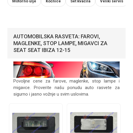
Motorno ulje
Kočnice
Set kvačila
Veliki servis
AUTOMOBILSKA RASVETA: FAROVI,
MAGLENKE, STOP LAMPE, MIGAVCI ZA
SEAT SEAT IBIZA 12-15
Povoljne cene za farove, maglenke, stop lampe i
migavce. Proverite našu ponudu auto rasvete za
sigurno i jasno vožnje u svim uslovima.