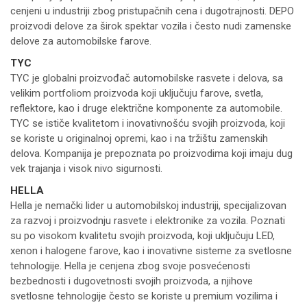
cenjeni u industriji zbog pristupačnih cena i dugotrajnosti. DEPO
proizvodi delove za širok spektar vozila i često nudi zamenske
delove za automobilske farove.
TYC
TYC je globalni proizvođač automobilske rasvete i delova, sa
velikim portfoliom proizvoda koji uključuju farove, svetla,
reflektore, kao i druge električne komponente za automobile.
TYC se ističe kvalitetom i inovativnošću svojih proizvoda, koji
se koriste u originalnoj opremi, kao i na tržištu zamenskih
delova. Kompanija je prepoznata po proizvodima koji imaju dug
vek trajanja i visok nivo sigurnosti.
HELLA
Hella je nemački lider u automobilskoj industriji, specijalizovan
za razvoj i proizvodnju rasvete i elektronike za vozila. Poznati
su po visokom kvalitetu svojih proizvoda, koji uključuju LED,
xenon i halogene farove, kao i inovativne sisteme za svetlosne
tehnologije. Hella je cenjena zbog svoje posvećenosti
bezbednosti i dugovetnosti svojih proizvoda, a njihove
svetlosne tehnologije često se koriste u premium vozilima i