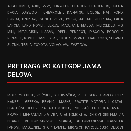
,
,
,
,
,
,
,
ALFA ROMEO
AUDI
BMW
CHRYSLER
CITROEN
CITROEN DS
CUPRA
,
,
,
,
,
,
DACIA
DAEWOO - CHEVROLET
DAIHATSU
DODGE
FIAT
FORD
,
,
,
,
,
,
,
,
,
HONDA
HYUNDAI
INFINITI
ISUZU
IVECO
JAGUAR
JEEP
KIA
LADA
,
,
,
,
,
,
,
LANCIA
LAND ROVER
LEXUS
MASERATI
MAZDA
MERCEDES
MG
,
,
,
,
,
,
,
MINI
MITSUBISHI
NISSAN
OPEL
PEUGEOT
PIAGGIO
PORSCHE
,
,
,
,
,
,
,
,
RENAULT
ROVER
SAAB
SEAT
SKODA
SMART
SSANGYONG
SUBARU
,
,
,
,
,
,
SUZUKI
TESLA
TOYOTA
VOLVO
VW
ZASTAVA
PRETRAGA PO KATEGORIJAMA
DELOVA
,
,
,
,
MOTORNO ULJE
KOČNICE
SET KVAČILA
VELIKI SERVIS
AMORTIZERI
,
HAUBE I GEPEKA
BRANICI, MASKE, ZAŠTITE MOTORA I OSTALI
,
PLASTIČNI DELOVI ZA AUTOMOBILE
PODIZAČI PROZORA, KVAKE,
,
BRAVE I MEHANIZMI ZA VRATA AUTOMOBILA
DELOVI SISTEMA ZA
,
PRANJE VETROBRANSKOG STAKLA
AUTOMOBILSKA RASVETA:
,
FAROVI, MAGLENKE, STOP LAMPE, MIGAVCI
KAROSERIJSKI DELOVI: