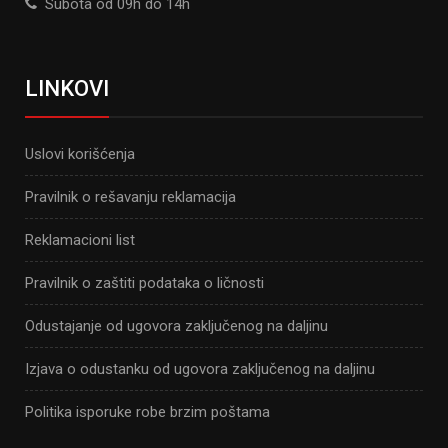
Subota od 09h do 14h
LINKOVI
Uslovi korišćenja
Pravilnik o rešavanju reklamacija
Reklamacioni list
Pravilnik o zaštiti podataka o ličnosti
Odustajanje od ugovora zaključenog na daljinu
Izjava o odustanku od ugovora zaključenog na daljinu
Politika isporuke robe brzim poštama