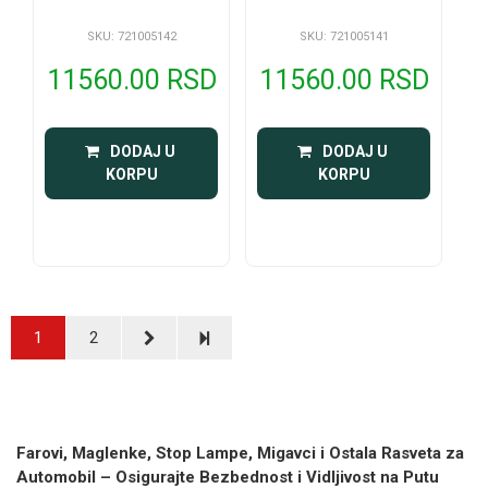
SKU: 721005142
SKU: 721005141
11560.00 RSD
11560.00 RSD
 DODAJ U 
 DODAJ U 
KORPU
KORPU
1
2
Farovi, Maglenke, Stop Lampe, Migavci i Ostala Rasveta za
Automobil – Osigurajte Bezbednost i Vidljivost na Putu