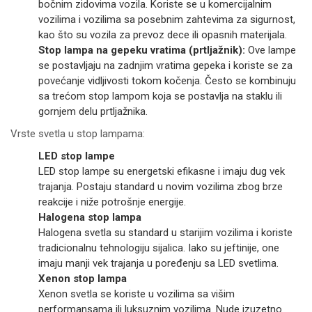
bočnim zidovima vozila. Koriste se u komercijalnim
vozilima i vozilima sa posebnim zahtevima za sigurnost,
kao što su vozila za prevoz dece ili opasnih materijala.
Stop lampa na gepeku vratima (prtljažnik):
Ove lampe
se postavljaju na zadnjim vratima gepeka i koriste se za
povećanje vidljivosti tokom kočenja. Često se kombinuju
sa trećom stop lampom koja se postavlja na staklu ili
gornjem delu prtljažnika.
Vrste svetla u stop lampama:
LED stop lampe
LED stop lampe su energetski efikasne i imaju dug vek
trajanja. Postaju standard u novim vozilima zbog brze
reakcije i niže potrošnje energije.
Halogena stop lampa
Halogena svetla su standard u starijim vozilima i koriste
tradicionalnu tehnologiju sijalica. Iako su jeftinije, one
imaju manji vek trajanja u poređenju sa LED svetlima.
Xenon stop lampa
Xenon svetla se koriste u vozilima sa višim
performansama ili luksuznim vozilima. Nude izuzetno