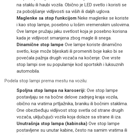
na staklu ili haubi vozila. Obično je LED svetlo i koristi se
za poboljšanje vidljivosti sa viših ili daljih uglova.
Maglenke sa stop funkcijom
Neke maglenke se koriste
i kao stop lampe, posebno u lošim vremenskim uslovima.
Ove lampe pružaju jaku svetlost koja je posebno korisna
kada je vidljivost smanjena zbog magle ili snega.
Dinamične stop lampe
Ove lampe koriste dinamično
svetlo, koje može bljeskati ili promeniti boje kako bi se
povećala pažnja drugih vozača na kočenje. Ove vrste
stop lampi sve su popularnije kod sportskih i luksuznih
automobila.
Podela stop lampi prema mestu na vozilu:
Spoljna stop lampa na karoseriji:
Ove stop lampe
postavljaju se na bočne delove zadnjeg kraja vozila,
obično na vratima prtljažnika, braniku ili bočnim staklima.
One obezbeđuju vidljivost stop svetla od strane drugih
vozača, uključujući vozila koja dolaze sa strane ili iza.
Unutrašnja stop lampa (kabinska)
Ove stop lampe
postavljene su unutar kabine, često na samim vratima ili