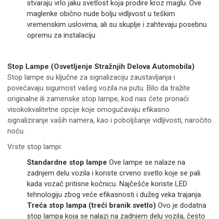
stvaraju vrlo jaku svetlost koja prodire kroz maglu. Ove
maglenke obično nude bolju vidljivost u teškim
vremenskim uslovima, ali su skuplje i zahtevaju posebnu
opremu za instalaciju.
Stop Lampe (Osvetljenje Stražnjih Delova Automobila)
Stop lampe su ključne za signalizaciju zaustavljanja i
povećavaju sigurnost vašeg vozila na putu. Bilo da tražite
originalne ili zamenske stop lampe, kod nas ćete pronaći
visokokvalitetne opcije koje omogućavaju efikasno
signaliziranje vaših namera, kao i poboljšanje vidljivosti, naročito
noću.
Vrste stop lampi:
Standardne stop lampe
Ove lampe se nalaze na
zadnjem delu vozila i koriste crveno svetlo koje se pali
kada vozač pritisne kočnicu. Najčešće koriste LED
tehnologiju zbog veće efikasnosti i dužeg veka trajanja.
Treća stop lampa (treći branik svetlo)
Ovo je dodatna
stop lampa koja se nalazi na zadnjem delu vozila, često