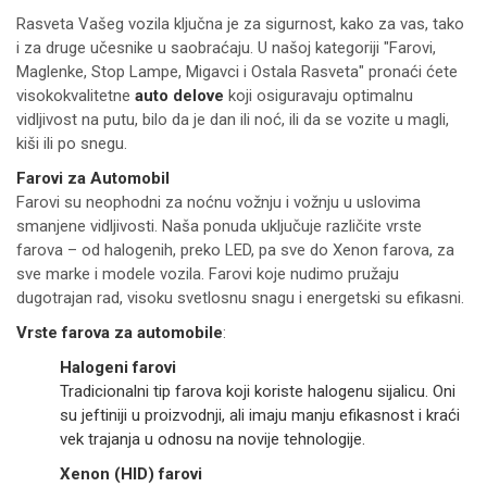
Rasveta Vašeg vozila ključna je za sigurnost, kako za vas, tako
i za druge učesnike u saobraćaju. U našoj kategoriji "Farovi,
Maglenke, Stop Lampe, Migavci i Ostala Rasveta" pronaći ćete
visokokvalitetne
auto delove
koji osiguravaju optimalnu
vidljivost na putu, bilo da je dan ili noć, ili da se vozite u magli,
kiši ili po snegu.
Farovi za Automobil
Farovi su neophodni za noćnu vožnju i vožnju u uslovima
smanjene vidljivosti. Naša ponuda uključuje različite vrste
farova – od halogenih, preko LED, pa sve do Xenon farova, za
sve marke i modele vozila. Farovi koje nudimo pružaju
dugotrajan rad, visoku svetlosnu snagu i energetski su efikasni.
Vrste farova za automobile
:
Halogeni farovi
Tradicionalni tip farova koji koriste halogenu sijalicu. Oni
su jeftiniji u proizvodnji, ali imaju manju efikasnost i kraći
vek trajanja u odnosu na novije tehnologije.
Xenon (HID) farovi