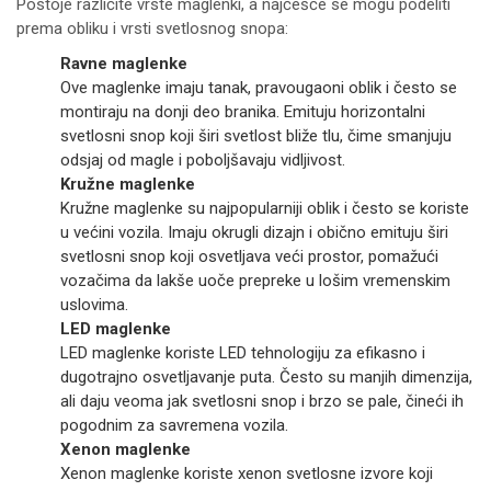
Postoje različite vrste maglenki, a najčešće se mogu podeliti
prema obliku i vrsti svetlosnog snopa:
Ravne maglenke
Ove maglenke imaju tanak, pravougaoni oblik i često se
montiraju na donji deo branika. Emituju horizontalni
svetlosni snop koji širi svetlost bliže tlu, čime smanjuju
odsjaj od magle i poboljšavaju vidljivost.
Kružne maglenke
Kružne maglenke su najpopularniji oblik i često se koriste
u većini vozila. Imaju okrugli dizajn i obično emituju širi
svetlosni snop koji osvetljava veći prostor, pomažući
vozačima da lakše uoče prepreke u lošim vremenskim
uslovima.
LED maglenke
LED maglenke koriste LED tehnologiju za efikasno i
dugotrajno osvetljavanje puta. Često su manjih dimenzija,
ali daju veoma jak svetlosni snop i brzo se pale, čineći ih
pogodnim za savremena vozila.
Xenon maglenke
Xenon maglenke koriste xenon svetlosne izvore koji