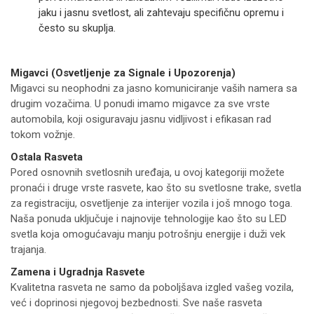
jaku i jasnu svetlost, ali zahtevaju specifičnu opremu i
često su skuplja.
Migavci (Osvetljenje za Signale i Upozorenja)
Migavci su neophodni za jasno komuniciranje vaših namera sa
drugim vozačima. U ponudi imamo migavce za sve vrste
automobila, koji osiguravaju jasnu vidljivost i efikasan rad
tokom vožnje.
Ostala Rasveta
Pored osnovnih svetlosnih uređaja, u ovoj kategoriji možete
pronaći i druge vrste rasvete, kao što su svetlosne trake, svetla
za registraciju, osvetljenje za interijer vozila i još mnogo toga.
Naša ponuda uključuje i najnovije tehnologije kao što su LED
svetla koja omogućavaju manju potrošnju energije i duži vek
trajanja.
Zamena i Ugradnja Rasvete
Kvalitetna rasveta ne samo da poboljšava izgled vašeg vozila,
već i doprinosi njegovoj bezbednosti. Sve naše rasveta