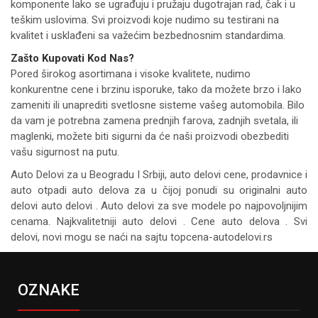
komponente lako se ugrađuju i pružaju dugotrajan rad, čak i u
teškim uslovima. Svi proizvodi koje nudimo su testirani na
kvalitet i usklađeni sa važećim bezbednosnim standardima.
Zašto Kupovati Kod Nas?
Pored širokog asortimana i visoke kvalitete, nudimo
konkurentne cene i brzinu isporuke, tako da možete brzo i lako
zameniti ili unaprediti svetlosne sisteme vašeg automobila. Bilo
da vam je potrebna zamena prednjih farova, zadnjih svetala, ili
maglenki, možete biti sigurni da će naši proizvodi obezbediti
vašu sigurnost na putu.
Auto Delovi za
u Beogradu I Srbiji, auto delovi cene, prodavnice i
auto otpadi auto delova za u čijoj ponudi su originalni auto
delovi auto delovi . Auto delovi za sve modele po najpovoljnijim
cenama. Najkvalitetniji auto delovi . Cene auto delova . Svi
delovi, novi mogu se naći na sajtu topcena-autodelovi.rs
OZNAKE