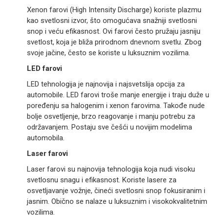
Xenon farovi (High Intensity Discharge) koriste plazmu
kao svetlosni izvor, što omogućava snažniji svetlosni
snop i veću efikasnost. Ovi farovi često pružaju jasniju
svetlost, koja je bliža prirodnom dnevnom svetlu. Zbog
svoje jačine, često se koriste u luksuznim vozilima.
LED farovi
LED tehnologija je najnovija i najsvetslija opcija za
automobile. LED farovi troše manje energije i traju duže u
poređenju sa halogenim i xenon farovima. Takođe nude
bolje osvetljenje, brzo reagovanje i manju potrebu za
održavanjem. Postaju sve češći u novijim modelima
automobila.
Laser farovi
Laser farovi su najnovija tehnologija koja nudi visoku
svetlosnu snagu i efikasnost. Koriste lasere za
osvetljavanje vožnje, čineći svetlosni snop fokusiranim i
jasnim. Obično se nalaze u luksuznim i visokokvalitetnim
vozilima.