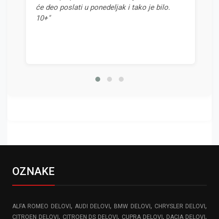
će deo poslati u ponedeljak i tako je bilo.
odnoso
10+"
OZNAKE
,
,
,
,
ALFA ROMEO DELOVI
AUDI DELOVI
BMW DELOVI
CHRYSLER DELOVI
,
,
,
,
CITROEN DELOVI
CITROEN DS DELOVI
CUPRA DELOVI
DACIA DELOVI