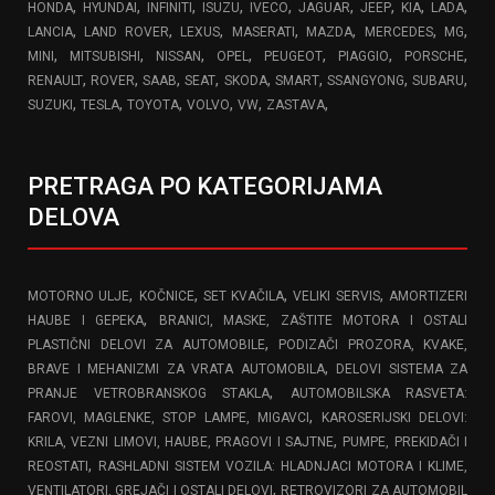
,
,
,
,
,
,
,
,
,
HONDA
HYUNDAI
INFINITI
ISUZU
IVECO
JAGUAR
JEEP
KIA
LADA
,
,
,
,
,
,
,
LANCIA
LAND ROVER
LEXUS
MASERATI
MAZDA
MERCEDES
MG
,
,
,
,
,
,
,
MINI
MITSUBISHI
NISSAN
OPEL
PEUGEOT
PIAGGIO
PORSCHE
,
,
,
,
,
,
,
,
RENAULT
ROVER
SAAB
SEAT
SKODA
SMART
SSANGYONG
SUBARU
,
,
,
,
,
,
SUZUKI
TESLA
TOYOTA
VOLVO
VW
ZASTAVA
PRETRAGA PO KATEGORIJAMA
DELOVA
,
,
,
,
MOTORNO ULJE
KOČNICE
SET KVAČILA
VELIKI SERVIS
AMORTIZERI
,
HAUBE I GEPEKA
BRANICI, MASKE, ZAŠTITE MOTORA I OSTALI
,
PLASTIČNI DELOVI ZA AUTOMOBILE
PODIZAČI PROZORA, KVAKE,
,
BRAVE I MEHANIZMI ZA VRATA AUTOMOBILA
DELOVI SISTEMA ZA
,
PRANJE VETROBRANSKOG STAKLA
AUTOMOBILSKA RASVETA:
,
FAROVI, MAGLENKE, STOP LAMPE, MIGAVCI
KAROSERIJSKI DELOVI:
,
KRILA, VEZNI LIMOVI, HAUBE, PRAGOVI I SAJTNE
PUMPE, PREKIDAČI I
,
REOSTATI
RASHLADNI SISTEM VOZILA: HLADNJACI MOTORA I KLIME,
,
VENTILATORI, GREJAČI I OSTALI DELOVI
RETROVIZORI ZA AUTOMOBIL