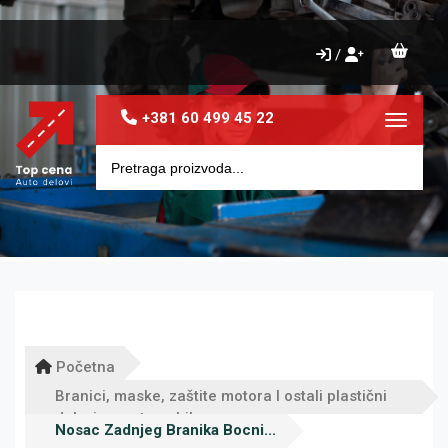
/
+381 60 499 45 22
Toggle 
Početna
Branici, maske, zaštite motora I ostali plastični
delovi za automobile
Nosac Zadnjeg Branika Bocni...