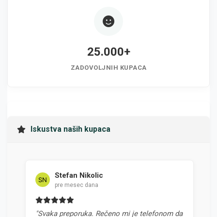
25.000+
ZADOVOLJNIH KUPACA
Iskustva naših kupaca
Stefan Nikolic
pre mesec dana
"Svaka preporuka. Rečeno mi je telefonom da
"Najbo