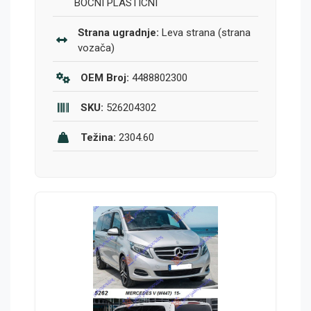
BOCNI PLASTICNI
Strana ugradnje:
Leva strana (strana
vozača)
OEM Broj:
4488802300
SKU:
526204302
Težina:
2304.60