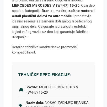
je projektovan da savršeno odgovara modelu
MERCEDES MERCEDES V (W447) 15-20
. Ovaj deo
spada u kategoriju
Branici, maske, zaštite motora I
ostali plastični delovi za automobile
i predstavlja
idealno rešenje za zamenu dotrajalog ili oštećenog
originalnog dela. Osigurajte ispravnost i estetski
izgled vašeg vozila uz deo koji garantuje fabričko
uklapanje.
Detaljne tehničke karakteristike proizvoda i
kompatibilnost.
TEHNIČKE SPECIFIKACIJE:
Vozilo:
MERCEDES MERCEDES V
(W447) 15-20
Naziv dela:
NOSAC ZADNJEG BRANIKA