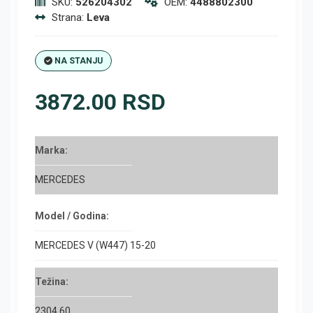
SKU:
526204302
OEM:
4488802300
Strana:
Leva
NA STANJU
3872.00 RSD
Marka:
MERCEDES
Model / Godina:
MERCEDES V (W447) 15-20
Težina:
2304.60