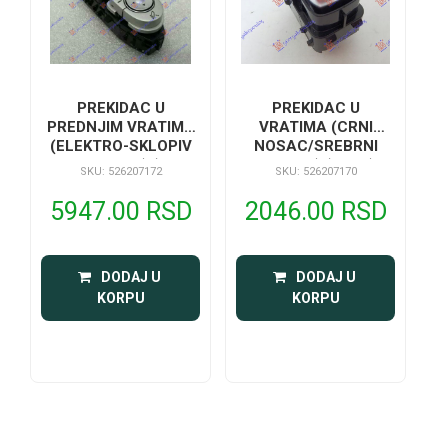
PREKIDAC U
PREKIDAC U
PREDNJIM VRATIMA
VRATIMA (CRNI
(ELEKTRO-SKLOPIV
NOSAC/SREBRNI
RETROVIZOR) (CRNI
TASTER) (4 PIN)
SKU: 526207172
SKU: 526207170
NOSAC) (2 TASTERA)
(3 PIN)
5947.00 RSD
2046.00 RSD
 DODAJ U 
 DODAJ U 
KORPU
KORPU