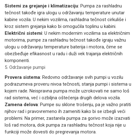
Sistemi za grejanje i klimatizaciju
: Pumpa za rashladnu
tečnost takođe igra ulogu u održavanju temperature unutar
kabine vozila. U nekim vozilima, rashladna tečnost cirkuliše i
kroz sistem grejanja kako bi omogućila toplinu u kabini.
Električni sistemi
: U nekim modernim vozilima sa električnim
motorima, pumpe za rashladnu tečnost takođe igraju važnu
ulogu u održavanju temperature baterija i motora, čime se
obezbeđuje efikasnost u radu i duži vek trajanja električnih
komponenti.
5. Održavanje pumpi
Provera sistema
: Redovno održavanje svih pumpi u vozilu
podrazumeva proveru nivoa tečnosti, stanja pumpi i sistema u
kojem rade. Neispravna pumpa može uzrokovati ne samo loš
rad sistema, već i ozbiljna oštećenja drugih delova vozila.
Zamena delova
: Pumpe su sklone trošenju, pa je važno pratiti
njihov rad i pravovremeno ih zameniti kako bi se izbegli veći
problemi. Na primer, zastarela pumpa za gorivo može izazvati
loš rad motora, dok pumpa za rashladnu tečnost koja nije u
funkciji može dovesti do pregrevanja motora.