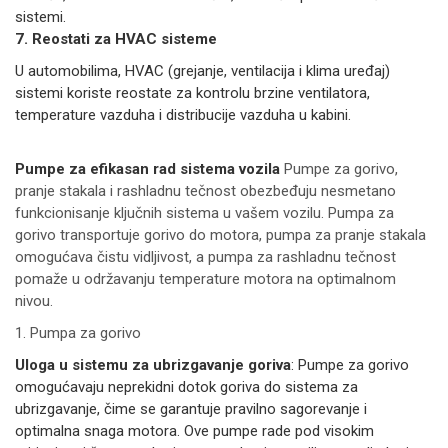
sistemi.
7. Reostati za HVAC sisteme
U automobilima, HVAC (grejanje, ventilacija i klima uređaj)
sistemi koriste reostate za kontrolu brzine ventilatora,
temperature vazduha i distribucije vazduha u kabini.
Pumpe za efikasan rad sistema vozila
Pumpe za gorivo,
pranje stakala i rashladnu tečnost obezbeđuju nesmetano
funkcionisanje ključnih sistema u vašem vozilu. Pumpa za
gorivo transportuje gorivo do motora, pumpa za pranje stakala
omogućava čistu vidljivost, a pumpa za rashladnu tečnost
pomaže u održavanju temperature motora na optimalnom
nivou.
1. Pumpa za gorivo
Uloga u sistemu za ubrizgavanje goriva
: Pumpe za gorivo
omogućavaju neprekidni dotok goriva do sistema za
ubrizgavanje, čime se garantuje pravilno sagorevanje i
optimalna snaga motora. Ove pumpe rade pod visokim