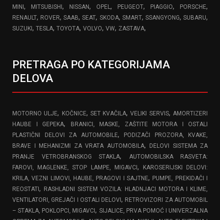
,
,
,
,
,
,
,
MINI
MITSUBISHI
NISSAN
OPEL
PEUGEOT
PIAGGIO
PORSCHE
,
,
,
,
,
,
,
,
RENAULT
ROVER
SAAB
SEAT
SKODA
SMART
SSANGYONG
SUBARU
,
,
,
,
,
,
SUZUKI
TESLA
TOYOTA
VOLVO
VW
ZASTAVA
PRETRAGA PO KATEGORIJAMA
DELOVA
,
,
,
,
MOTORNO ULJE
KOČNICE
SET KVAČILA
VELIKI SERVIS
AMORTIZERI
,
HAUBE I GEPEKA
BRANICI, MASKE, ZAŠTITE MOTORA I OSTALI
,
PLASTIČNI DELOVI ZA AUTOMOBILE
PODIZAČI PROZORA, KVAKE,
,
BRAVE I MEHANIZMI ZA VRATA AUTOMOBILA
DELOVI SISTEMA ZA
,
PRANJE VETROBRANSKOG STAKLA
AUTOMOBILSKA RASVETA:
,
FAROVI, MAGLENKE, STOP LAMPE, MIGAVCI
KAROSERIJSKI DELOVI:
,
KRILA, VEZNI LIMOVI, HAUBE, PRAGOVI I SAJTNE
PUMPE, PREKIDAČI I
,
REOSTATI
RASHLADNI SISTEM VOZILA: HLADNJACI MOTORA I KLIME,
,
VENTILATORI, GREJAČI I OSTALI DELOVI
RETROVIZORI ZA AUTOMOBIL
,
– STAKLA, POKLOPCI, MIGAVCI
SIJALICE, PRVA POMOĆ I UNIVERZALNA