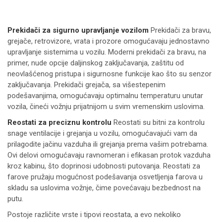
Prekidači za sigurno upravljanje vozilom
Prekidači za bravu,
grejače, retrovizore, vrata i prozore omogućavaju jednostavno
upravljanje sistemima u vozilu. Moderni prekidači za bravu, na
primer, nude opcije daljinskog zaključavanja, zaštitu od
neovlašćenog pristupa i sigurnosne funkcije kao što su senzor
zaključavanja. Prekidači grejača, sa višestepenim
podešavanjima, omogućavaju optimalnu temperaturu unutar
vozila, čineći vožnju prijatnijom u svim vremenskim uslovima.
Reostati za preciznu kontrolu
Reostati su bitni za kontrolu
snage ventilacije i grejanja u vozilu, omogućavajući vam da
prilagodite jačinu vazduha ili grejanja prema vašim potrebama.
Ovi delovi omogućavaju ravnomeran i efikasan protok vazduha
kroz kabinu, što doprinosi udobnosti putovanja. Reostati za
farove pružaju mogućnost podešavanja osvetljenja farova u
skladu sa uslovima vožnje, čime povećavaju bezbednost na
putu.
Postoje različite vrste i tipovi reostata, a evo nekoliko