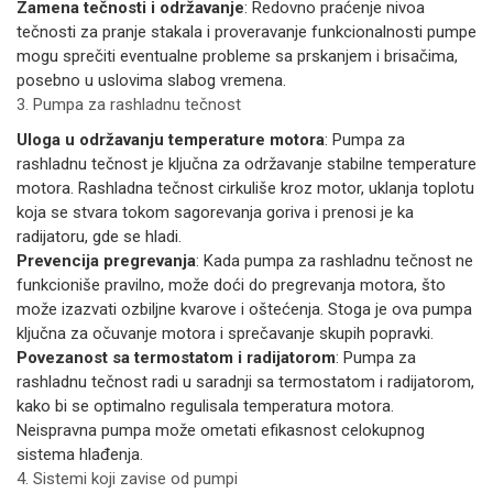
Zamena tečnosti i održavanje
: Redovno praćenje nivoa
tečnosti za pranje stakala i proveravanje funkcionalnosti pumpe
mogu sprečiti eventualne probleme sa prskanjem i brisačima,
posebno u uslovima slabog vremena.
3. Pumpa za rashladnu tečnost
Uloga u održavanju temperature motora
: Pumpa za
rashladnu tečnost je ključna za održavanje stabilne temperature
motora. Rashladna tečnost cirkuliše kroz motor, uklanja toplotu
koja se stvara tokom sagorevanja goriva i prenosi je ka
radijatoru, gde se hladi.
Prevencija pregrevanja
: Kada pumpa za rashladnu tečnost ne
funkcioniše pravilno, može doći do pregrevanja motora, što
može izazvati ozbiljne kvarove i oštećenja. Stoga je ova pumpa
ključna za očuvanje motora i sprečavanje skupih popravki.
Povezanost sa termostatom i radijatorom
: Pumpa za
rashladnu tečnost radi u saradnji sa termostatom i radijatorom,
kako bi se optimalno regulisala temperatura motora.
Neispravna pumpa može ometati efikasnost celokupnog
sistema hlađenja.
4. Sistemi koji zavise od pumpi