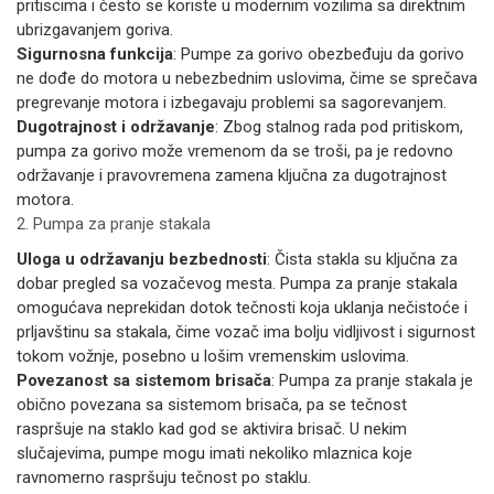
pritiscima i često se koriste u modernim vozilima sa direktnim
ubrizgavanjem goriva.
Sigurnosna funkcija
: Pumpe za gorivo obezbeđuju da gorivo
ne dođe do motora u nebezbednim uslovima, čime se sprečava
pregrevanje motora i izbegavaju problemi sa sagorevanjem.
Dugotrajnost i održavanje
: Zbog stalnog rada pod pritiskom,
pumpa za gorivo može vremenom da se troši, pa je redovno
održavanje i pravovremena zamena ključna za dugotrajnost
motora.
2. Pumpa za pranje stakala
Uloga u održavanju bezbednosti
: Čista stakla su ključna za
dobar pregled sa vozačevog mesta. Pumpa za pranje stakala
omogućava neprekidan dotok tečnosti koja uklanja nečistoće i
prljavštinu sa stakala, čime vozač ima bolju vidljivost i sigurnost
tokom vožnje, posebno u lošim vremenskim uslovima.
Povezanost sa sistemom brisača
: Pumpa za pranje stakala je
obično povezana sa sistemom brisača, pa se tečnost
raspršuje na staklo kad god se aktivira brisač. U nekim
slučajevima, pumpe mogu imati nekoliko mlaznica koje
ravnomerno raspršuju tečnost po staklu.