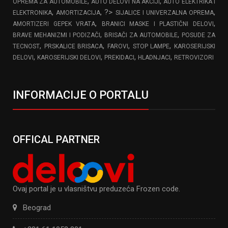
,
,
OPREMA ZA AUTOMOBILE
AUTO DELOVI NA AKCIJI
AUTO ELEKTRIKA I
,
, ?>
,
ELEKTRONIKA
AMORTIZACIJA
SIJALICE I UNIVERZALNA OPREMA
,
,
AMORTIZERI GEPEK VRATA
BRANICI MASKE I PLASTIČNI DELOVI
,
,
BRAVE MEHANIZMI I PODIZAČI
BRISAČI ZA AUTOMOBILE
POSUDE ZA
,
,
,
,
TECNOST
PRSKALICE BRISACA
FAROVI
STOP LAMPE
KAROSERIJSKI
,
,
,
,
DELOVI
KAROSERIJSKI DELOVI
PREKIDACI
HLADNJACI
RETROVIZORI
INFORMACIJE O PORTALU
OFFICAL PARTNER
Ovaj portal je u vlasništvu preduzeća Frozen code.
Beograd