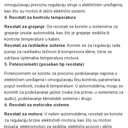
omogućavaju preciznu regulaciju struje u električnim uređajima,
kao što su motori ili slični električni sistemi.
4. Reostati za kontrolu temperature
Reostati za grejanje
: Ovi reostati se koriste u sistemima za
grejanje unutar automobila, kao što je grejanje sedišta ili
kontrola temperature u kabini.
Reostati za rashladne sisteme
: Koriste se za regulaciju rada
pumpi za rashladnu tečnost ili kompresora klime, čime se
održava optimalna temperatura motora.
5. Potenciometri (poseban tip reostata)
Potenciometri se koriste za precizno podešavanje napona u
električnim uređajima i omogućavaju finu kontrolu parametara
poput svetlosti, zvuka ili temperature. U automobilima, mogu se
koristiti za podešavanje jačine zvuka (na primer, u sistemima za
audio), podešavanje klimatskih sistema i drugo.
6. Reostati za motorske sisteme
Reostati za motore
: U nekim automobilima, reostati se koriste
za regulaciju brzine električnih motora, kao što su motori
brisača, elektromotori za sedišta, električni prozori i slični