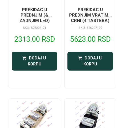
PREKIDAC U
PREKIDAC U
PREDNJIM (&
PREDNJIM VRATIMA
ZADNJIM L=D)
CRNI (4 TASTERA)
VRATIMA (CRNI
(ELEKTRO-SKLOPIV
SKU: 526207171
SKU: 526207179
NOSAC/SREBRNI
RETROVIZOR) (3 PIN)
TASTER) (CRVENO
2313.00 RSD
5623.00 RSD
SVETLO) (4 PIN)
 DODAJ U 
 DODAJ U 
KORPU
KORPU