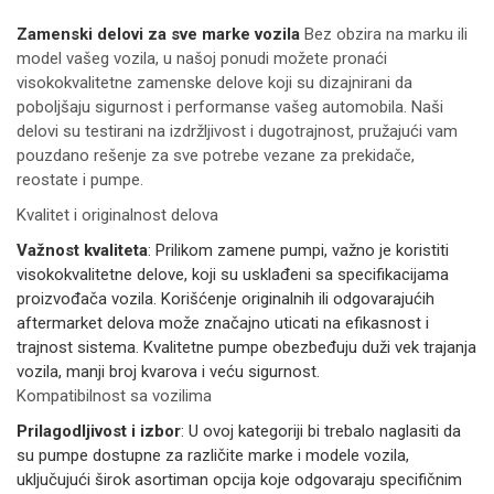
Zamenski delovi za sve marke vozila
Bez obzira na marku ili
model vašeg vozila, u našoj ponudi možete pronaći
visokokvalitetne zamenske delove koji su dizajnirani da
poboljšaju sigurnost i performanse vašeg automobila. Naši
delovi su testirani na izdržljivost i dugotrajnost, pružajući vam
pouzdano rešenje za sve potrebe vezane za prekidače,
reostate i pumpe.
Kvalitet i originalnost delova
Važnost kvaliteta
: Prilikom zamene pumpi, važno je koristiti
visokokvalitetne delove, koji su usklađeni sa specifikacijama
proizvođača vozila. Korišćenje originalnih ili odgovarajućih
aftermarket delova može značajno uticati na efikasnost i
trajnost sistema. Kvalitetne pumpe obezbeđuju duži vek trajanja
vozila, manji broj kvarova i veću sigurnost.
Kompatibilnost sa vozilima
Prilagodljivost i izbor
: U ovoj kategoriji bi trebalo naglasiti da
su pumpe dostupne za različite marke i modele vozila,
uključujući širok asortiman opcija koje odgovaraju specifičnim