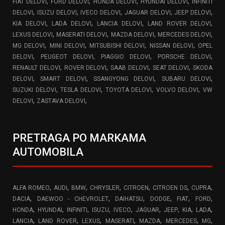
,
,
,
,
FIAT DELOVI
FORD DELOVI
HONDA DELOVI
HYUNDAI DELOVI
INFINITI
,
,
,
,
,
DELOVI
ISUZU DELOVI
IVECO DELOVI
JAGUAR DELOVI
JEEP DELOVI
,
,
,
,
KIA DELOVI
LADA DELOVI
LANCIA DELOVI
LAND ROVER DELOVI
,
,
,
,
LEXUS DELOVI
MASERATI DELOVI
MAZDA DELOVI
MERCEDES DELOVI
,
,
,
,
MG DELOVI
MINI DELOVI
MITSUBISHI DELOVI
NISSAN DELOVI
OPEL
,
,
,
,
DELOVI
PEUGEOT DELOVI
PIAGGIO DELOVI
PORSCHE DELOVI
,
,
,
,
RENAULT DELOVI
ROVER DELOVI
SAAB DELOVI
SEAT DELOVI
SKODA
,
,
,
,
DELOVI
SMART DELOVI
SSANGYONG DELOVI
SUBARU DELOVI
,
,
,
,
SUZUKI DELOVI
TESLA DELOVI
TOYOTA DELOVI
VOLVO DELOVI
VW
,
,
DELOVI
ZASTAVA DELOVI
PRETRAGA PO MARKAMA
AUTOMOBILA
,
,
,
,
,
,
,
ALFA ROMEO
AUDI
BMW
CHRYSLER
CITROEN
CITROEN DS
CUPRA
,
,
,
,
,
,
DACIA
DAEWOO - CHEVROLET
DAIHATSU
DODGE
FIAT
FORD
,
,
,
,
,
,
,
,
,
HONDA
HYUNDAI
INFINITI
ISUZU
IVECO
JAGUAR
JEEP
KIA
LADA
,
,
,
,
,
,
,
LANCIA
LAND ROVER
LEXUS
MASERATI
MAZDA
MERCEDES
MG