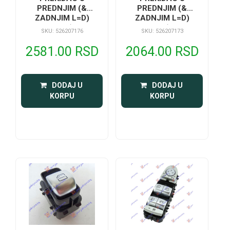
PREDNJIM (&
PREDNJIM (&
ZADNJIM L=D)
ZADNJIM L=D)
VRATIMA (KREM
VRATIMA (BRAON
SKU: 526207176
SKU: 526207173
NOSAC/SREBRNI
NOSAC/SREBRNI
TASTER) (CRVENO
TASTER) (CRVENO
2581.00 RSD
2064.00 RSD
SVETLO) (4 PIN)
SVETLO) (4 PIN)
 DODAJ U 
 DODAJ U 
KORPU
KORPU