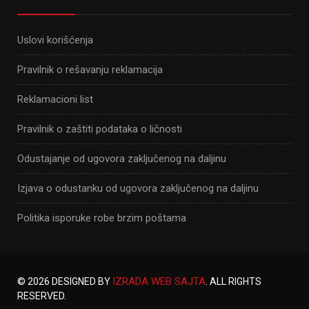
Uslovi korišćenja
Pravilnik o rešavanju reklamacija
Reklamacioni list
Pravilnik o zaštiti podataka o ličnosti
Odustajanje od ugovora zaključenog na daljinu
Izjava o odustanku od ugovora zaključenog na daljinu
Politika isporuke robe brzim poštama
IZRADA WEB SAJTA
© 2026 DESIGNED BY
. ALL RIGHTS
RESERVED.