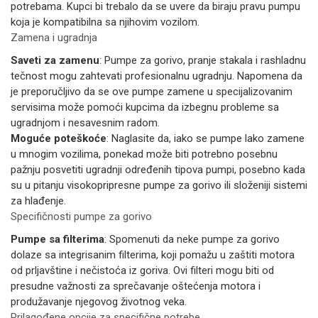
potrebama. Kupci bi trebalo da se uvere da biraju pravu pumpu
koja je kompatibilna sa njihovim vozilom.
Zamena i ugradnja
Saveti za zamenu
: Pumpe za gorivo, pranje stakala i rashladnu
tečnost mogu zahtevati profesionalnu ugradnju. Napomena da
je preporučljivo da se ove pumpe zamene u specijalizovanim
servisima može pomoći kupcima da izbegnu probleme sa
ugradnjom i nesavesnim radom.
Moguće poteškoće
: Naglasite da, iako se pumpe lako zamene
u mnogim vozilima, ponekad može biti potrebno posebnu
pažnju posvetiti ugradnji određenih tipova pumpi, posebno kada
su u pitanju visokopripresne pumpe za gorivo ili složeniji sistemi
za hlađenje.
Specifičnosti pumpe za gorivo
Pumpe sa filterima
: Spomenuti da neke pumpe za gorivo
dolaze sa integrisanim filterima, koji pomažu u zaštiti motora
od prljavštine i nečistoća iz goriva. Ovi filteri mogu biti od
presudne važnosti za sprečavanje oštećenja motora i
produžavanje njegovog životnog veka.
Prilagođene opcije za specifične potrebe