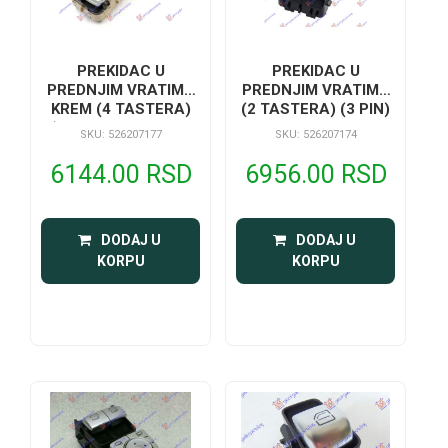
PREKIDAC U
PREKIDAC U
PREDNJIM VRATIMA
PREDNJIM VRATIMA
KREM (4 TASTERA)
(2 TASTERA) (3 PIN)
(ELEKTRO-SKLOPIV
SKU: 526207177
SKU: 526207174
RETROVIZOR) (3 PIN)
6144.00 RSD
6956.00 RSD
 DODAJ U 
 DODAJ U 
KORPU
KORPU