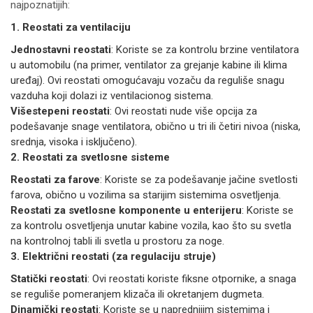
najpoznatijih:
1. Reostati za ventilaciju
Jednostavni reostati
: Koriste se za kontrolu brzine ventilatora
u automobilu (na primer, ventilator za grejanje kabine ili klima
uređaj). Ovi reostati omogućavaju vozaču da reguliše snagu
vazduha koji dolazi iz ventilacionog sistema.
Višestepeni reostati
: Ovi reostati nude više opcija za
podešavanje snage ventilatora, obično u tri ili četiri nivoa (niska,
srednja, visoka i isključeno).
2. Reostati za svetlosne sisteme
Reostati za farove
: Koriste se za podešavanje jačine svetlosti
farova, obično u vozilima sa starijim sistemima osvetljenja.
Reostati za svetlosne komponente u enterijeru
: Koriste se
za kontrolu osvetljenja unutar kabine vozila, kao što su svetla
na kontrolnoj tabli ili svetla u prostoru za noge.
3. Električni reostati (za regulaciju struje)
Statički reostati
: Ovi reostati koriste fiksne otpornike, a snaga
se reguliše pomeranjem klizača ili okretanjem dugmeta.
Dinamički reostati
: Koriste se u naprednijim sistemima i