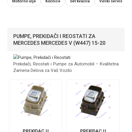
Motorno ulje
Kočnice
Set kvačila
Veliki servis
PUMPE, PREKIDAČI I REOSTATI ZA
MERCEDES MERCEDES V (W447) 15-20
Prekidači, Reostati i Pumpe za Automobil – Kvalitetna
Zamena Delova za Vaš Vozilo
PREKIDAC U
PREKIDAC U