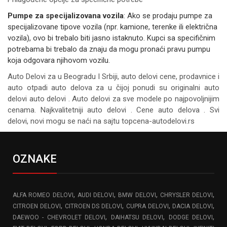
Pumpe za specijalizovana vozila
: Ako se prodaju pumpe za
specijalizovane tipove vozila (npr. kamione, terenke ili električna
vozila), ovo bi trebalo biti jasno istaknuto. Kupci sa specifičnim
potrebama bi trebalo da znaju da mogu pronaći pravu pumpu
koja odgovara njihovom vozilu.
Auto Delovi za
u Beogradu I Srbiji, auto delovi cene, prodavnice i
auto otpadi auto delova za u čijoj ponudi su originalni auto
delovi auto delovi . Auto delovi za sve modele po najpovoljnijim
cenama. Najkvalitetniji auto delovi . Cene auto delova . Svi
delovi, novi mogu se naći na sajtu topcena-autodelovi.rs
OZNAKE
,
,
,
,
ALFA ROMEO DELOVI
AUDI DELOVI
BMW DELOVI
CHRYSLER DELOVI
,
,
,
,
CITROEN DELOVI
CITROEN DS DELOVI
CUPRA DELOVI
DACIA DELOVI
,
,
,
DAEWOO - CHEVROLET DELOVI
DAIHATSU DELOVI
DODGE DELOVI