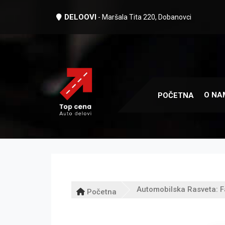
DELOOVI
- Maršala Tita 220, Dobanovci
O NA
POČETNA
Automobilska Rasveta: F
Početna