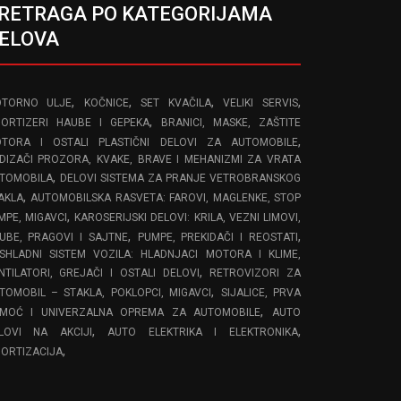
RETRAGA PO KATEGORIJAMA
ELOVA
,
,
,
,
TORNO ULJE
KOČNICE
SET KVAČILA
VELIKI SERVIS
,
ORTIZERI HAUBE I GEPEKA
BRANICI, MASKE, ZAŠTITE
,
TORA I OSTALI PLASTIČNI DELOVI ZA AUTOMOBILE
DIZAČI PROZORA, KVAKE, BRAVE I MEHANIZMI ZA VRATA
,
TOMOBILA
DELOVI SISTEMA ZA PRANJE VETROBRANSKOG
,
AKLA
AUTOMOBILSKA RASVETA: FAROVI, MAGLENKE, STOP
,
MPE, MIGAVCI
KAROSERIJSKI DELOVI: KRILA, VEZNI LIMOVI,
,
,
UBE, PRAGOVI I SAJTNE
PUMPE, PREKIDAČI I REOSTATI
SHLADNI SISTEM VOZILA: HLADNJACI MOTORA I KLIME,
,
NTILATORI, GREJAČI I OSTALI DELOVI
RETROVIZORI ZA
,
TOMOBIL – STAKLA, POKLOPCI, MIGAVCI
SIJALICE, PRVA
,
MOĆ I UNIVERZALNA OPREMA ZA AUTOMOBILE
AUTO
,
,
LOVI NA AKCIJI
AUTO ELEKTRIKA I ELEKTRONIKA
,
ORTIZACIJA