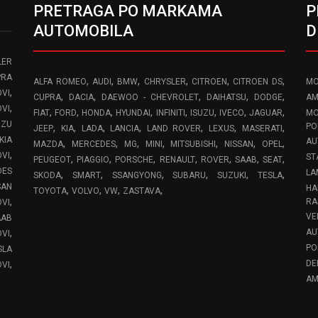
PRETRAGA PO MARKAMA
P
AUTOMOBILA
D
LER
PRA
,
,
,
,
,
,
ALFA ROMEO
AUDI
BMW
CHRYSLER
CITROEN
CITROEN DS
MO
,
VI
,
,
,
,
,
CUPRA
DACIA
DAEWOO - CHEVROLET
DAIHATSU
DODGE
AM
,
OVI
,
,
,
,
,
,
,
,
FIAT
FORD
HONDA
HYUNDAI
INFINITI
ISUZU
IVECO
JAGUAR
MO
UZU
,
,
,
,
,
,
,
PO
JEEP
KIA
LADA
LANCIA
LAND ROVER
LEXUS
MASERATI
KIA
AU
,
,
,
,
,
,
,
MAZDA
MERCEDES
MG
MINI
MITSUBISHI
NISSAN
OPEL
,
OVI
ST
,
,
,
,
,
,
,
PEUGEOT
PIAGGIO
PORSCHE
RENAULT
ROVER
SAAB
SEAT
DES
LA
,
,
,
,
,
,
SKODA
SMART
SSANGYONG
SUBARU
SUZUKI
TESLA
SAN
HA
,
,
,
,
TOYOTA
VOLVO
VW
ZASTAVA
,
RA
OVI
VE
AAB
,
AU
VI
PO
SLA
,
DE
VI
AM