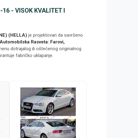
16 - VISOK KVALITET I
NE) (HELLA)
je projektovan da savršeno
Automobilska Rasveta: Farovi,
menu dotrajalog ili oštećenog originalnog
arantuje fabričko uklapanje.