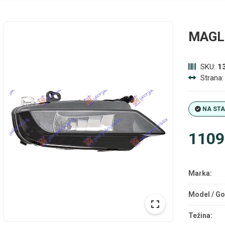
MAGL
SKU:
1
Strana
NA ST
1109
Marka:
Model / Go
Težina: