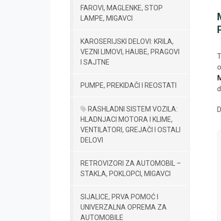
FAROVI, MAGLENKE, STOP
LAMPE, MIGAVCI
KAROSERIJSKI DELOVI: KRILA,
VEZNI LIMOVI, HAUBE, PRAGOVI
T
I SAJTNE
o
M
PUMPE, PREKIDAČI I REOSTATI
d
D
RASHLADNI SISTEM VOZILA:
HLADNJACI MOTORA I KLIME,
VENTILATORI, GREJAČI I OSTALI
DELOVI
RETROVIZORI ZA AUTOMOBIL –
STAKLA, POKLOPCI, MIGAVCI
SIJALICE, PRVA POMOĆ I
UNIVERZALNA OPREMA ZA
AUTOMOBILE