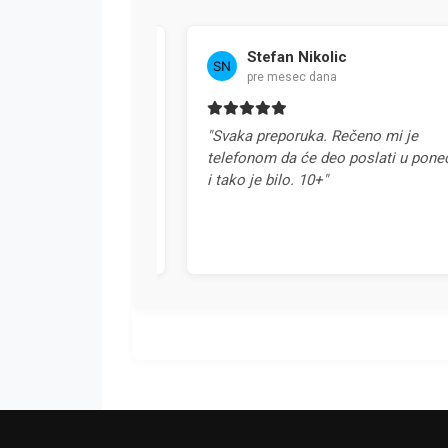
Stefan Nikolic
pre mesec dana
a u Srbiji. Svaka
"Svaka preporuka. Rečeno mi je
telefonom da će deo poslati u ponedel
i tako je bilo. 10+"