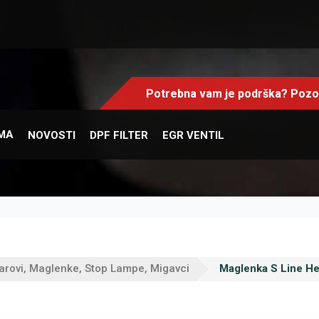
Potrebna vam je podrška? Pozov
MA
NOVOSTI
DPF FILTER
EGR VENTIL
arovi, Maglenke, Stop Lampe, Migavci
Maglenka S Line He