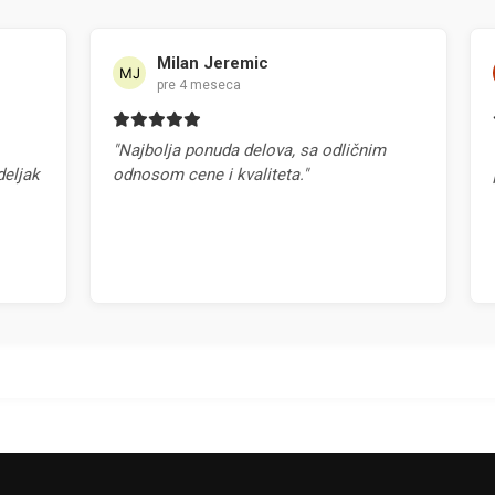
Milan Jeremic
pre 4 meseca
"Najbolja ponuda delova, sa odličnim
"Na
jak
odnosom cene i kvaliteta."
pr