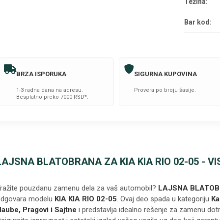
Težina:
Bar kod:
BRZA ISPORUKA
SIGURNA KUPOVINA
1-3 radna dana na adresu.
Provera po broju šasije.
Besplatno preko 7000 RSD*.
LAJSNA BLATOBRANA ZA KIA KIA RIO 02-05 - V
ražite pouzdanu zamenu dela za vaš automobil?
LAJSNA BLATO
dgovara modelu
KIA KIA RIO 02-05
. Ovaj deo spada u kategoriju
Ka
aube, Pragovi i Sajtne
i predstavlja idealno rešenje za zamenu dotra