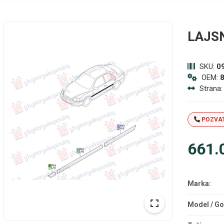
LAJS
SKU:
0
OEM:
Strana
POZVAT
661.
Marka:
Model / Go