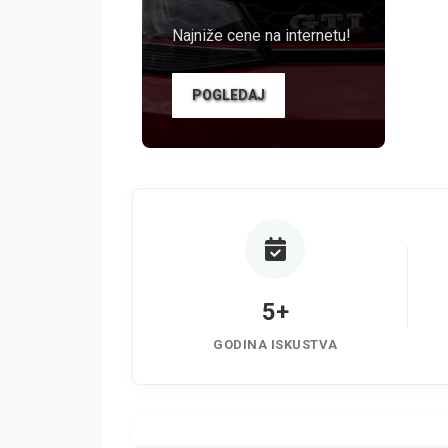
Najniže cene na internetu!
POGLEDAJ
5+
GODINA ISKUSTVA