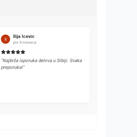
Ilija Icevic
Stefan Niko
pre 4 meseca
pre mesec dan
jbrža isporuka delova u Srbiji. Svaka
"Svaka preporuka.
eporuka!"
telefonom da će de
i tako je bilo. 10+"