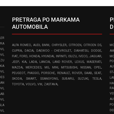
PRETRAGA PO MARKAMA
P
AUTOMOBILA
D
LER
PRA
,
,
,
,
,
,
ALFA ROMEO
AUDI
BMW
CHRYSLER
CITROEN
CITROEN DS
MO
,
VI
,
,
,
,
,
CUPRA
DACIA
DAEWOO - CHEVROLET
DAIHATSU
DODGE
AM
,
OVI
,
,
,
,
,
,
,
,
FIAT
FORD
HONDA
HYUNDAI
INFINITI
ISUZU
IVECO
JAGUAR
MO
UZU
,
,
,
,
,
,
,
PO
JEEP
KIA
LADA
LANCIA
LAND ROVER
LEXUS
MASERATI
KIA
AU
,
,
,
,
,
,
,
MAZDA
MERCEDES
MG
MINI
MITSUBISHI
NISSAN
OPEL
,
OVI
ST
,
,
,
,
,
,
,
PEUGEOT
PIAGGIO
PORSCHE
RENAULT
ROVER
SAAB
SEAT
DES
LA
,
,
,
,
,
,
SKODA
SMART
SSANGYONG
SUBARU
SUZUKI
TESLA
SAN
HA
,
,
,
,
TOYOTA
VOLVO
VW
ZASTAVA
,
RA
OVI
VE
AAB
,
AU
VI
PO
SLA
,
DE
VI