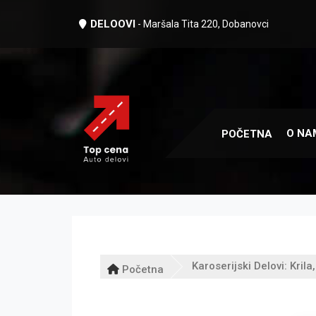
DELOOVI
- Maršala Tita 220, Dobanovci
O NA
POČETNA
Karoserijski Delovi: Krila
Početna