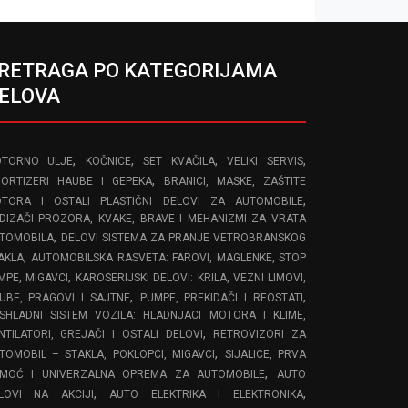
RETRAGA PO KATEGORIJAMA
ELOVA
,
,
,
,
TORNO ULJE
KOČNICE
SET KVAČILA
VELIKI SERVIS
,
ORTIZERI HAUBE I GEPEKA
BRANICI, MASKE, ZAŠTITE
,
TORA I OSTALI PLASTIČNI DELOVI ZA AUTOMOBILE
DIZAČI PROZORA, KVAKE, BRAVE I MEHANIZMI ZA VRATA
,
TOMOBILA
DELOVI SISTEMA ZA PRANJE VETROBRANSKOG
,
AKLA
AUTOMOBILSKA RASVETA: FAROVI, MAGLENKE, STOP
,
MPE, MIGAVCI
KAROSERIJSKI DELOVI: KRILA, VEZNI LIMOVI,
,
,
UBE, PRAGOVI I SAJTNE
PUMPE, PREKIDAČI I REOSTATI
SHLADNI SISTEM VOZILA: HLADNJACI MOTORA I KLIME,
,
NTILATORI, GREJAČI I OSTALI DELOVI
RETROVIZORI ZA
,
TOMOBIL – STAKLA, POKLOPCI, MIGAVCI
SIJALICE, PRVA
,
MOĆ I UNIVERZALNA OPREMA ZA AUTOMOBILE
AUTO
,
,
LOVI NA AKCIJI
AUTO ELEKTRIKA I ELEKTRONIKA