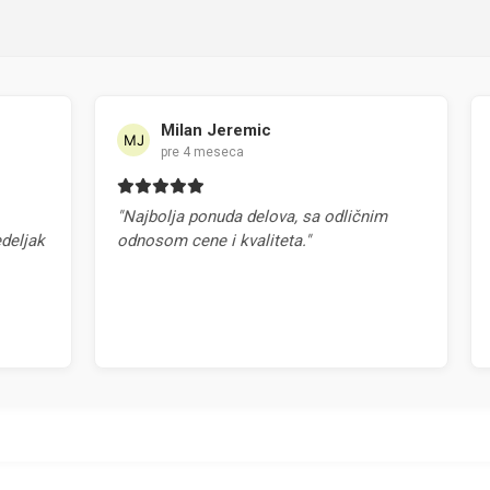
Milan Jeremic
pre 4 meseca
"Najbolja ponuda delova, sa odličnim
"Na
jak
odnosom cene i kvaliteta."
pr