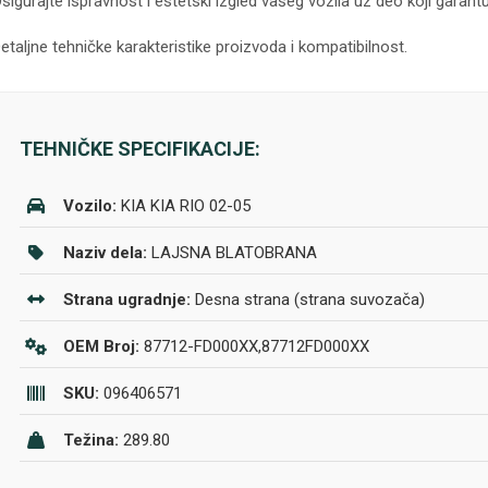
sigurajte ispravnost i estetski izgled vašeg vozila uz deo koji garantu
etaljne tehničke karakteristike proizvoda i kompatibilnost.
TEHNIČKE SPECIFIKACIJE:
Vozilo:
KIA KIA RIO 02-05
Naziv dela:
LAJSNA BLATOBRANA
Strana ugradnje:
Desna strana (strana suvozača)
OEM Broj:
87712-FD000XX,87712FD000XX
SKU:
096406571
Težina:
289.80