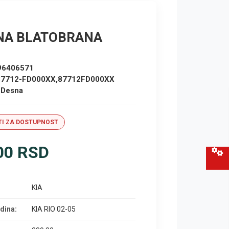
NA BLATOBRANA
96406571
87712-FD000XX,87712FD000XX
:
Desna
I ZA DOSTUPNOST
00 RSD
KIA
dina:
KIA RIO 02-05