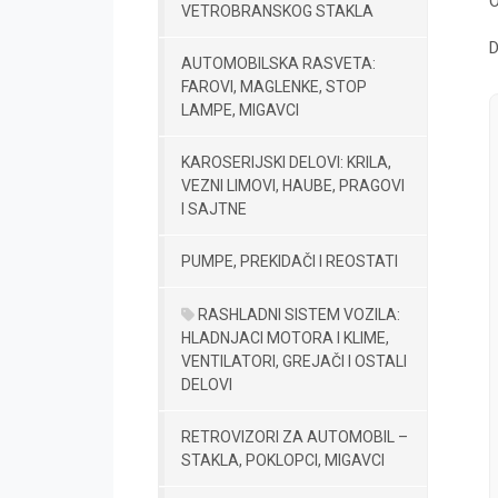
O
VETROBRANSKOG STAKLA
D
AUTOMOBILSKA RASVETA:
FAROVI, MAGLENKE, STOP
LAMPE, MIGAVCI
KAROSERIJSKI DELOVI: KRILA,
VEZNI LIMOVI, HAUBE, PRAGOVI
I SAJTNE
PUMPE, PREKIDAČI I REOSTATI
RASHLADNI SISTEM VOZILA:
HLADNJACI MOTORA I KLIME,
VENTILATORI, GREJAČI I OSTALI
DELOVI
RETROVIZORI ZA AUTOMOBIL –
STAKLA, POKLOPCI, MIGAVCI