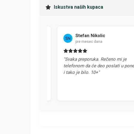
Iskustva naših kupaca
Stefan Nikolic
pre mesec dana
a u Srbiji. Svaka
"Svaka preporuka. Rečeno mi je
telefonom da će deo poslati u ponedel
i tako je bilo. 10+"