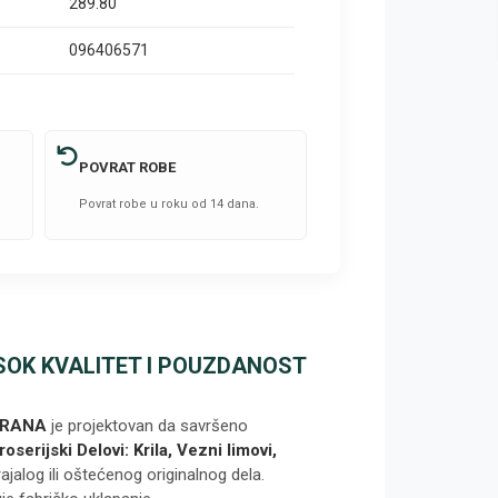
289.80
096406571
POVRAT ROBE
Povrat robe u roku od 14 dana.
ISOK KVALITET I POUZDANOST
BRANA
je projektovan da savršeno
roserijski Delovi: Krila, Vezni limovi,
jalog ili oštećenog originalnog dela.