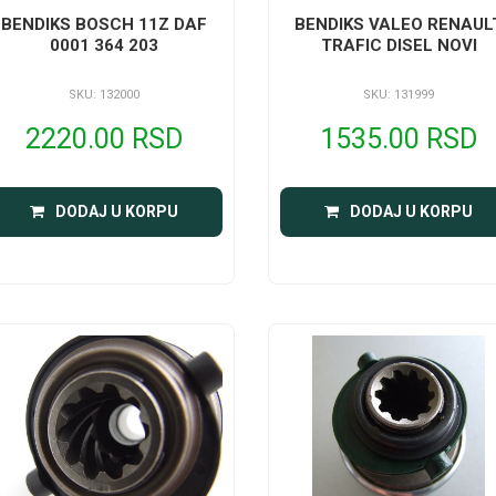
BENDIKS BOSCH 11Z DAF
BENDIKS VALEO RENAUL
0001 364 203
TRAFIC DISEL NOVI
SKU: 132000
SKU: 131999
2220.00 RSD
1535.00 RSD
DODAJ U KORPU
DODAJ U KORPU