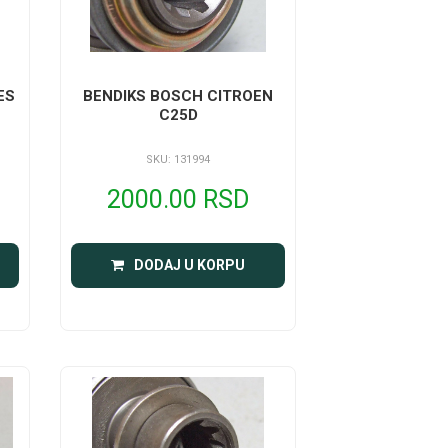
ES
BENDIKS BOSCH CITROEN
C25D
SKU: 131994
2000.00 RSD
DODAJ U KORPU