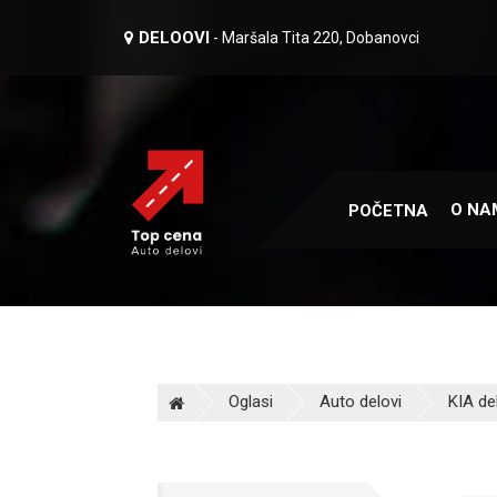
DELOOVI
- Maršala Tita 220, Dobanovci
O NA
POČETNA
Oglasi
Auto delovi
KIA de