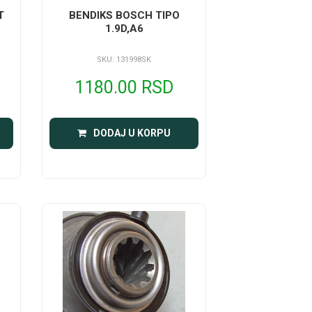
T
BENDIKS BOSCH TIPO
1.9D,A6
SKU: 131998SK
1180.00 RSD
DODAJ U KORPU