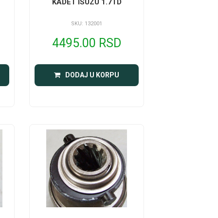
KADET ISUZU 1.7TD
SKU: 132001
4495.00 RSD
DODAJ U KORPU