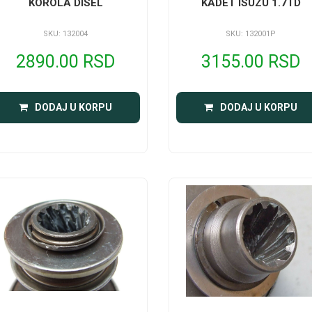
KOROLA DISEL
KADET ISUZU 1.7TD
SKU: 132004
SKU: 132001P
2890.00 RSD
3155.00 RSD
DODAJ U KORPU
DODAJ U KORPU