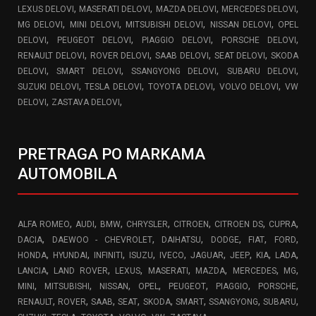
,
,
,
,
LEXUS DELOVI
MASERATI DELOVI
MAZDA DELOVI
MERCEDES DELOVI
,
,
,
,
MG DELOVI
MINI DELOVI
MITSUBISHI DELOVI
NISSAN DELOVI
OPEL
,
,
,
,
DELOVI
PEUGEOT DELOVI
PIAGGIO DELOVI
PORSCHE DELOVI
,
,
,
,
RENAULT DELOVI
ROVER DELOVI
SAAB DELOVI
SEAT DELOVI
SKODA
,
,
,
,
DELOVI
SMART DELOVI
SSANGYONG DELOVI
SUBARU DELOVI
,
,
,
,
SUZUKI DELOVI
TESLA DELOVI
TOYOTA DELOVI
VOLVO DELOVI
VW
,
,
DELOVI
ZASTAVA DELOVI
PRETRAGA PO MARKAMA
AUTOMOBILA
,
,
,
,
,
,
,
ALFA ROMEO
AUDI
BMW
CHRYSLER
CITROEN
CITROEN DS
CUPRA
,
,
,
,
,
,
DACIA
DAEWOO - CHEVROLET
DAIHATSU
DODGE
FIAT
FORD
,
,
,
,
,
,
,
,
,
HONDA
HYUNDAI
INFINITI
ISUZU
IVECO
JAGUAR
JEEP
KIA
LADA
,
,
,
,
,
,
,
LANCIA
LAND ROVER
LEXUS
MASERATI
MAZDA
MERCEDES
MG
,
,
,
,
,
,
,
MINI
MITSUBISHI
NISSAN
OPEL
PEUGEOT
PIAGGIO
PORSCHE
,
,
,
,
,
,
,
,
RENAULT
ROVER
SAAB
SEAT
SKODA
SMART
SSANGYONG
SUBARU