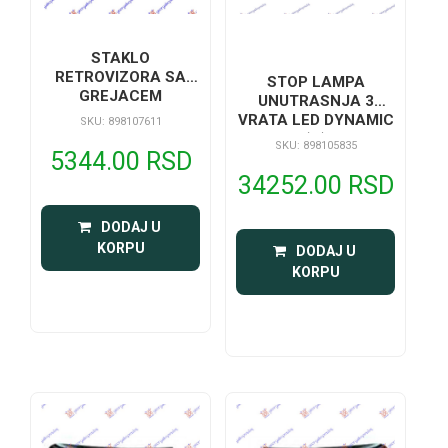
STAKLO
RETROVIZORA SA
STOP LAMPA
GREJACEM
UNUTRASNJA 3
VRATA LED DYNAMIC
SKU: 898107611
(O)
SKU: 898105835
5344.00 RSD
34252.00 RSD
 DODAJ U 
KORPU
 DODAJ U 
KORPU