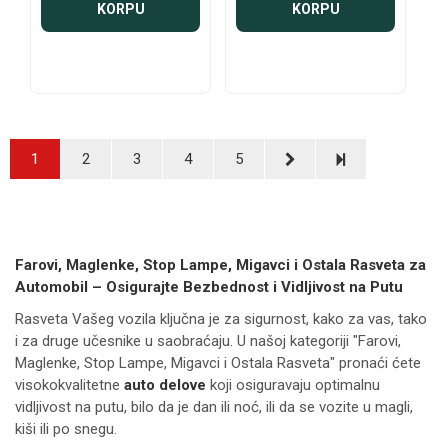
KORPU
KORPU
1
2
3
4
5
Farovi, Maglenke, Stop Lampe, Migavci i Ostala Rasveta za
Automobil – Osigurajte Bezbednost i Vidljivost na Putu
Rasveta Vašeg vozila ključna je za sigurnost, kako za vas, tako
i za druge učesnike u saobraćaju. U našoj kategoriji "Farovi,
Maglenke, Stop Lampe, Migavci i Ostala Rasveta" pronaći ćete
visokokvalitetne
auto delove
koji osiguravaju optimalnu
vidljivost na putu, bilo da je dan ili noć, ili da se vozite u magli,
kiši ili po snegu.