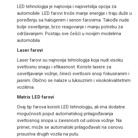
LED tehnologija je najnovija i najsvetslija opcija za
automobile. LED farovi troše manje energije i traju duže u
poređenju sa halogenim i xenon farovima. Takođe nude
bolje osvetljenje, brzo reagovanje i manju potrebu za
održavanjem. Postaju sve češći u novijim modelima
automobila.
Laser farovi
Laser farovi su najnovija tehnologija koja nudi visoku
svetlosnu snagu i efikasnost. Koriste lasere za
osvetljavanje vožnje, čineći svetlosni snop fokusiranim i
jasnim. Obično se nalaze u luksuznim i visokokvalitetnim
vozilima.
Matrix LED farovi
Ovaj tip farova koristi LED tehnologiju, ali ima dodatne
mogućnosti poput automatskog prilagođavanja
svetlosnog snopa u zavisnosti od uslova vožnje. Na
primer, može se automatski prilagođavati na osnovu
prisustva drugih vozila na putu.