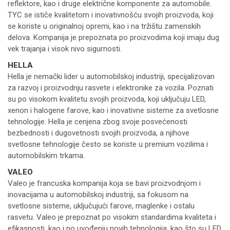
reflektore, kao i druge električne komponente za automobile.
TYC se ističe kvalitetom i inovativnošću svojih proizvoda, koji
se koriste u originalnoj opremi, kao i na tržištu zamenskih
delova. Kompanija je prepoznata po proizvodima koji imaju dug
vek trajanja i visok nivo sigurnosti.
HELLA
Hella je nemački lider u automobilskoj industriji, specijalizovan
za razvoj i proizvodnju rasvete i elektronike za vozila. Poznati
su po visokom kvalitetu svojih proizvoda, koji uključuju LED,
xenon i halogene farove, kao i inovativne sisteme za svetlosne
tehnologije. Hella je cenjena zbog svoje posvećenosti
bezbednosti i dugovetnosti svojih proizvoda, a njihove
svetlosne tehnologije često se koriste u premium vozilima i
automobilskim trkama.
VALEO
Valeo je francuska kompanija koja se bavi proizvodnjom i
inovacijama u automobilskoj industriji, sa fokusom na
svetlosne sisteme, uključujući farove, maglenke i ostalu
rasvetu. Valeo je prepoznat po visokim standardima kvaliteta i
efikasnosti, kao i po uvođenju novih tehnologija, kao što su LED