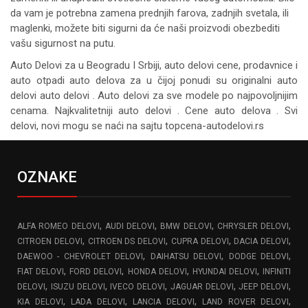
da vam je potrebna zamena prednjih farova, zadnjih svetala, ili
maglenki, možete biti sigurni da će naši proizvodi obezbediti
vašu sigurnost na putu.
Auto Delovi za
u Beogradu I Srbiji, auto delovi cene, prodavnice i
auto otpadi auto delova za u čijoj ponudi su originalni auto
delovi auto delovi . Auto delovi za sve modele po najpovoljnijim
cenama. Najkvalitetniji auto delovi . Cene auto delova . Svi
delovi, novi mogu se naći na sajtu topcena-autodelovi.rs
OZNAKE
,
,
,
,
ALFA ROMEO DELOVI
AUDI DELOVI
BMW DELOVI
CHRYSLER DELOVI
,
,
,
,
CITROEN DELOVI
CITROEN DS DELOVI
CUPRA DELOVI
DACIA DELOVI
,
,
,
DAEWOO - CHEVROLET DELOVI
DAIHATSU DELOVI
DODGE DELOVI
,
,
,
,
FIAT DELOVI
FORD DELOVI
HONDA DELOVI
HYUNDAI DELOVI
INFINITI
,
,
,
,
,
DELOVI
ISUZU DELOVI
IVECO DELOVI
JAGUAR DELOVI
JEEP DELOVI
,
,
,
,
KIA DELOVI
LADA DELOVI
LANCIA DELOVI
LAND ROVER DELOVI