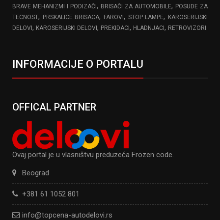
,
,
BRAVE MEHANIZMI I PODIZAČI
BRISAČI ZA AUTOMOBILE
POSUDE ZA
,
,
,
,
TECNOST
PRSKALICE BRISACA
FAROVI
STOP LAMPE
KAROSERIJSKI
,
,
,
,
DELOVI
KAROSERIJSKI DELOVI
PREKIDACI
HLADNJACI
RETROVIZORI
INFORMACIJE O PORTALU
OFFICAL PARTNER
Ovaj portal je u vlasništvu preduzeća Frozen code.
Beograd
+381 61 1052 801
info@topcena-autodelovi.rs