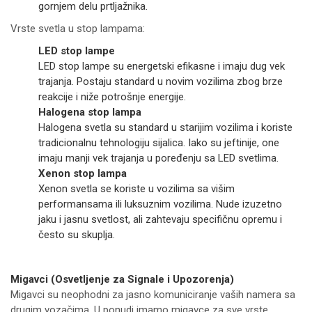
gornjem delu prtljažnika.
Vrste svetla u stop lampama:
LED stop lampe
LED stop lampe su energetski efikasne i imaju dug vek
trajanja. Postaju standard u novim vozilima zbog brze
reakcije i niže potrošnje energije.
Halogena stop lampa
Halogena svetla su standard u starijim vozilima i koriste
tradicionalnu tehnologiju sijalica. Iako su jeftinije, one
imaju manji vek trajanja u poređenju sa LED svetlima.
Xenon stop lampa
Xenon svetla se koriste u vozilima sa višim
performansama ili luksuznim vozilima. Nude izuzetno
jaku i jasnu svetlost, ali zahtevaju specifičnu opremu i
često su skuplja.
Migavci (Osvetljenje za Signale i Upozorenja)
Migavci su neophodni za jasno komuniciranje vaših namera sa
drugim vozačima. U ponudi imamo migavce za sve vrste