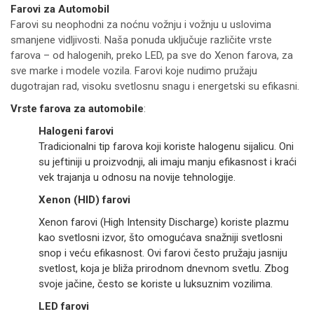
Farovi za Automobil
Farovi su neophodni za noćnu vožnju i vožnju u uslovima
smanjene vidljivosti. Naša ponuda uključuje različite vrste
farova – od halogenih, preko LED, pa sve do Xenon farova, za
sve marke i modele vozila. Farovi koje nudimo pružaju
dugotrajan rad, visoku svetlosnu snagu i energetski su efikasni.
Vrste farova za automobile
:
Halogeni farovi
Tradicionalni tip farova koji koriste halogenu sijalicu. Oni
su jeftiniji u proizvodnji, ali imaju manju efikasnost i kraći
vek trajanja u odnosu na novije tehnologije.
Xenon (HID) farovi
Xenon farovi (High Intensity Discharge) koriste plazmu
kao svetlosni izvor, što omogućava snažniji svetlosni
snop i veću efikasnost. Ovi farovi često pružaju jasniju
svetlost, koja je bliža prirodnom dnevnom svetlu. Zbog
svoje jačine, često se koriste u luksuznim vozilima.
LED farovi