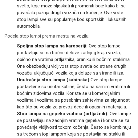
svetlo, koje može bljeskati ili promeniti boje kako bi se
povećala pažnja drugih vozača na kočenje. Ove vrste
stop lampi sve su popularnije kod sportskih i luksuznih
automobila.
Podela stop lampi prema mestu na vozilu:
Spoljna stop lampa na karoseriji:
Ove stop lampe
postavljaju se na bočne delove zadnjeg kraja vozila,
obično na vratima prtljažnika, braniku ili bočnim staklima.
One obezbeđuju vidljivost stop svetla od strane drugih
vozača, uključujući vozila koja dolaze sa strane ili iza.
Unutrašnja stop lampa (kabinska)
Ove stop lampe
postavljene su unutar kabine, često na samim vratima ili
bočnim zidovima vozila. Koriste se u komercijalnim
vozilima i vozilima sa posebnim zahtevima za sigurnost,
kao što su vozila za prevoz dece ili opasnih materijala.
Stop lampa na gepeku vratima (prtljažnik):
Ove lampe
se postavljaju na zadnjim vratima gepeka i koriste se za
povećanje vidljivosti tokom kočenja. Često se kombinuju
sa trećom stop lampom koja se postavlja na staklu ili