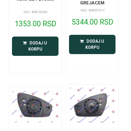
GREJACEM
SKU: 898207612
SKU: 898109200
5344.00 RSD
1353.00 RSD
 DODAJ U 
 DODAJ U 
KORPU
KORPU