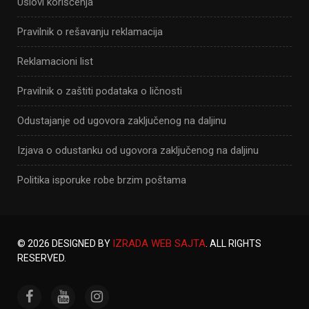
Uslovi korišćenja
Pravilnik o rešavanju reklamacija
Reklamacioni list
Pravilnik o zaštiti podataka o ličnosti
Odustajanje od ugovora zaključenog na daljinu
Izjava o odustanku od ugovora zaključenog na daljinu
Politika isporuke robe brzim poštama
IZRADA WEB SAJTA
© 2026 DESIGNED BY
. ALL RIGHTS
RESERVED.