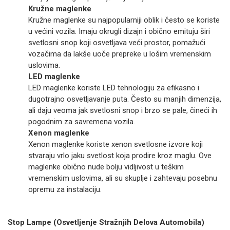
Kružne maglenke
Kružne maglenke su najpopularniji oblik i često se koriste
u većini vozila. Imaju okrugli dizajn i obično emituju širi
svetlosni snop koji osvetljava veći prostor, pomažući
vozačima da lakše uoče prepreke u lošim vremenskim
uslovima.
LED maglenke
LED maglenke koriste LED tehnologiju za efikasno i
dugotrajno osvetljavanje puta. Često su manjih dimenzija,
ali daju veoma jak svetlosni snop i brzo se pale, čineći ih
pogodnim za savremena vozila.
Xenon maglenke
Xenon maglenke koriste xenon svetlosne izvore koji
stvaraju vrlo jaku svetlost koja prodire kroz maglu. Ove
maglenke obično nude bolju vidljivost u teškim
vremenskim uslovima, ali su skuplje i zahtevaju posebnu
opremu za instalaciju.
Stop Lampe (Osvetljenje Stražnjih Delova Automobila)