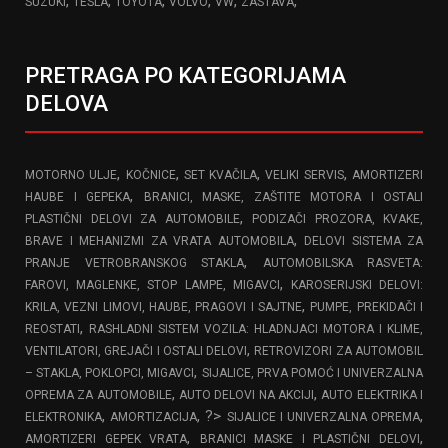
,
,
,
,
,
,
SUZUKI
TESLA
TOYOTA
VOLVO
VW
ZASTAVA
PRETRAGA PO KATEGORIJAMA
DELOVA
,
,
,
,
MOTORNO ULJE
KOČNICE
SET KVAČILA
VELIKI SERVIS
AMORTIZERI
,
HAUBE I GEPEKA
BRANICI, MASKE, ZAŠTITE MOTORA I OSTALI
,
PLASTIČNI DELOVI ZA AUTOMOBILE
PODIZAČI PROZORA, KVAKE,
,
BRAVE I MEHANIZMI ZA VRATA AUTOMOBILA
DELOVI SISTEMA ZA
,
PRANJE VETROBRANSKOG STAKLA
AUTOMOBILSKA RASVETA:
,
FAROVI, MAGLENKE, STOP LAMPE, MIGAVCI
KAROSERIJSKI DELOVI:
,
KRILA, VEZNI LIMOVI, HAUBE, PRAGOVI I SAJTNE
PUMPE, PREKIDAČI I
,
REOSTATI
RASHLADNI SISTEM VOZILA: HLADNJACI MOTORA I KLIME,
,
VENTILATORI, GREJAČI I OSTALI DELOVI
RETROVIZORI ZA AUTOMOBIL
,
– STAKLA, POKLOPCI, MIGAVCI
SIJALICE, PRVA POMOĆ I UNIVERZALNA
,
,
OPREMA ZA AUTOMOBILE
AUTO DELOVI NA AKCIJI
AUTO ELEKTRIKA I
,
, ?>
,
ELEKTRONIKA
AMORTIZACIJA
SIJALICE I UNIVERZALNA OPREMA
,
,
AMORTIZERI GEPEK VRATA
BRANICI MASKE I PLASTIČNI DELOVI