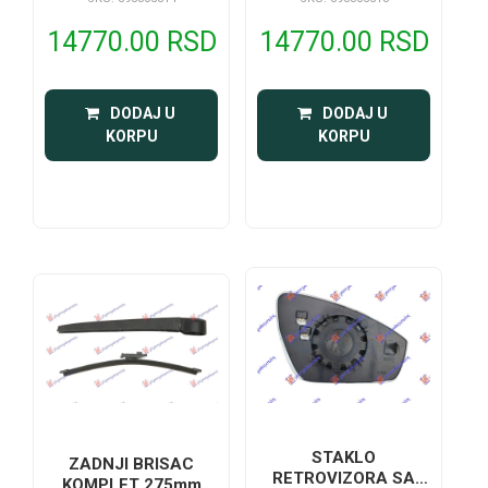
14770.00 RSD
14770.00 RSD
 DODAJ U 
 DODAJ U 
KORPU
KORPU
STAKLO
ZADNJI BRISAC
RETROVIZORA SA
KOMPLET 275mm