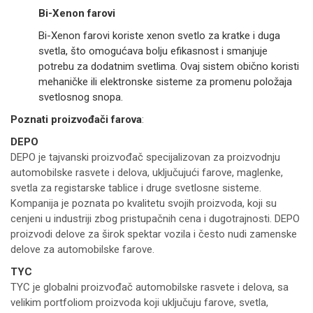
Bi-Xenon farovi
Bi-Xenon farovi koriste xenon svetlo za kratke i duga
svetla, što omogućava bolju efikasnost i smanjuje
potrebu za dodatnim svetlima. Ovaj sistem obično koristi
mehaničke ili elektronske sisteme za promenu položaja
svetlosnog snopa.
Poznati proizvođači farova
:
DEPO
DEPO je tajvanski proizvođač specijalizovan za proizvodnju
automobilske rasvete i delova, uključujući farove, maglenke,
svetla za registarske tablice i druge svetlosne sisteme.
Kompanija je poznata po kvalitetu svojih proizvoda, koji su
cenjeni u industriji zbog pristupačnih cena i dugotrajnosti. DEPO
proizvodi delove za širok spektar vozila i često nudi zamenske
delove za automobilske farove.
TYC
TYC je globalni proizvođač automobilske rasvete i delova, sa
velikim portfoliom proizvoda koji uključuju farove, svetla,