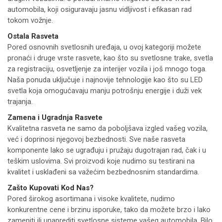
automobila, koji osiguravaju jasnu vidljivost i efikasan rad
tokom vožnje.
Ostala Rasveta
Pored osnovnih svetlosnih uređaja, u ovoj kategoriji možete
pronaći i druge vrste rasvete, kao što su svetlosne trake, svetla
za registraciju, osvetljenje za interijer vozila i još mnogo toga.
Naša ponuda uključuje i najnovije tehnologije kao što su LED
svetla koja omogućavaju manju potrošnju energije i duži vek
trajanja.
Zamena i Ugradnja Rasvete
Kvalitetna rasveta ne samo da poboljšava izgled vašeg vozila,
već i doprinosi njegovoj bezbednosti. Sve naše rasveta
komponente lako se ugrađuju i pružaju dugotrajan rad, čak i u
teškim uslovima. Svi proizvodi koje nudimo su testirani na
kvalitet i usklađeni sa važećim bezbednosnim standardima.
Zašto Kupovati Kod Nas?
Pored širokog asortimana i visoke kvalitete, nudimo
konkurentne cene i brzinu isporuke, tako da možete brzo i lako
zameniti ili unaprediti svetlosne sisteme vašeg automobila. Bilo