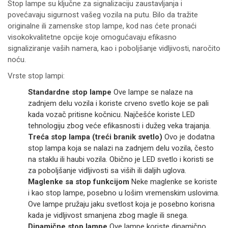
Stop lampe su ključne za signalizaciju zaustavljanja i
povećavaju sigurnost vašeg vozila na putu. Bilo da tražite
originalne ili zamenske stop lampe, kod nas ćete pronaći
visokokvalitetne opcije koje omogućavaju efikasno
signaliziranje vaših namera, kao i poboljšanje vidljivosti, naročito
noću.
Vrste stop lampi:
Standardne stop lampe
Ove lampe se nalaze na
zadnjem delu vozila i koriste crveno svetlo koje se pali
kada vozač pritisne kočnicu. Najčešće koriste LED
tehnologiju zbog veće efikasnosti i dužeg veka trajanja.
Treća stop lampa (treći branik svetlo)
Ovo je dodatna
stop lampa koja se nalazi na zadnjem delu vozila, često
na staklu ili haubi vozila. Obično je LED svetlo i koristi se
za poboljšanje vidljivosti sa viših ili daljih uglova.
Maglenke sa stop funkcijom
Neke maglenke se koriste
i kao stop lampe, posebno u lošim vremenskim uslovima.
Ove lampe pružaju jaku svetlost koja je posebno korisna
kada je vidljivost smanjena zbog magle ili snega.
Dinamične stop lampe
Ove lampe koriste dinamično