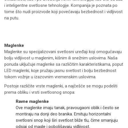
i inteligentne svetlosne tehnologije. Kompanija je poznata po
tome što nudi proizvode koji povećavaju bezbednost i vidljivost
na putu.
Maglenke
Maglenke su specijalizovani svetlosni uređaji koji omogućavaju
bolju vidljivost u maglenim, kišnim ili snežnim uslovima. Naša
ponuda uključuje maglenke sa različitim karakteristikama, poput
LED maglenki, koje pružaju jasnu svetlost i bolju bezbednost
tokom vožnje u izazovnim vremenskim uslovima.
Postoje različite vrste maglenki, a najčešće se mogu podeliti
prema obliku i vrsti svetlosnog snopa:
Ravne maglenke
Ove maglenke imaju tanak, pravougaoni oblik i često se
montiraju na donji deo branika. Emituju horizontalni
svetlosni snop koji širi svetlost bliže tlu, čime smanjuju
odsjaj od magle i poboljšavaju vidljivost.