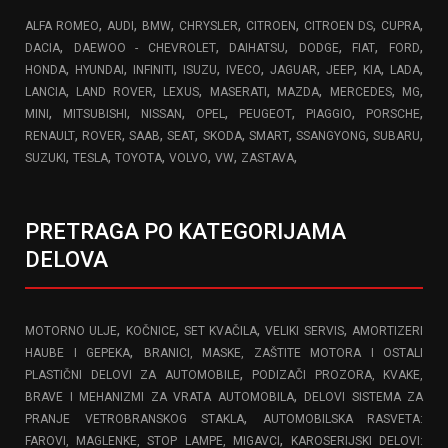
,
,
,
,
,
,
,
ALFA ROMEO
AUDI
BMW
CHRYSLER
CITROEN
CITROEN DS
CUPRA
,
,
,
,
,
,
DACIA
DAEWOO - CHEVROLET
DAIHATSU
DODGE
FIAT
FORD
,
,
,
,
,
,
,
,
,
HONDA
HYUNDAI
INFINITI
ISUZU
IVECO
JAGUAR
JEEP
KIA
LADA
,
,
,
,
,
,
,
LANCIA
LAND ROVER
LEXUS
MASERATI
MAZDA
MERCEDES
MG
,
,
,
,
,
,
,
MINI
MITSUBISHI
NISSAN
OPEL
PEUGEOT
PIAGGIO
PORSCHE
,
,
,
,
,
,
,
,
RENAULT
ROVER
SAAB
SEAT
SKODA
SMART
SSANGYONG
SUBARU
,
,
,
,
,
,
SUZUKI
TESLA
TOYOTA
VOLVO
VW
ZASTAVA
PRETRAGA PO KATEGORIJAMA
DELOVA
,
,
,
,
MOTORNO ULJE
KOČNICE
SET KVAČILA
VELIKI SERVIS
AMORTIZERI
,
HAUBE I GEPEKA
BRANICI, MASKE, ZAŠTITE MOTORA I OSTALI
,
PLASTIČNI DELOVI ZA AUTOMOBILE
PODIZAČI PROZORA, KVAKE,
,
BRAVE I MEHANIZMI ZA VRATA AUTOMOBILA
DELOVI SISTEMA ZA
,
PRANJE VETROBRANSKOG STAKLA
AUTOMOBILSKA RASVETA:
,
FAROVI, MAGLENKE, STOP LAMPE, MIGAVCI
KAROSERIJSKI DELOVI: