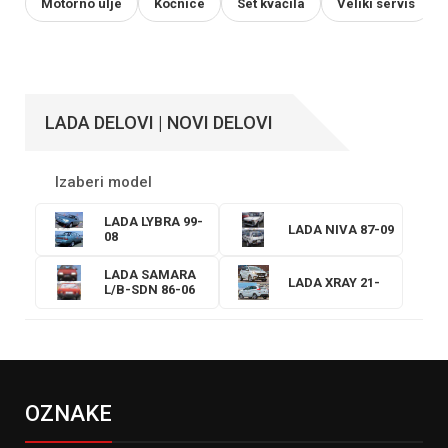
Motorno ulje
Kočnice
Set kvačila
Veliki servis
LADA DELOVI | NOVI DELOVI
Izaberi model
LADA LYBRA 99-
LADA NIVA 87-09
08
LADA SAMARA
LADA XRAY 21-
L/B-SDN 86-06
OZNAKE