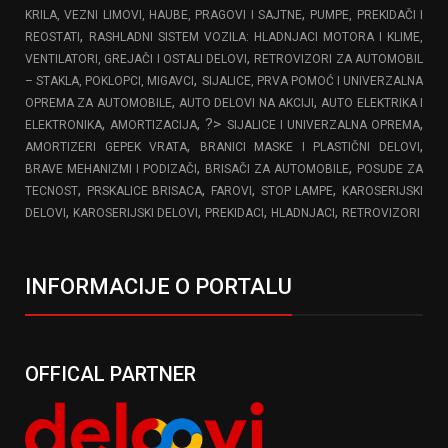
,
KRILA, VEZNI LIMOVI, HAUBE, PRAGOVI I SAJTNE
PUMPE, PREKIDAČI I
,
REOSTATI
RASHLADNI SISTEM VOZILA: HLADNJACI MOTORA I KLIME,
,
VENTILATORI, GREJAČI I OSTALI DELOVI
RETROVIZORI ZA AUTOMOBIL
,
– STAKLA, POKLOPCI, MIGAVCI
SIJALICE, PRVA POMOĆ I UNIVERZALNA
,
,
OPREMA ZA AUTOMOBILE
AUTO DELOVI NA AKCIJI
AUTO ELEKTRIKA I
,
, ?>
,
ELEKTRONIKA
AMORTIZACIJA
SIJALICE I UNIVERZALNA OPREMA
,
,
AMORTIZERI GEPEK VRATA
BRANICI MASKE I PLASTIČNI DELOVI
,
,
BRAVE MEHANIZMI I PODIZAČI
BRISAČI ZA AUTOMOBILE
POSUDE ZA
,
,
,
,
TECNOST
PRSKALICE BRISACA
FAROVI
STOP LAMPE
KAROSERIJSKI
,
,
,
,
DELOVI
KAROSERIJSKI DELOVI
PREKIDACI
HLADNJACI
RETROVIZORI
INFORMACIJE O PORTALU
OFFICAL PARTNER