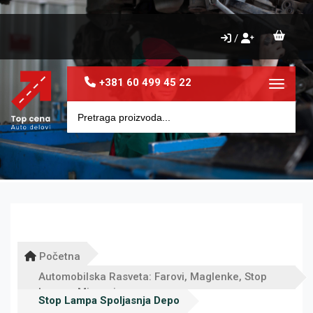
/
+381 60 499 45 22
Toggle 
Početna
Automobilska Rasveta: Farovi, Maglenke, Stop
Lampe, Migavci
Stop Lampa Spoljasnja Depo