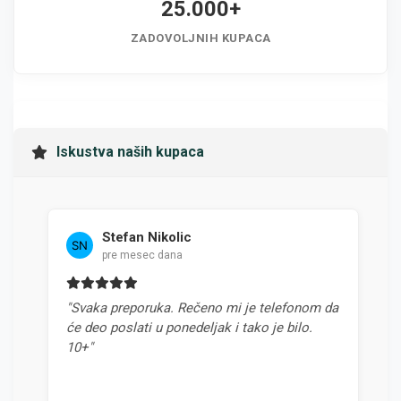
25.000+
ZADOVOLJNIH KUPACA
Iskustva naših kupaca
Stefan Nikolic
pre mesec dana
"Svaka preporuka. Rečeno mi je telefonom da
"Naj
će deo poslati u ponedeljak i tako je bilo.
odno
10+"