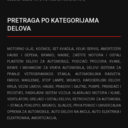
PRETRAGA PO KATEGORIJAMA
DELOVA
,
,
,
,
MOTORNO ULJE
KOČNICE
SET KVAČILA
VELIKI SERVIS
AMORTIZERI
,
HAUBE I GEPEKA
BRANICI, MASKE, ZAŠTITE MOTORA I OSTALI
,
PLASTIČNI DELOVI ZA AUTOMOBILE
PODIZAČI PROZORA, KVAKE,
,
BRAVE I MEHANIZMI ZA VRATA AUTOMOBILA
DELOVI SISTEMA ZA
,
PRANJE VETROBRANSKOG STAKLA
AUTOMOBILSKA RASVETA:
,
FAROVI, MAGLENKE, STOP LAMPE, MIGAVCI
KAROSERIJSKI DELOVI:
,
KRILA, VEZNI LIMOVI, HAUBE, PRAGOVI I SAJTNE
PUMPE, PREKIDAČI I
,
REOSTATI
RASHLADNI SISTEM VOZILA: HLADNJACI MOTORA I KLIME,
,
VENTILATORI, GREJAČI I OSTALI DELOVI
RETROVIZORI ZA AUTOMOBIL
,
– STAKLA, POKLOPCI, MIGAVCI
SIJALICE, PRVA POMOĆ I UNIVERZALNA
,
,
OPREMA ZA AUTOMOBILE
AUTO DELOVI NA AKCIJI
AUTO ELEKTRIKA I
,
,
ELEKTRONIKA
AMORTIZACIJA