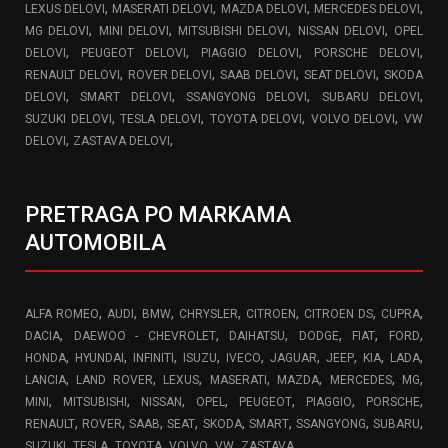
,
,
,
,
LEXUS DELOVI
MASERATI DELOVI
MAZDA DELOVI
MERCEDES DELOVI
,
,
,
,
MG DELOVI
MINI DELOVI
MITSUBISHI DELOVI
NISSAN DELOVI
OPEL
,
,
,
,
DELOVI
PEUGEOT DELOVI
PIAGGIO DELOVI
PORSCHE DELOVI
,
,
,
,
RENAULT DELOVI
ROVER DELOVI
SAAB DELOVI
SEAT DELOVI
SKODA
,
,
,
,
DELOVI
SMART DELOVI
SSANGYONG DELOVI
SUBARU DELOVI
,
,
,
,
SUZUKI DELOVI
TESLA DELOVI
TOYOTA DELOVI
VOLVO DELOVI
VW
,
,
DELOVI
ZASTAVA DELOVI
PRETRAGA PO MARKAMA
AUTOMOBILA
,
,
,
,
,
,
,
ALFA ROMEO
AUDI
BMW
CHRYSLER
CITROEN
CITROEN DS
CUPRA
,
,
,
,
,
,
DACIA
DAEWOO - CHEVROLET
DAIHATSU
DODGE
FIAT
FORD
,
,
,
,
,
,
,
,
,
HONDA
HYUNDAI
INFINITI
ISUZU
IVECO
JAGUAR
JEEP
KIA
LADA
,
,
,
,
,
,
,
LANCIA
LAND ROVER
LEXUS
MASERATI
MAZDA
MERCEDES
MG
,
,
,
,
,
,
,
MINI
MITSUBISHI
NISSAN
OPEL
PEUGEOT
PIAGGIO
PORSCHE
,
,
,
,
,
,
,
,
RENAULT
ROVER
SAAB
SEAT
SKODA
SMART
SSANGYONG
SUBARU
,
,
,
,
,
,
SUZUKI
TESLA
TOYOTA
VOLVO
VW
ZASTAVA