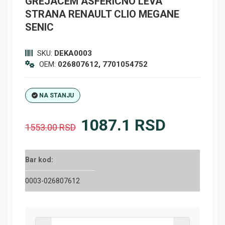
GREJACEM ASFERICNO LEVA
STRANA RENAULT CLIO MEGANE
SENIC
SKU:
DEKA0003
OEM:
026807612, 7701054752
NA STANJU
1087.1 RSD
1553.00 RSD
Bar kod:
0003-026807612