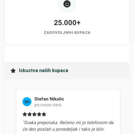
25.000+
ZADOVOLJNIH KUPACA
Iskustva naših kupaca
Stefan Nikolic
pre mesec dana
"Svaka preporuka. Rečeno mi je telefonom da
"N
će deo poslati u ponedeljak i tako je bilo.
od