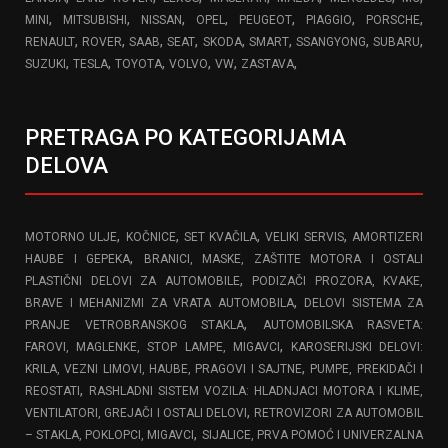
,
,
,
,
,
,
,
MINI
MITSUBISHI
NISSAN
OPEL
PEUGEOT
PIAGGIO
PORSCHE
,
,
,
,
,
,
,
,
RENAULT
ROVER
SAAB
SEAT
SKODA
SMART
SSANGYONG
SUBARU
,
,
,
,
,
,
SUZUKI
TESLA
TOYOTA
VOLVO
VW
ZASTAVA
PRETRAGA PO KATEGORIJAMA
DELOVA
,
,
,
,
MOTORNO ULJE
KOČNICE
SET KVAČILA
VELIKI SERVIS
AMORTIZERI
,
HAUBE I GEPEKA
BRANICI, MASKE, ZAŠTITE MOTORA I OSTALI
,
PLASTIČNI DELOVI ZA AUTOMOBILE
PODIZAČI PROZORA, KVAKE,
,
BRAVE I MEHANIZMI ZA VRATA AUTOMOBILA
DELOVI SISTEMA ZA
,
PRANJE VETROBRANSKOG STAKLA
AUTOMOBILSKA RASVETA:
,
FAROVI, MAGLENKE, STOP LAMPE, MIGAVCI
KAROSERIJSKI DELOVI:
,
KRILA, VEZNI LIMOVI, HAUBE, PRAGOVI I SAJTNE
PUMPE, PREKIDAČI I
,
REOSTATI
RASHLADNI SISTEM VOZILA: HLADNJACI MOTORA I KLIME,
,
VENTILATORI, GREJAČI I OSTALI DELOVI
RETROVIZORI ZA AUTOMOBIL
,
– STAKLA, POKLOPCI, MIGAVCI
SIJALICE, PRVA POMOĆ I UNIVERZALNA