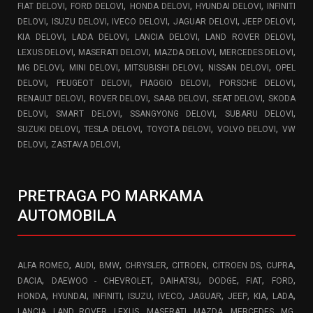
,
,
,
,
FIAT DELOVI
FORD DELOVI
HONDA DELOVI
HYUNDAI DELOVI
INFINITI
,
,
,
,
,
DELOVI
ISUZU DELOVI
IVECO DELOVI
JAGUAR DELOVI
JEEP DELOVI
,
,
,
,
KIA DELOVI
LADA DELOVI
LANCIA DELOVI
LAND ROVER DELOVI
,
,
,
,
LEXUS DELOVI
MASERATI DELOVI
MAZDA DELOVI
MERCEDES DELOVI
,
,
,
,
MG DELOVI
MINI DELOVI
MITSUBISHI DELOVI
NISSAN DELOVI
OPEL
,
,
,
,
DELOVI
PEUGEOT DELOVI
PIAGGIO DELOVI
PORSCHE DELOVI
,
,
,
,
RENAULT DELOVI
ROVER DELOVI
SAAB DELOVI
SEAT DELOVI
SKODA
,
,
,
,
DELOVI
SMART DELOVI
SSANGYONG DELOVI
SUBARU DELOVI
,
,
,
,
SUZUKI DELOVI
TESLA DELOVI
TOYOTA DELOVI
VOLVO DELOVI
VW
,
,
DELOVI
ZASTAVA DELOVI
PRETRAGA PO MARKAMA
AUTOMOBILA
,
,
,
,
,
,
,
ALFA ROMEO
AUDI
BMW
CHRYSLER
CITROEN
CITROEN DS
CUPRA
,
,
,
,
,
,
DACIA
DAEWOO - CHEVROLET
DAIHATSU
DODGE
FIAT
FORD
,
,
,
,
,
,
,
,
,
HONDA
HYUNDAI
INFINITI
ISUZU
IVECO
JAGUAR
JEEP
KIA
LADA
,
,
,
,
,
,
,
LANCIA
LAND ROVER
LEXUS
MASERATI
MAZDA
MERCEDES
MG