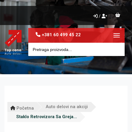
/
+381 60 499 45 22
Toggle 
Auto delovi na akciji
Početna
Staklo Retrovizora Sa Greja...