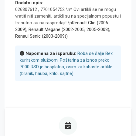
Dodatni opis:
026807612 , 7701054752 \n* Ovi artikli se ne mogu
vratiti niti zameniti, artikli su na specijalnom popustu i
trenutno su na rasprodaji! \n
Renault Clio (2006-
2009), Renault Megane (2002-2005, 2005-2008),
Renaul Senic (2003-2009))
Napomena za isporuku:
Roba se šalje Bex
kurirskom službom. Poštarina za iznos preko
7000 RSD je besplatna, osim za kabaste artikle
(branik, hauba, krilo, sajtne).