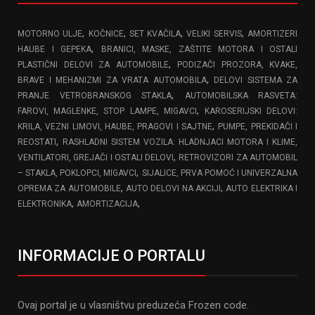
,
,
,
,
MOTORNO ULJE
KOČNICE
SET KVAČILA
VELIKI SERVIS
AMORTIZERI
,
HAUBE I GEPEKA
BRANICI, MASKE, ZAŠTITE MOTORA I OSTALI
,
PLASTIČNI DELOVI ZA AUTOMOBILE
PODIZAČI PROZORA, KVAKE,
,
BRAVE I MEHANIZMI ZA VRATA AUTOMOBILA
DELOVI SISTEMA ZA
,
PRANJE VETROBRANSKOG STAKLA
AUTOMOBILSKA RASVETA:
,
FAROVI, MAGLENKE, STOP LAMPE, MIGAVCI
KAROSERIJSKI DELOVI:
,
KRILA, VEZNI LIMOVI, HAUBE, PRAGOVI I SAJTNE
PUMPE, PREKIDAČI I
,
REOSTATI
RASHLADNI SISTEM VOZILA: HLADNJACI MOTORA I KLIME,
,
VENTILATORI, GREJAČI I OSTALI DELOVI
RETROVIZORI ZA AUTOMOBIL
,
– STAKLA, POKLOPCI, MIGAVCI
SIJALICE, PRVA POMOĆ I UNIVERZALNA
,
,
OPREMA ZA AUTOMOBILE
AUTO DELOVI NA AKCIJI
AUTO ELEKTRIKA I
,
,
ELEKTRONIKA
AMORTIZACIJA
INFORMACIJE O PORTALU
Ovaj portal je u vlasništvu preduzeća Frozen code.