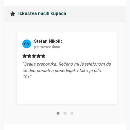
Iskustva naših kupaca
Stefan Nikolic
pre mesec dana
"Svaka preporuka. Rečeno mi je telefonom da
"
će deo poslati u ponedeljak i tako je bilo.
o
10+"