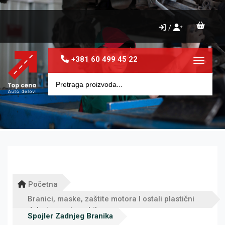
/
+381 60 499 45 22
Toggle 
Početna
Branici, maske, zaštite motora I ostali plastični
delovi za automobile
Spojler Zadnjeg Branika