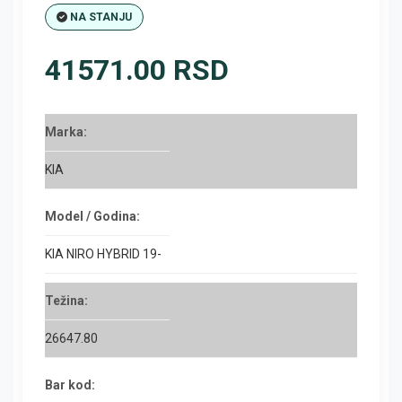
NA STANJU
41571.00 RSD
Marka:
KIA
Model / Godina:
KIA NIRO HYBRID 19-
Težina:
26647.80
Bar kod: