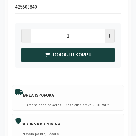
425603840
DODAJ U KORPU
BRZA ISPORUKA
1-3 radna dana na adresu. Besplatno preko 7000 RSD*.
SIGURNA KUPOVINA
Provera po broju šasije.