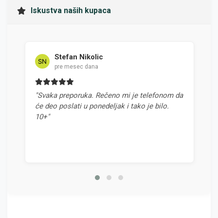
Iskustva naših kupaca
Stefan Nikolic
pre mesec dana
"Svaka preporuka. Rečeno mi je telefonom da
"Najbo
će deo poslati u ponedeljak i tako je bilo.
odnoso
10+"