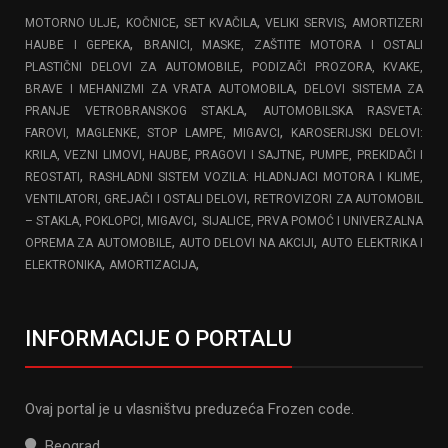
,
,
,
,
MOTORNO ULJE
KOČNICE
SET KVAČILA
VELIKI SERVIS
AMORTIZERI
,
HAUBE I GEPEKA
BRANICI, MASKE, ZAŠTITE MOTORA I OSTALI
,
PLASTIČNI DELOVI ZA AUTOMOBILE
PODIZAČI PROZORA, KVAKE,
,
BRAVE I MEHANIZMI ZA VRATA AUTOMOBILA
DELOVI SISTEMA ZA
,
PRANJE VETROBRANSKOG STAKLA
AUTOMOBILSKA RASVETA:
,
FAROVI, MAGLENKE, STOP LAMPE, MIGAVCI
KAROSERIJSKI DELOVI:
,
KRILA, VEZNI LIMOVI, HAUBE, PRAGOVI I SAJTNE
PUMPE, PREKIDAČI I
,
REOSTATI
RASHLADNI SISTEM VOZILA: HLADNJACI MOTORA I KLIME,
,
VENTILATORI, GREJAČI I OSTALI DELOVI
RETROVIZORI ZA AUTOMOBIL
,
– STAKLA, POKLOPCI, MIGAVCI
SIJALICE, PRVA POMOĆ I UNIVERZALNA
,
,
OPREMA ZA AUTOMOBILE
AUTO DELOVI NA AKCIJI
AUTO ELEKTRIKA I
,
,
ELEKTRONIKA
AMORTIZACIJA
INFORMACIJE O PORTALU
Ovaj portal je u vlasništvu preduzeća Frozen code.
Beograd