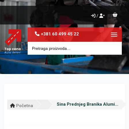
/
+381 60 499 45 22
Toggle 
Sina Prednjeg Branika Alumi...
Početna