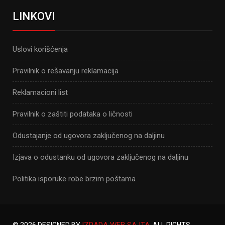
LINKOVI
Uslovi korišćenja
Pravilnik o rešavanju reklamacija
Reklamacioni list
Pravilnik o zaštiti podataka o ličnosti
Odustajanje od ugovora zaključenog na daljinu
Izjava o odustanku od ugovora zaključenog na daljinu
Politika isporuke robe brzim poštama
IZRADA WEB SAJTA
© 2026 DESIGNED BY
. ALL RIGHTS