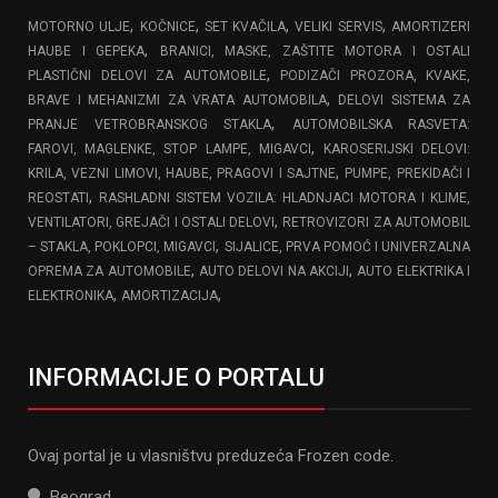
,
,
,
,
MOTORNO ULJE
KOČNICE
SET KVAČILA
VELIKI SERVIS
AMORTIZERI
,
HAUBE I GEPEKA
BRANICI, MASKE, ZAŠTITE MOTORA I OSTALI
,
PLASTIČNI DELOVI ZA AUTOMOBILE
PODIZAČI PROZORA, KVAKE,
,
BRAVE I MEHANIZMI ZA VRATA AUTOMOBILA
DELOVI SISTEMA ZA
,
PRANJE VETROBRANSKOG STAKLA
AUTOMOBILSKA RASVETA:
,
FAROVI, MAGLENKE, STOP LAMPE, MIGAVCI
KAROSERIJSKI DELOVI:
,
KRILA, VEZNI LIMOVI, HAUBE, PRAGOVI I SAJTNE
PUMPE, PREKIDAČI I
,
REOSTATI
RASHLADNI SISTEM VOZILA: HLADNJACI MOTORA I KLIME,
,
VENTILATORI, GREJAČI I OSTALI DELOVI
RETROVIZORI ZA AUTOMOBIL
,
– STAKLA, POKLOPCI, MIGAVCI
SIJALICE, PRVA POMOĆ I UNIVERZALNA
,
,
OPREMA ZA AUTOMOBILE
AUTO DELOVI NA AKCIJI
AUTO ELEKTRIKA I
,
,
ELEKTRONIKA
AMORTIZACIJA
INFORMACIJE O PORTALU
Ovaj portal je u vlasništvu preduzeća Frozen code.
Beograd