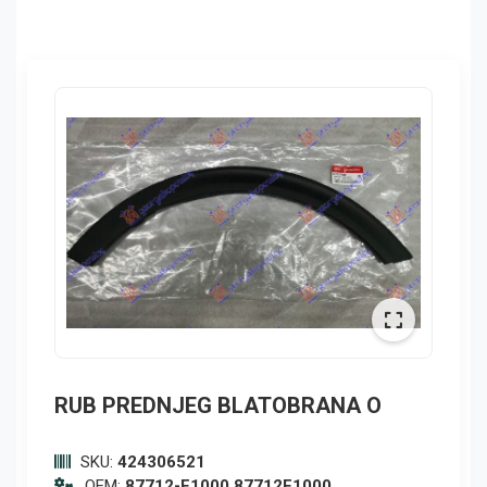
RUB PREDNJEG BLATOBRANA O
SKU:
424306521
OEM:
87712-F1000,87712F1000