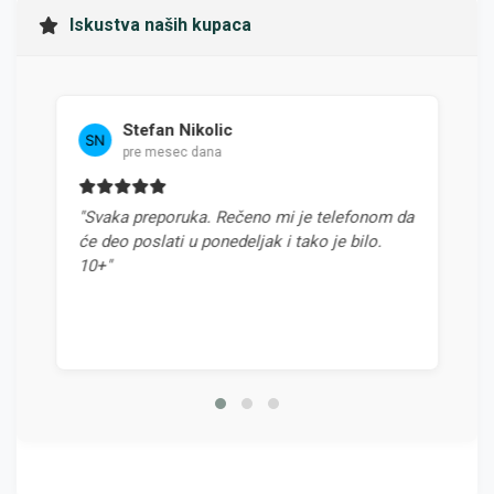
Iskustva naših kupaca
Stefan Nikolic
Mila
pre mesec dana
pre 4
"Svaka preporuka. Rečeno mi je telefonom da
"Najbolja p
će deo poslati u ponedeljak i tako je bilo.
odnosom cen
10+"