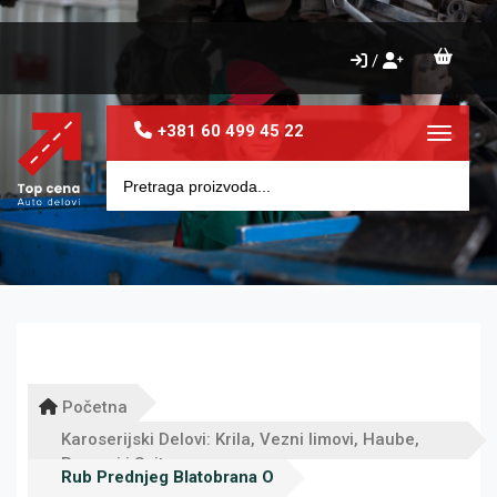
/
+381 60 499 45 22
Toggle 
Početna
Karoserijski Delovi: Krila, Vezni limovi, Haube,
Pragovi i Sajtne
Rub Prednjeg Blatobrana O