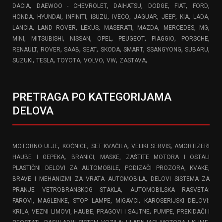
,
,
,
,
,
,
DACIA
DAEWOO - CHEVROLET
DAIHATSU
DODGE
FIAT
FORD
,
,
,
,
,
,
,
,
,
HONDA
HYUNDAI
INFINITI
ISUZU
IVECO
JAGUAR
JEEP
KIA
LADA
,
,
,
,
,
,
,
LANCIA
LAND ROVER
LEXUS
MASERATI
MAZDA
MERCEDES
MG
,
,
,
,
,
,
,
MINI
MITSUBISHI
NISSAN
OPEL
PEUGEOT
PIAGGIO
PORSCHE
,
,
,
,
,
,
,
,
RENAULT
ROVER
SAAB
SEAT
SKODA
SMART
SSANGYONG
SUBARU
,
,
,
,
,
,
SUZUKI
TESLA
TOYOTA
VOLVO
VW
ZASTAVA
PRETRAGA PO KATEGORIJAMA
DELOVA
,
,
,
,
MOTORNO ULJE
KOČNICE
SET KVAČILA
VELIKI SERVIS
AMORTIZERI
,
HAUBE I GEPEKA
BRANICI, MASKE, ZAŠTITE MOTORA I OSTALI
,
PLASTIČNI DELOVI ZA AUTOMOBILE
PODIZAČI PROZORA, KVAKE,
,
BRAVE I MEHANIZMI ZA VRATA AUTOMOBILA
DELOVI SISTEMA ZA
,
PRANJE VETROBRANSKOG STAKLA
AUTOMOBILSKA RASVETA:
,
FAROVI, MAGLENKE, STOP LAMPE, MIGAVCI
KAROSERIJSKI DELOVI:
,
KRILA, VEZNI LIMOVI, HAUBE, PRAGOVI I SAJTNE
PUMPE, PREKIDAČI I