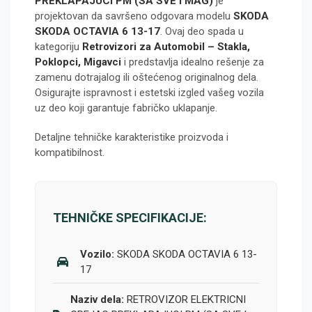
PREKLAPAJUCI PM (SA SVE I MAG)
je
projektovan da savršeno odgovara modelu
SKODA
SKODA OCTAVIA 6 13-17
. Ovaj deo spada u
kategoriju
Retrovizori za Automobil – Stakla,
Poklopci, Migavci
i predstavlja idealno rešenje za
zamenu dotrajalog ili oštećenog originalnog dela.
Osigurajte ispravnost i estetski izgled vašeg vozila
uz deo koji garantuje fabričko uklapanje.
Detaljne tehničke karakteristike proizvoda i
kompatibilnost.
TEHNIČKE SPECIFIKACIJE:
Vozilo:
SKODA SKODA OCTAVIA 6 13-
17
Naziv dela:
RETROVIZOR ELEKTRICNI