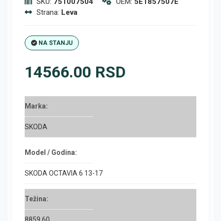
SKU:
751007504
OEM:
5E1857507E
Strana:
Leva
NA STANJU
14566.00 RSD
Marka:
SKODA
Model / Godina:
SKODA OCTAVIA 6 13-17
Težina:
8859.60