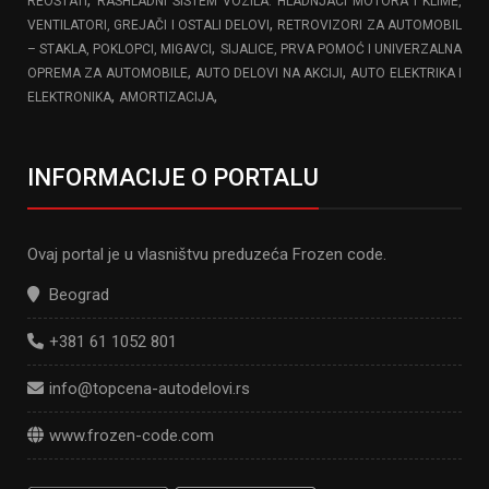
,
REOSTATI
RASHLADNI SISTEM VOZILA: HLADNJACI MOTORA I KLIME,
,
VENTILATORI, GREJAČI I OSTALI DELOVI
RETROVIZORI ZA AUTOMOBIL
,
– STAKLA, POKLOPCI, MIGAVCI
SIJALICE, PRVA POMOĆ I UNIVERZALNA
,
,
OPREMA ZA AUTOMOBILE
AUTO DELOVI NA AKCIJI
AUTO ELEKTRIKA I
,
,
ELEKTRONIKA
AMORTIZACIJA
INFORMACIJE O PORTALU
Ovaj portal je u vlasništvu preduzeća Frozen code.
Beograd
+381 61 1052 801
info@topcena-autodelovi.rs
www.frozen-code.com