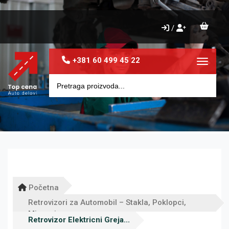
/
+381 60 499 45 22
Toggle 
Početna
Retrovizori za Automobil – Stakla, Poklopci,
Migavci
Retrovizor Elektricni Greja...