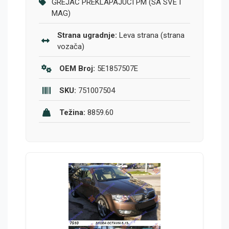
GREJAC PREKLAPAJUCI PM (SA SVE I
MAG)
Strana ugradnje:
Leva strana (strana
vozača)
OEM Broj:
5E1857507E
SKU:
751007504
Težina:
8859.60