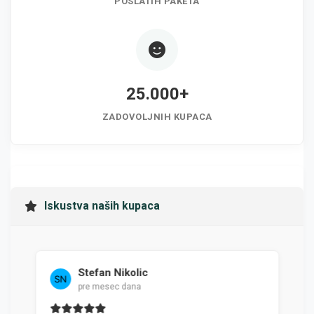
POSLATIH PAKETA
25.000+
ZADOVOLJNIH KUPACA
Iskustva naših kupaca
Stefan Nikolic
Mila
pre mesec dana
pre 4