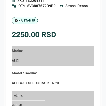
SKU:
132204811
OEM:
8V3807672B9B9
Strana:
Desna
NA STANJU
2250.00 RSD
Marka:
AUDI
Model / Godina:
AUDI A3 3D/SPORTBACK 16-20
Težina:
986.70