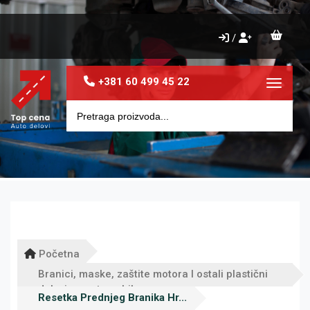
/
+381 60 499 45 22
Toggle 
Početna
Branici, maske, zaštite motora I ostali plastični
delovi za automobile
Resetka Prednjeg Branika Hr...