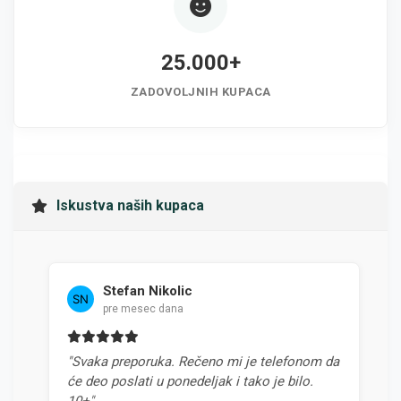
25.000+
ZADOVOLJNIH KUPACA
Iskustva naših kupaca
Stefan Nikolic
pre mesec dana
"Svaka preporuka. Rečeno mi je telefonom da
"N
će deo poslati u ponedeljak i tako je bilo.
od