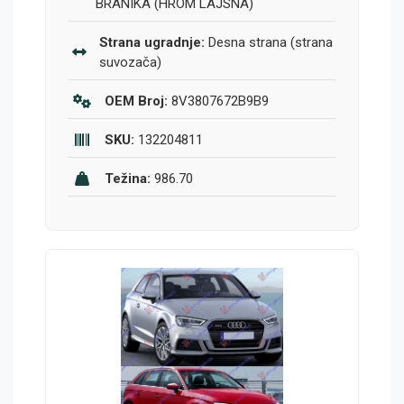
BRANIKA (HROM LAJSNA)
Strana ugradnje:
Desna strana (strana
suvozača)
OEM Broj:
8V3807672B9B9
SKU:
132204811
Težina:
986.70