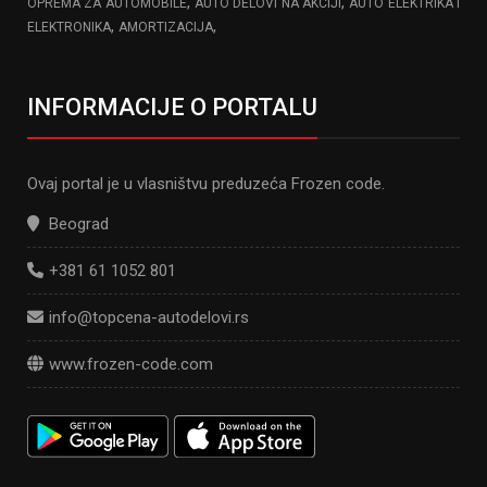
,
,
OPREMA ZA AUTOMOBILE
AUTO DELOVI NA AKCIJI
AUTO ELEKTRIKA I
,
,
ELEKTRONIKA
AMORTIZACIJA
INFORMACIJE O PORTALU
Ovaj portal je u vlasništvu preduzeća Frozen code.
Beograd
+381 61 1052 801
info@topcena-autodelovi.rs
www.frozen-code.com