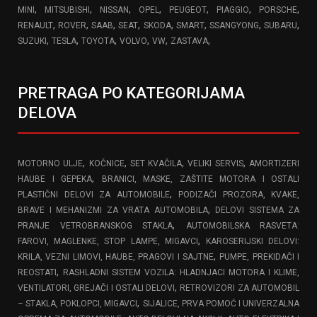
,
,
,
,
,
,
,
MINI
MITSUBISHI
NISSAN
OPEL
PEUGEOT
PIAGGIO
PORSCHE
,
,
,
,
,
,
,
,
RENAULT
ROVER
SAAB
SEAT
SKODA
SMART
SSANGYONG
SUBARU
,
,
,
,
,
,
SUZUKI
TESLA
TOYOTA
VOLVO
VW
ZASTAVA
PRETRAGA PO KATEGORIJAMA
DELOVA
,
,
,
,
MOTORNO ULJE
KOČNICE
SET KVAČILA
VELIKI SERVIS
AMORTIZERI
,
HAUBE I GEPEKA
BRANICI, MASKE, ZAŠTITE MOTORA I OSTALI
,
PLASTIČNI DELOVI ZA AUTOMOBILE
PODIZAČI PROZORA, KVAKE,
,
BRAVE I MEHANIZMI ZA VRATA AUTOMOBILA
DELOVI SISTEMA ZA
,
PRANJE VETROBRANSKOG STAKLA
AUTOMOBILSKA RASVETA:
,
FAROVI, MAGLENKE, STOP LAMPE, MIGAVCI
KAROSERIJSKI DELOVI:
,
KRILA, VEZNI LIMOVI, HAUBE, PRAGOVI I SAJTNE
PUMPE, PREKIDAČI I
,
REOSTATI
RASHLADNI SISTEM VOZILA: HLADNJACI MOTORA I KLIME,
,
VENTILATORI, GREJAČI I OSTALI DELOVI
RETROVIZORI ZA AUTOMOBIL
,
– STAKLA, POKLOPCI, MIGAVCI
SIJALICE, PRVA POMOĆ I UNIVERZALNA