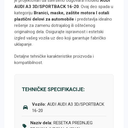
je projektovan da savršeno odgovara modelu
AUDI
AUDI A3 3D/SPORTBACK 16-20
. Ovaj deo spada u
kategoriju
Branici, maske, zaštite motora I ostali
plastični delovi za automobile
i predstavlja idealno
rešenje za zamenu dotrajalog ili oštećenog
originalnog dela. Osigurajte ispravnost i estetski
izgled vašeg vozila uz deo koji garantuje fabričko
uklapanje.
Detaljne tehničke karakteristike proizvoda i
kompatibilnost.
TEHNIČKE SPECIFIKACIJE:
Vozilo:
AUDI AUDI A3 3D/SPORTBACK
16-20
Naziv dela:
RESETKA PREDNJEG