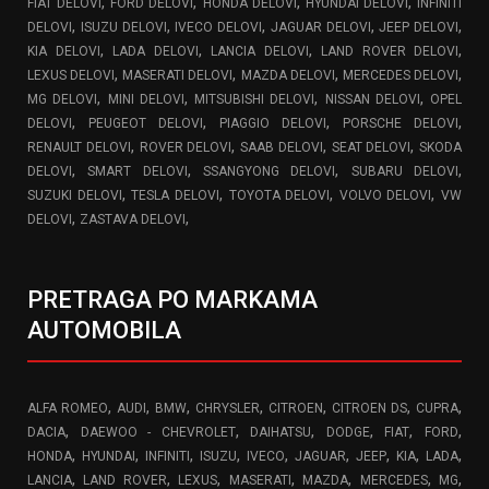
,
,
,
,
FIAT DELOVI
FORD DELOVI
HONDA DELOVI
HYUNDAI DELOVI
INFINITI
,
,
,
,
,
DELOVI
ISUZU DELOVI
IVECO DELOVI
JAGUAR DELOVI
JEEP DELOVI
,
,
,
,
KIA DELOVI
LADA DELOVI
LANCIA DELOVI
LAND ROVER DELOVI
,
,
,
,
LEXUS DELOVI
MASERATI DELOVI
MAZDA DELOVI
MERCEDES DELOVI
,
,
,
,
MG DELOVI
MINI DELOVI
MITSUBISHI DELOVI
NISSAN DELOVI
OPEL
,
,
,
,
DELOVI
PEUGEOT DELOVI
PIAGGIO DELOVI
PORSCHE DELOVI
,
,
,
,
RENAULT DELOVI
ROVER DELOVI
SAAB DELOVI
SEAT DELOVI
SKODA
,
,
,
,
DELOVI
SMART DELOVI
SSANGYONG DELOVI
SUBARU DELOVI
,
,
,
,
SUZUKI DELOVI
TESLA DELOVI
TOYOTA DELOVI
VOLVO DELOVI
VW
,
,
DELOVI
ZASTAVA DELOVI
PRETRAGA PO MARKAMA
AUTOMOBILA
,
,
,
,
,
,
,
ALFA ROMEO
AUDI
BMW
CHRYSLER
CITROEN
CITROEN DS
CUPRA
,
,
,
,
,
,
DACIA
DAEWOO - CHEVROLET
DAIHATSU
DODGE
FIAT
FORD
,
,
,
,
,
,
,
,
,
HONDA
HYUNDAI
INFINITI
ISUZU
IVECO
JAGUAR
JEEP
KIA
LADA
,
,
,
,
,
,
,
LANCIA
LAND ROVER
LEXUS
MASERATI
MAZDA
MERCEDES
MG