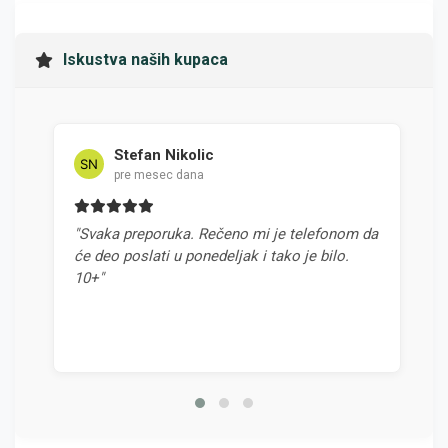
Iskustva naših kupaca
Stefan Nikolic
pre mesec dana
"Svaka preporuka. Rečeno mi je telefonom da
"Na
će deo poslati u ponedeljak i tako je bilo.
odn
10+"