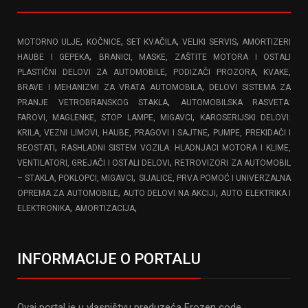
,
,
,
,
MOTORNO ULJE
KOČNICE
SET KVAČILA
VELIKI SERVIS
AMORTIZERI
,
HAUBE I GEPEKA
BRANICI, MASKE, ZAŠTITE MOTORA I OSTALI
,
PLASTIČNI DELOVI ZA AUTOMOBILE
PODIZAČI PROZORA, KVAKE,
,
BRAVE I MEHANIZMI ZA VRATA AUTOMOBILA
DELOVI SISTEMA ZA
,
PRANJE VETROBRANSKOG STAKLA
AUTOMOBILSKA RASVETA:
,
FAROVI, MAGLENKE, STOP LAMPE, MIGAVCI
KAROSERIJSKI DELOVI:
,
KRILA, VEZNI LIMOVI, HAUBE, PRAGOVI I SAJTNE
PUMPE, PREKIDAČI I
,
REOSTATI
RASHLADNI SISTEM VOZILA: HLADNJACI MOTORA I KLIME,
,
VENTILATORI, GREJAČI I OSTALI DELOVI
RETROVIZORI ZA AUTOMOBIL
,
– STAKLA, POKLOPCI, MIGAVCI
SIJALICE, PRVA POMOĆ I UNIVERZALNA
,
,
OPREMA ZA AUTOMOBILE
AUTO DELOVI NA AKCIJI
AUTO ELEKTRIKA I
,
,
ELEKTRONIKA
AMORTIZACIJA
INFORMACIJE O PORTALU
Ovaj portal je u vlasništvu preduzeća Frozen code.