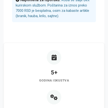
Napomena za isporuku:
Roba se šalje Bex
kurirskom službom. Poštarina za iznos preko
7000 RSD je besplatna, osim za kabaste artikle
(branik, hauba, krilo, sajtne).
5+
GODINA ISKUSTVA