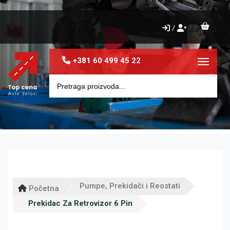
/
+381 60 499 45 22
Toggle 
Pumpe, Prekidači i Reostati
Početna
Prekidac Za Retrovizor 6 Pin