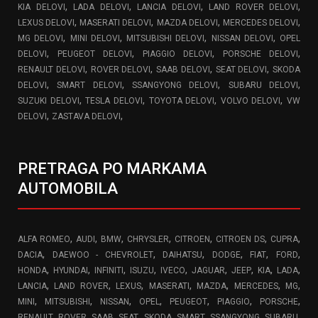
,
,
,
,
KIA DELOVI
LADA DELOVI
LANCIA DELOVI
LAND ROVER DELOVI
,
,
,
,
LEXUS DELOVI
MASERATI DELOVI
MAZDA DELOVI
MERCEDES DELOVI
,
,
,
,
MG DELOVI
MINI DELOVI
MITSUBISHI DELOVI
NISSAN DELOVI
OPEL
,
,
,
,
DELOVI
PEUGEOT DELOVI
PIAGGIO DELOVI
PORSCHE DELOVI
,
,
,
,
RENAULT DELOVI
ROVER DELOVI
SAAB DELOVI
SEAT DELOVI
SKODA
,
,
,
,
DELOVI
SMART DELOVI
SSANGYONG DELOVI
SUBARU DELOVI
,
,
,
,
SUZUKI DELOVI
TESLA DELOVI
TOYOTA DELOVI
VOLVO DELOVI
VW
,
,
DELOVI
ZASTAVA DELOVI
PRETRAGA PO MARKAMA
AUTOMOBILA
,
,
,
,
,
,
,
ALFA ROMEO
AUDI
BMW
CHRYSLER
CITROEN
CITROEN DS
CUPRA
,
,
,
,
,
,
DACIA
DAEWOO - CHEVROLET
DAIHATSU
DODGE
FIAT
FORD
,
,
,
,
,
,
,
,
,
HONDA
HYUNDAI
INFINITI
ISUZU
IVECO
JAGUAR
JEEP
KIA
LADA
,
,
,
,
,
,
,
LANCIA
LAND ROVER
LEXUS
MASERATI
MAZDA
MERCEDES
MG
,
,
,
,
,
,
,
MINI
MITSUBISHI
NISSAN
OPEL
PEUGEOT
PIAGGIO
PORSCHE
,
,
,
,
,
,
,
,
RENAULT
ROVER
SAAB
SEAT
SKODA
SMART
SSANGYONG
SUBARU