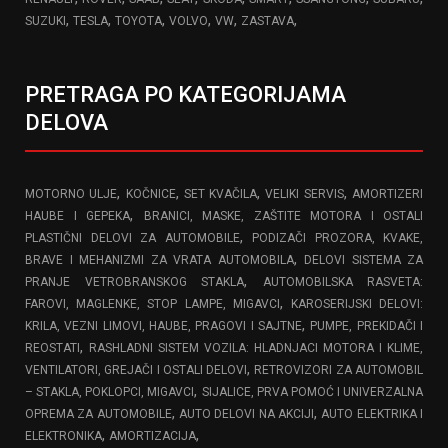
,
,
,
,
,
,
SUZUKI
TESLA
TOYOTA
VOLVO
VW
ZASTAVA
PRETRAGA PO KATEGORIJAMA
DELOVA
,
,
,
,
MOTORNO ULJE
KOČNICE
SET KVAČILA
VELIKI SERVIS
AMORTIZERI
,
HAUBE I GEPEKA
BRANICI, MASKE, ZAŠTITE MOTORA I OSTALI
,
PLASTIČNI DELOVI ZA AUTOMOBILE
PODIZAČI PROZORA, KVAKE,
,
BRAVE I MEHANIZMI ZA VRATA AUTOMOBILA
DELOVI SISTEMA ZA
,
PRANJE VETROBRANSKOG STAKLA
AUTOMOBILSKA RASVETA:
,
FAROVI, MAGLENKE, STOP LAMPE, MIGAVCI
KAROSERIJSKI DELOVI:
,
KRILA, VEZNI LIMOVI, HAUBE, PRAGOVI I SAJTNE
PUMPE, PREKIDAČI I
,
REOSTATI
RASHLADNI SISTEM VOZILA: HLADNJACI MOTORA I KLIME,
,
VENTILATORI, GREJAČI I OSTALI DELOVI
RETROVIZORI ZA AUTOMOBIL
,
– STAKLA, POKLOPCI, MIGAVCI
SIJALICE, PRVA POMOĆ I UNIVERZALNA
,
,
OPREMA ZA AUTOMOBILE
AUTO DELOVI NA AKCIJI
AUTO ELEKTRIKA I
,
,
ELEKTRONIKA
AMORTIZACIJA