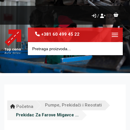
/
+381 60 499 45 22
Toggle 
Pumpe, Prekidači i Reostati
Početna
Prekidac Za Farove Migavce ...