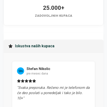
25.000+
ZADOVOLJNIH KUPACA
Iskustva naših kupaca
Stefan Nikolic
Mi
pre mesec dana
pre
"Svaka preporuka. Rečeno mi je telefonom da
"Najbolj
će deo poslati u ponedeljak i tako je bilo.
odnosom 
10+"