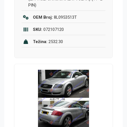
PIN)
OEM Broj:
8L0953513T
SKU:
072107120
Težina:
2532.30