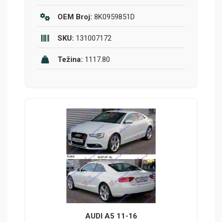
OEM Broj:
8K0959851D
SKU:
131007172
Težina:
1117.80
AUDI A5 11-16