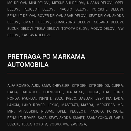
,
,
,
,
MG DELOVI
MINI DELOVI
MITSUBISHI DELOVI
NISSAN DELOVI
OPEL
,
,
,
,
DELOVI
PEUGEOT DELOVI
PIAGGIO DELOVI
PORSCHE DELOVI
,
,
,
,
RENAULT DELOVI
ROVER DELOVI
SAAB DELOVI
SEAT DELOVI
SKODA
,
,
,
,
DELOVI
SMART DELOVI
SSANGYONG DELOVI
SUBARU DELOVI
,
,
,
,
SUZUKI DELOVI
TESLA DELOVI
TOYOTA DELOVI
VOLVO DELOVI
VW
,
,
DELOVI
ZASTAVA DELOVI
PRETRAGA PO MARKAMA
AUTOMOBILA
,
,
,
,
,
,
,
ALFA ROMEO
AUDI
BMW
CHRYSLER
CITROEN
CITROEN DS
CUPRA
,
,
,
,
,
,
DACIA
DAEWOO - CHEVROLET
DAIHATSU
DODGE
FIAT
FORD
,
,
,
,
,
,
,
,
,
HONDA
HYUNDAI
INFINITI
ISUZU
IVECO
JAGUAR
JEEP
KIA
LADA
,
,
,
,
,
,
,
LANCIA
LAND ROVER
LEXUS
MASERATI
MAZDA
MERCEDES
MG
,
,
,
,
,
,
,
MINI
MITSUBISHI
NISSAN
OPEL
PEUGEOT
PIAGGIO
PORSCHE
,
,
,
,
,
,
,
,
RENAULT
ROVER
SAAB
SEAT
SKODA
SMART
SSANGYONG
SUBARU
,
,
,
,
,
,
SUZUKI
TESLA
TOYOTA
VOLVO
VW
ZASTAVA