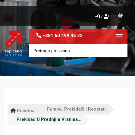
/
+381 60 499 45 22
Toggle 
Pumpe, Prekidači i Reostati
Početna
Prekidac U Prednjim Vratima...