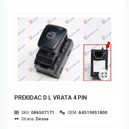
PREKIDAC D L VRATA 4 PIN
SKU:
086507171
OEM:
A4519051800
Strana:
Desna