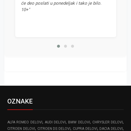
će deo poslati u ponedeljak i tako je bilo.
odnosom 
10+"
OZNAKE
,
,
,
,
ALFA ROMEO DELOVI
AUDI DELOVI
BMW DELOVI
CHRYSLER DELOVI
,
,
,
,
CITROEN DELOVI
CITROEN DS DELOVI
CUPRA DELOVI
DACIA DELOVI