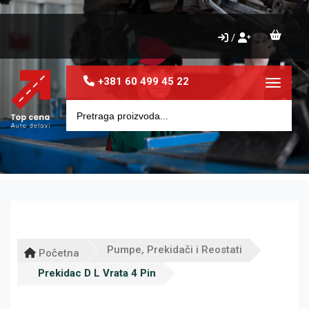
/
+381 60 499 45 22
Toggle 
Pumpe, Prekidači i Reostati
Početna
Prekidac D L Vrata 4 Pin