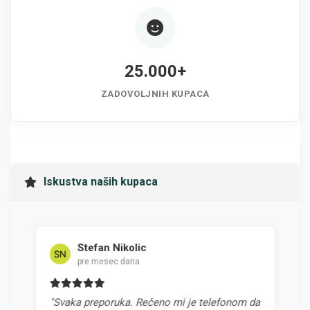
25.000+
ZADOVOLJNIH KUPACA
Iskustva naših kupaca
Stefan Nikolic
Mi
pre mesec dana
pre
"Svaka preporuka. Rečeno mi je telefonom da
"Najbolj