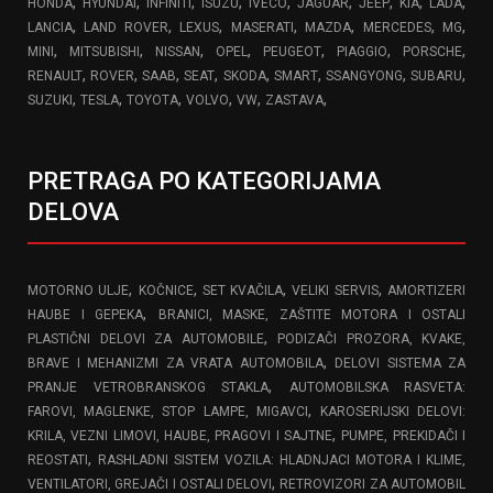
,
,
,
,
,
,
,
,
,
HONDA
HYUNDAI
INFINITI
ISUZU
IVECO
JAGUAR
JEEP
KIA
LADA
,
,
,
,
,
,
,
LANCIA
LAND ROVER
LEXUS
MASERATI
MAZDA
MERCEDES
MG
,
,
,
,
,
,
,
MINI
MITSUBISHI
NISSAN
OPEL
PEUGEOT
PIAGGIO
PORSCHE
,
,
,
,
,
,
,
,
RENAULT
ROVER
SAAB
SEAT
SKODA
SMART
SSANGYONG
SUBARU
,
,
,
,
,
,
SUZUKI
TESLA
TOYOTA
VOLVO
VW
ZASTAVA
PRETRAGA PO KATEGORIJAMA
DELOVA
,
,
,
,
MOTORNO ULJE
KOČNICE
SET KVAČILA
VELIKI SERVIS
AMORTIZERI
,
HAUBE I GEPEKA
BRANICI, MASKE, ZAŠTITE MOTORA I OSTALI
,
PLASTIČNI DELOVI ZA AUTOMOBILE
PODIZAČI PROZORA, KVAKE,
,
BRAVE I MEHANIZMI ZA VRATA AUTOMOBILA
DELOVI SISTEMA ZA
,
PRANJE VETROBRANSKOG STAKLA
AUTOMOBILSKA RASVETA:
,
FAROVI, MAGLENKE, STOP LAMPE, MIGAVCI
KAROSERIJSKI DELOVI:
,
KRILA, VEZNI LIMOVI, HAUBE, PRAGOVI I SAJTNE
PUMPE, PREKIDAČI I
,
REOSTATI
RASHLADNI SISTEM VOZILA: HLADNJACI MOTORA I KLIME,
,
VENTILATORI, GREJAČI I OSTALI DELOVI
RETROVIZORI ZA AUTOMOBIL