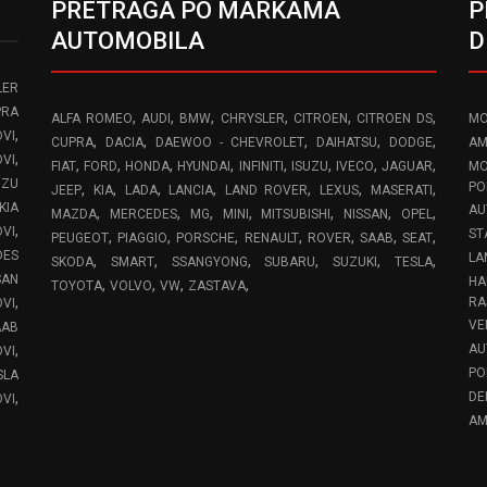
PRETRAGA PO MARKAMA
P
AUTOMOBILA
D
LER
PRA
,
,
,
,
,
,
ALFA ROMEO
AUDI
BMW
CHRYSLER
CITROEN
CITROEN DS
MO
,
VI
,
,
,
,
,
CUPRA
DACIA
DAEWOO - CHEVROLET
DAIHATSU
DODGE
AM
,
OVI
,
,
,
,
,
,
,
,
FIAT
FORD
HONDA
HYUNDAI
INFINITI
ISUZU
IVECO
JAGUAR
MO
UZU
,
,
,
,
,
,
,
PO
JEEP
KIA
LADA
LANCIA
LAND ROVER
LEXUS
MASERATI
KIA
AU
,
,
,
,
,
,
,
MAZDA
MERCEDES
MG
MINI
MITSUBISHI
NISSAN
OPEL
,
OVI
ST
,
,
,
,
,
,
,
PEUGEOT
PIAGGIO
PORSCHE
RENAULT
ROVER
SAAB
SEAT
DES
LA
,
,
,
,
,
,
SKODA
SMART
SSANGYONG
SUBARU
SUZUKI
TESLA
SAN
HA
,
,
,
,
TOYOTA
VOLVO
VW
ZASTAVA
,
RA
OVI
VE
AAB
,
AU
VI
PO
SLA
,
DE
VI
AM