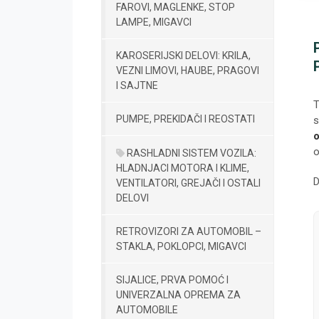
FAROVI, MAGLENKE, STOP
LAMPE, MIGAVCI
KAROSERIJSKI DELOVI: KRILA,
VEZNI LIMOVI, HAUBE, PRAGOVI
I SAJTNE
T
PUMPE, PREKIDAČI I REOSTATI
s
o
o
RASHLADNI SISTEM VOZILA:
HLADNJACI MOTORA I KLIME,
D
VENTILATORI, GREJAČI I OSTALI
DELOVI
RETROVIZORI ZA AUTOMOBIL –
STAKLA, POKLOPCI, MIGAVCI
SIJALICE, PRVA POMOĆ I
UNIVERZALNA OPREMA ZA
AUTOMOBILE