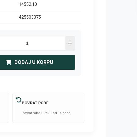
14552.10
425503375
DODAJ U KORPU
POVRAT ROBE
Povrat robe u roku od 14 dana.