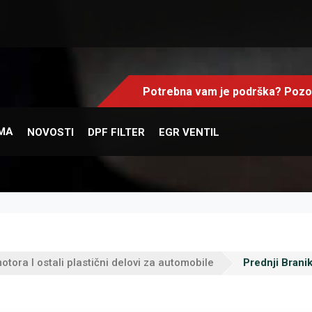
Potrebna vam je podrška? Pozov
MA
NOVOSTI
DPF FILTER
EGR VENTIL
otora I ostali plastični delovi za automobile
Prednji Brani