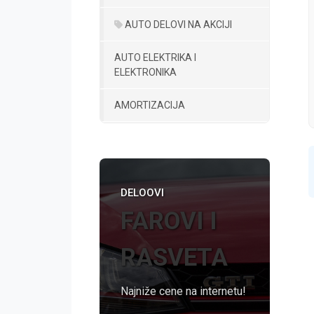
AUTO DELOVI NA AKCIJI
AUTO ELEKTRIKA I
ELEKTRONIKA
AMORTIZACIJA
DELOOVI
FAROVI I
RASVETA
Najniže cene na internetu!