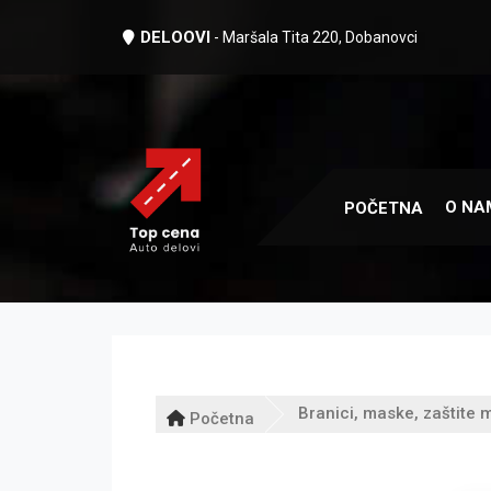
DELOOVI
- Maršala Tita 220, Dobanovci
O NA
POČETNA
Branici, maske, zaštite m
Početna