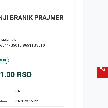
NJI BRANIK PRAJMER
25503375
86511-G5010,86511G5010
ANJU
1.00 RSD
KIA
dina:
KIA NIRO 16-22