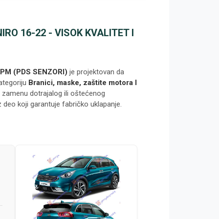
RO 16-22 - VISOK KVALITET I
 PM (PDS SENZORI)
je projektovan da
ategoriju
Branici, maske, zaštite motora I
a zamenu dotrajalog ili oštećenog
z deo koji garantuje fabričko uklapanje.