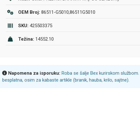
OEM Broj:
86511-G5010,86511G5010
SKU:
425503375
Težina:
14552.10
Napomena za isporuku:
Roba se šalje Bex kurirskom službom. 
besplatna, osim za kabaste artikle (branik, hauba, krilo, sajtne).