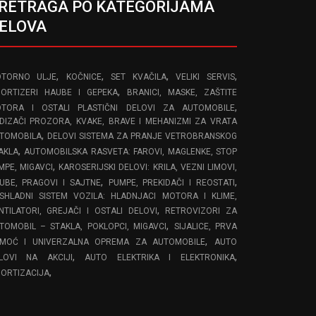
RETRAGA PO KATEGORIJAMA
ELOVA
,
,
,
,
TORNO ULJE
KOČNICE
SET KVAČILA
VELIKI SERVIS
,
ORTIZERI HAUBE I GEPEKA
BRANICI, MASKE, ZAŠTITE
,
TORA I OSTALI PLASTIČNI DELOVI ZA AUTOMOBILE
DIZAČI PROZORA, KVAKE, BRAVE I MEHANIZMI ZA VRATA
,
TOMOBILA
DELOVI SISTEMA ZA PRANJE VETROBRANSKOG
,
AKLA
AUTOMOBILSKA RASVETA: FAROVI, MAGLENKE, STOP
,
MPE, MIGAVCI
KAROSERIJSKI DELOVI: KRILA, VEZNI LIMOVI,
,
,
UBE, PRAGOVI I SAJTNE
PUMPE, PREKIDAČI I REOSTATI
SHLADNI SISTEM VOZILA: HLADNJACI MOTORA I KLIME,
,
NTILATORI, GREJAČI I OSTALI DELOVI
RETROVIZORI ZA
,
TOMOBIL – STAKLA, POKLOPCI, MIGAVCI
SIJALICE, PRVA
,
MOĆ I UNIVERZALNA OPREMA ZA AUTOMOBILE
AUTO
,
,
LOVI NA AKCIJI
AUTO ELEKTRIKA I ELEKTRONIKA
,
ORTIZACIJA