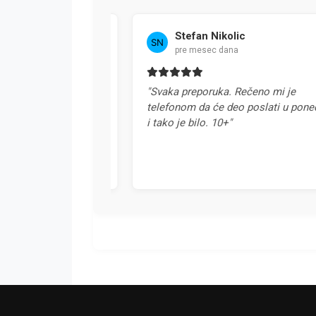
Stefan Nikolic
pre mesec dana
a u Srbiji. Svaka
"Svaka preporuka. Rečeno mi je
telefonom da će deo poslati u ponedel
i tako je bilo. 10+"