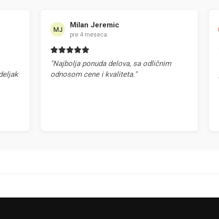
Milan Jeremic
pre 4 meseca
"Najbolja ponuda delova, sa odličnim
"Na
jak
odnosom cene i kvaliteta."
pr