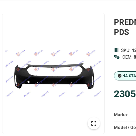
PRED
PDS
SKU:
4
OEM:
NA ST
2305
Marka:
Model / Go