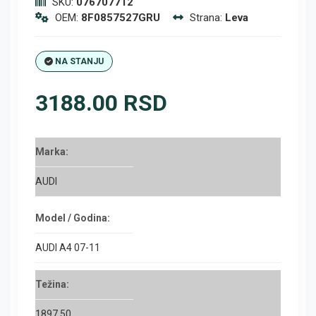
SKU:
076707712
OEM:
8F0857527GRU
Strana:
Leva
NA STANJU
3188.00 RSD
Marka:
AUDI
Model / Godina:
AUDI A4 07-11
Težina:
1897.50