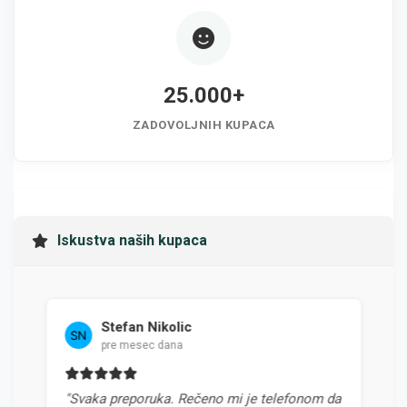
25.000+
ZADOVOLJNIH KUPACA
Iskustva naših kupaca
Stefan Nikolic
Mila
pre mesec dana
pre 4
"Svaka preporuka. Rečeno mi je telefonom da
"Najbolja 