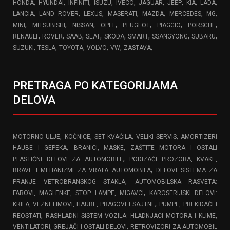
,
,
,
,
,
,
,
,
,
HONDA
HYUNDAI
INFINITI
ISUZU
IVECO
JAGUAR
JEEP
KIA
LADA
,
,
,
,
,
,
,
LANCIA
LAND ROVER
LEXUS
MASERATI
MAZDA
MERCEDES
MG
,
,
,
,
,
,
,
MINI
MITSUBISHI
NISSAN
OPEL
PEUGEOT
PIAGGIO
PORSCHE
,
,
,
,
,
,
,
,
RENAULT
ROVER
SAAB
SEAT
SKODA
SMART
SSANGYONG
SUBARU
,
,
,
,
,
,
SUZUKI
TESLA
TOYOTA
VOLVO
VW
ZASTAVA
PRETRAGA PO KATEGORIJAMA
DELOVA
,
,
,
,
MOTORNO ULJE
KOČNICE
SET KVAČILA
VELIKI SERVIS
AMORTIZERI
,
HAUBE I GEPEKA
BRANICI, MASKE, ZAŠTITE MOTORA I OSTALI
,
PLASTIČNI DELOVI ZA AUTOMOBILE
PODIZAČI PROZORA, KVAKE,
,
BRAVE I MEHANIZMI ZA VRATA AUTOMOBILA
DELOVI SISTEMA ZA
,
PRANJE VETROBRANSKOG STAKLA
AUTOMOBILSKA RASVETA:
,
FAROVI, MAGLENKE, STOP LAMPE, MIGAVCI
KAROSERIJSKI DELOVI:
,
KRILA, VEZNI LIMOVI, HAUBE, PRAGOVI I SAJTNE
PUMPE, PREKIDAČI I
,
REOSTATI
RASHLADNI SISTEM VOZILA: HLADNJACI MOTORA I KLIME,
,
VENTILATORI, GREJAČI I OSTALI DELOVI
RETROVIZORI ZA AUTOMOBIL