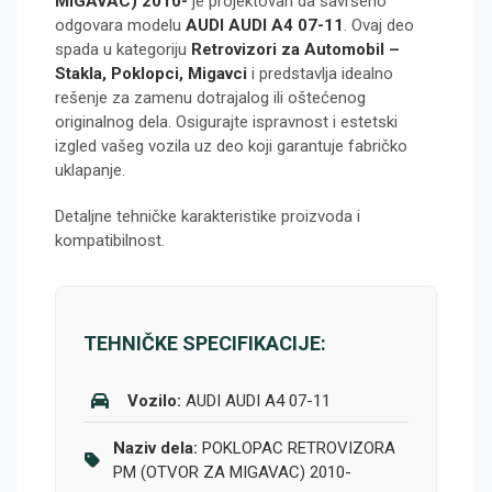
MIGAVAC) 2010-
je projektovan da savršeno
odgovara modelu
AUDI AUDI A4 07-11
. Ovaj deo
spada u kategoriju
Retrovizori za Automobil –
Stakla, Poklopci, Migavci
i predstavlja idealno
rešenje za zamenu dotrajalog ili oštećenog
originalnog dela. Osigurajte ispravnost i estetski
izgled vašeg vozila uz deo koji garantuje fabričko
uklapanje.
Detaljne tehničke karakteristike proizvoda i
kompatibilnost.
TEHNIČKE SPECIFIKACIJE:
Vozilo:
AUDI AUDI A4 07-11
Naziv dela:
POKLOPAC RETROVIZORA
PM (OTVOR ZA MIGAVAC) 2010-