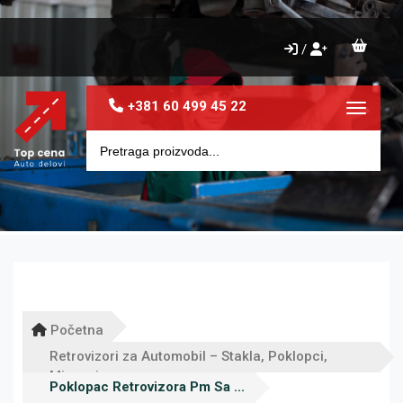
/
+381 60 499 45 22
Toggle 
Početna
Retrovizori za Automobil – Stakla, Poklopci,
Migavci
Poklopac Retrovizora Pm Sa ...