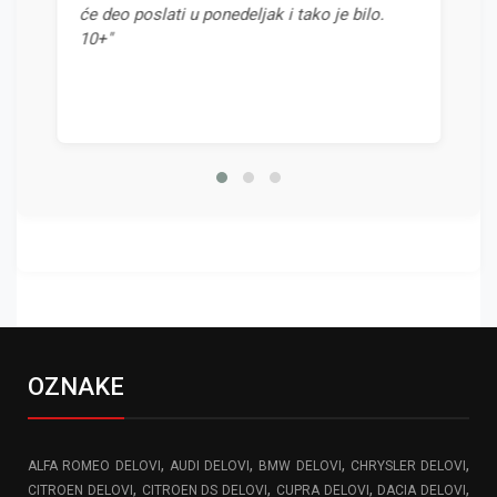
će deo poslati u ponedeljak i tako je bilo.
odnosom ce
10+"
OZNAKE
,
,
,
,
ALFA ROMEO DELOVI
AUDI DELOVI
BMW DELOVI
CHRYSLER DELOVI
,
,
,
,
CITROEN DELOVI
CITROEN DS DELOVI
CUPRA DELOVI
DACIA DELOVI