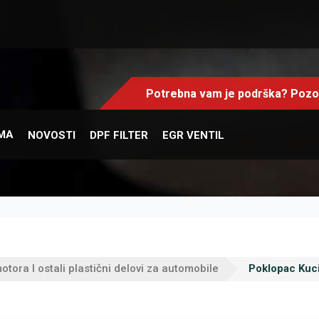
Potrebna vam je podrška? Pozov
MA
NOVOSTI
DPF FILTER
EGR VENTIL
otora I ostali plastični delovi za automobile
Poklopac Kucis