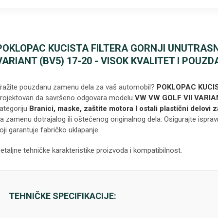
POKLOPAC KUCISTA FILTERA GORNJI UNUTRASNJ
VARIANT (BV5) 17-20 - VISOK KVALITET I POUZ
ražite pouzdanu zamenu dela za vaš automobil?
POKLOPAC KUCIS
rojektovan da savršeno odgovara modelu
VW VW GOLF VII VARIA
ategoriju
Branici, maske, zaštite motora I ostali plastični delovi 
a zamenu dotrajalog ili oštećenog originalnog dela. Osigurajte isprav
oji garantuje fabričko uklapanje.
etaljne tehničke karakteristike proizvoda i kompatibilnost.
TEHNIČKE SPECIFIKACIJE: