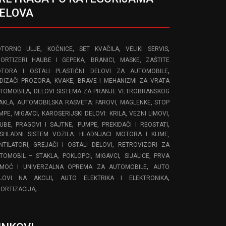
ELOVA
,
,
,
,
TORNO ULJE
KOČNICE
SET KVAČILA
VELIKI SERVIS
,
ORTIZERI HAUBE I GEPEKA
BRANICI, MASKE, ZAŠTITE
,
TORA I OSTALI PLASTIČNI DELOVI ZA AUTOMOBILE
DIZAČI PROZORA, KVAKE, BRAVE I MEHANIZMI ZA VRATA
,
TOMOBILA
DELOVI SISTEMA ZA PRANJE VETROBRANSKOG
,
AKLA
AUTOMOBILSKA RASVETA: FAROVI, MAGLENKE, STOP
,
MPE, MIGAVCI
KAROSERIJSKI DELOVI: KRILA, VEZNI LIMOVI,
,
,
UBE, PRAGOVI I SAJTNE
PUMPE, PREKIDAČI I REOSTATI
SHLADNI SISTEM VOZILA: HLADNJACI MOTORA I KLIME,
,
NTILATORI, GREJAČI I OSTALI DELOVI
RETROVIZORI ZA
,
TOMOBIL – STAKLA, POKLOPCI, MIGAVCI
SIJALICE, PRVA
,
MOĆ I UNIVERZALNA OPREMA ZA AUTOMOBILE
AUTO
,
,
LOVI NA AKCIJI
AUTO ELEKTRIKA I ELEKTRONIKA
,
ORTIZACIJA