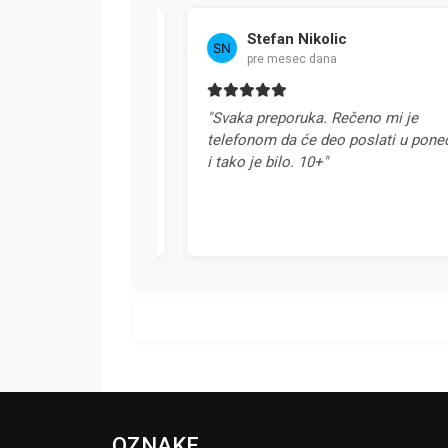
Stefan Nikolic
pre mesec dana
a u Srbiji. Svaka
"Svaka preporuka. Rečeno mi je
telefonom da će deo poslati u ponedel
i tako je bilo. 10+"
OZNAKE