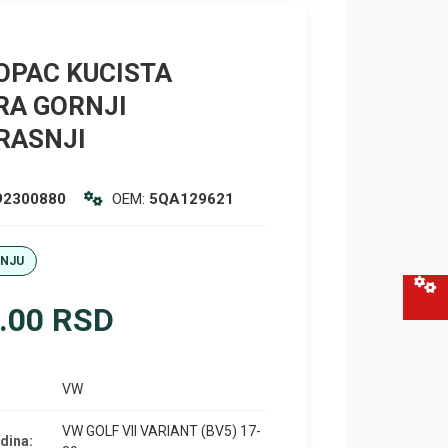
OPAC KUCISTA
RA GORNJI
RASNJI
92300880
OEM:
5QA129621
ANJU
.00 RSD
VW
VW GOLF VII VARIANT (BV5) 17-
dina: