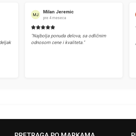
Milan Jeremic
pre 4 meseca
"Najbolja ponuda delova, sa odličnim
"Na
jak
odnosom cene i kvaliteta."
pr
PRETRAGA PO MARKAMA
P