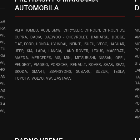
AUTOMOBILA
D
LER
PRA
,
,
,
,
,
,
ALFA ROMEO
AUDI
BMW
CHRYSLER
CITROEN
CITROEN DS
MO
,
VI
,
,
,
,
,
CUPRA
DACIA
DAEWOO - CHEVROLET
DAIHATSU
DODGE
AM
,
OVI
,
,
,
,
,
,
,
,
FIAT
FORD
HONDA
HYUNDAI
INFINITI
ISUZU
IVECO
JAGUAR
MO
UZU
,
,
,
,
,
,
,
PO
JEEP
KIA
LADA
LANCIA
LAND ROVER
LEXUS
MASERATI
KIA
AU
,
,
,
,
,
,
,
MAZDA
MERCEDES
MG
MINI
MITSUBISHI
NISSAN
OPEL
,
OVI
ST
,
,
,
,
,
,
,
PEUGEOT
PIAGGIO
PORSCHE
RENAULT
ROVER
SAAB
SEAT
DES
LA
,
,
,
,
,
,
SKODA
SMART
SSANGYONG
SUBARU
SUZUKI
TESLA
SAN
HA
,
,
,
,
TOYOTA
VOLVO
VW
ZASTAVA
,
RA
OVI
VE
AAB
,
AU
VI
PO
SLA
,
DE
VI
AM