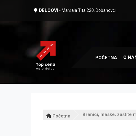
DELOOVI
- Maršala Tita 220, Dobanovci
O NA
POČETNA
Branici, maske, zaštite m
Početna