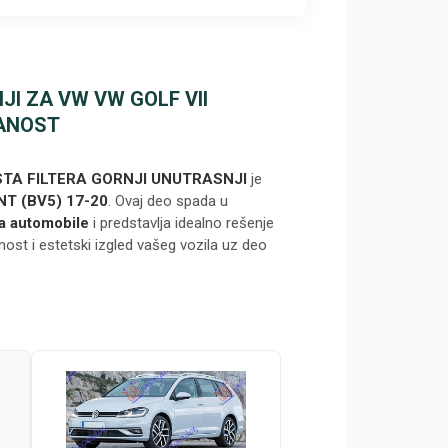
I ZA VW VW GOLF VII
DANOST
TA FILTERA GORNJI UNUTRASNJI
je
NT (BV5) 17-20
. Ovaj deo spada u
za automobile
i predstavlja idealno rešenje
nost i estetski izgled vašeg vozila uz deo