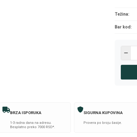
Težina:
Bar kod:
BRZA ISPORUKA
SIGURNA KUPOVINA
1-3 radna dana na adresu.
Provera po broju šasije.
Besplatno preko 7000 RSD*.