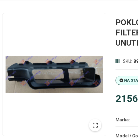
POKL
FILTE
UNUT
SKU:
8
NA ST
2156
Marka:
Model / Go