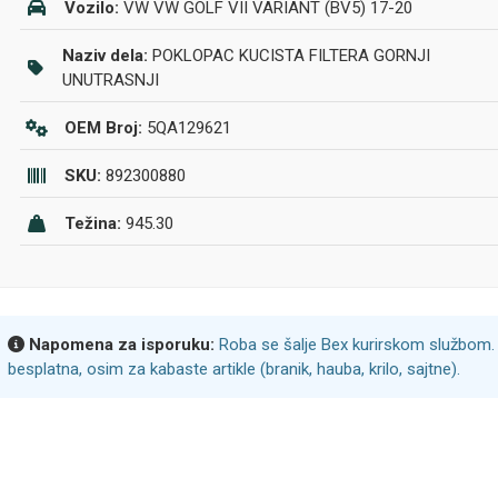
Vozilo:
VW VW GOLF VII VARIANT (BV5) 17-20
Naziv dela:
POKLOPAC KUCISTA FILTERA GORNJI
UNUTRASNJI
OEM Broj:
5QA129621
SKU:
892300880
Težina:
945.30
Napomena za isporuku:
Roba se šalje Bex kurirskom službom. 
besplatna, osim za kabaste artikle (branik, hauba, krilo, sajtne).