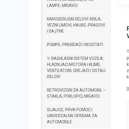
LAMPE, MIGAVCI
KAROSERIJSKI DELOVI: KRILA,
VEZNI LIMOVI, HAUBE, PRAGOVI
I SAJTNE
PUMPE, PREKIDAČI I REOSTATI
T
p
RASHLADNI SISTEM VOZILA:
k
HLADNJACI MOTORA I KLIME,
z
VENTILATORI, GREJAČI I OSTALI
DELOVI
k
D
RETROVIZORI ZA AUTOMOBIL –
STAKLA, POKLOPCI, MIGAVCI
SIJALICE, PRVA POMOĆ I
UNIVERZALNA OPREMA ZA
AUTOMOBILE