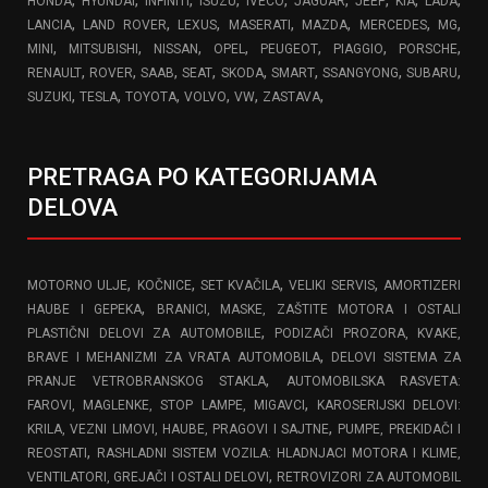
HONDA
HYUNDAI
INFINITI
ISUZU
IVECO
JAGUAR
JEEP
KIA
LADA
,
,
,
,
,
,
,
LANCIA
LAND ROVER
LEXUS
MASERATI
MAZDA
MERCEDES
MG
,
,
,
,
,
,
,
MINI
MITSUBISHI
NISSAN
OPEL
PEUGEOT
PIAGGIO
PORSCHE
,
,
,
,
,
,
,
,
RENAULT
ROVER
SAAB
SEAT
SKODA
SMART
SSANGYONG
SUBARU
,
,
,
,
,
,
SUZUKI
TESLA
TOYOTA
VOLVO
VW
ZASTAVA
PRETRAGA PO KATEGORIJAMA
DELOVA
,
,
,
,
MOTORNO ULJE
KOČNICE
SET KVAČILA
VELIKI SERVIS
AMORTIZERI
,
HAUBE I GEPEKA
BRANICI, MASKE, ZAŠTITE MOTORA I OSTALI
,
PLASTIČNI DELOVI ZA AUTOMOBILE
PODIZAČI PROZORA, KVAKE,
,
BRAVE I MEHANIZMI ZA VRATA AUTOMOBILA
DELOVI SISTEMA ZA
,
PRANJE VETROBRANSKOG STAKLA
AUTOMOBILSKA RASVETA:
,
FAROVI, MAGLENKE, STOP LAMPE, MIGAVCI
KAROSERIJSKI DELOVI:
,
KRILA, VEZNI LIMOVI, HAUBE, PRAGOVI I SAJTNE
PUMPE, PREKIDAČI I
,
REOSTATI
RASHLADNI SISTEM VOZILA: HLADNJACI MOTORA I KLIME,
,
VENTILATORI, GREJAČI I OSTALI DELOVI
RETROVIZORI ZA AUTOMOBIL