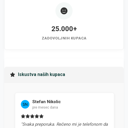
25.000+
ZADOVOLJNIH KUPACA
Iskustva naših kupaca
Stefan Nikolic
pre mesec dana
"Svaka preporuka. Rečeno mi je telefonom da
"Najb