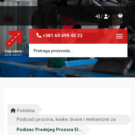
/
+381 60 499 45 22
Toggle 
Početna
Podizači prozora, kvake, brave i mehanizmi za
vrata automobila
Podizac Prednjeg Prozora El...