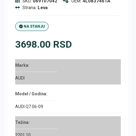
SKU:
069107042
OEM:
4L0837461A
Strana:
Leva
NA STANJU
3698.00 RSD
Marka:
AUDI
Model / Godina:
AUDI Q7 06-09
Težina:
2201.10