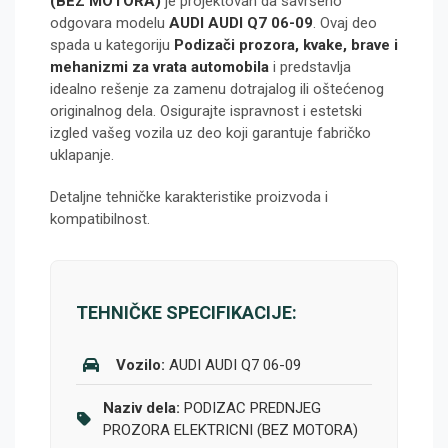
(BEZ MOTORA)
je projektovan da savršeno
odgovara modelu
AUDI AUDI Q7 06-09
. Ovaj deo
spada u kategoriju
Podizači prozora, kvake, brave i
mehanizmi za vrata automobila
i predstavlja
idealno rešenje za zamenu dotrajalog ili oštećenog
originalnog dela. Osigurajte ispravnost i estetski
izgled vašeg vozila uz deo koji garantuje fabričko
uklapanje.
Detaljne tehničke karakteristike proizvoda i
kompatibilnost.
TEHNIČKE SPECIFIKACIJE:
Vozilo:
AUDI AUDI Q7 06-09
Naziv dela:
PODIZAC PREDNJEG
PROZORA ELEKTRICNI (BEZ MOTORA)