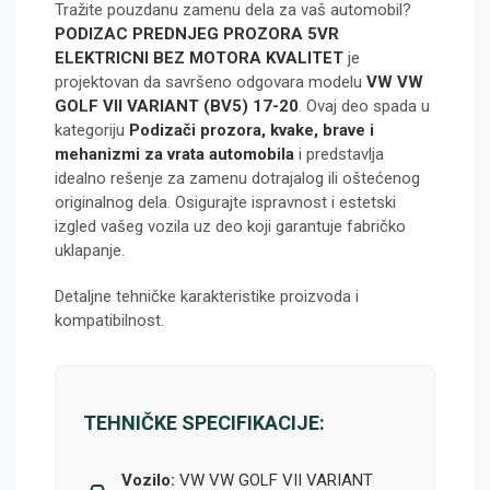
Tražite pouzdanu zamenu dela za vaš automobil?
PODIZAC PREDNJEG PROZORA 5VR
ELEKTRICNI BEZ MOTORA KVALITET
je
projektovan da savršeno odgovara modelu
VW VW
GOLF VII VARIANT (BV5) 17-20
. Ovaj deo spada u
kategoriju
Podizači prozora, kvake, brave i
mehanizmi za vrata automobila
i predstavlja
idealno rešenje za zamenu dotrajalog ili oštećenog
originalnog dela. Osigurajte ispravnost i estetski
izgled vašeg vozila uz deo koji garantuje fabričko
uklapanje.
Detaljne tehničke karakteristike proizvoda i
kompatibilnost.
TEHNIČKE SPECIFIKACIJE:
Vozilo:
VW VW GOLF VII VARIANT