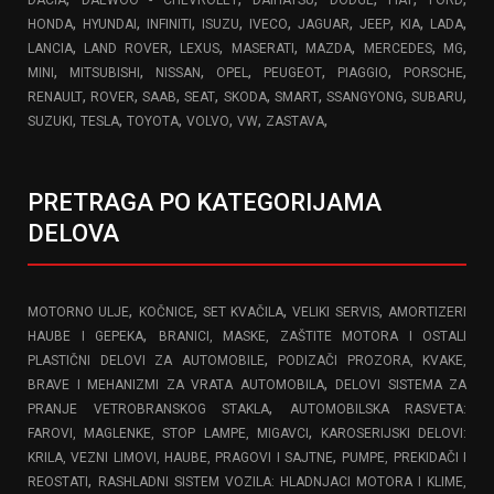
DACIA
DAEWOO - CHEVROLET
DAIHATSU
DODGE
FIAT
FORD
,
,
,
,
,
,
,
,
,
HONDA
HYUNDAI
INFINITI
ISUZU
IVECO
JAGUAR
JEEP
KIA
LADA
,
,
,
,
,
,
,
LANCIA
LAND ROVER
LEXUS
MASERATI
MAZDA
MERCEDES
MG
,
,
,
,
,
,
,
MINI
MITSUBISHI
NISSAN
OPEL
PEUGEOT
PIAGGIO
PORSCHE
,
,
,
,
,
,
,
,
RENAULT
ROVER
SAAB
SEAT
SKODA
SMART
SSANGYONG
SUBARU
,
,
,
,
,
,
SUZUKI
TESLA
TOYOTA
VOLVO
VW
ZASTAVA
PRETRAGA PO KATEGORIJAMA
DELOVA
,
,
,
,
MOTORNO ULJE
KOČNICE
SET KVAČILA
VELIKI SERVIS
AMORTIZERI
,
HAUBE I GEPEKA
BRANICI, MASKE, ZAŠTITE MOTORA I OSTALI
,
PLASTIČNI DELOVI ZA AUTOMOBILE
PODIZAČI PROZORA, KVAKE,
,
BRAVE I MEHANIZMI ZA VRATA AUTOMOBILA
DELOVI SISTEMA ZA
,
PRANJE VETROBRANSKOG STAKLA
AUTOMOBILSKA RASVETA:
,
FAROVI, MAGLENKE, STOP LAMPE, MIGAVCI
KAROSERIJSKI DELOVI:
,
KRILA, VEZNI LIMOVI, HAUBE, PRAGOVI I SAJTNE
PUMPE, PREKIDAČI I
,
REOSTATI
RASHLADNI SISTEM VOZILA: HLADNJACI MOTORA I KLIME,