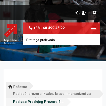
/
+381 60 499 45 22
Toggle 
Početna
Podizači prozora, kvake, brave i mehanizmi za
vrata automobila
Podizac Prednjeg Prozora El...