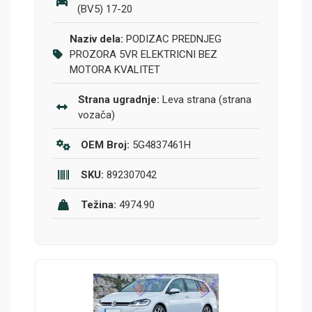
(BV5) 17-20
Naziv dela:
PODIZAC PREDNJEG
PROZORA 5VR ELEKTRICNI BEZ
MOTORA KVALITET
Strana ugradnje:
Leva strana (strana
vozača)
OEM Broj:
5G4837461H
SKU:
892307042
Težina:
4974.90