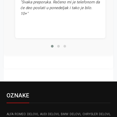
"Svaka preporuka. Rečeno mi je telefonom da
"N
će deo poslati u ponedeljak i tako je bilo.
od
10+"
OZNAKE
,
,
,
,
ALFA ROMEO DELOVI
AUDI DELOVI
BMW DELOVI
CHRYSLER DELOVI