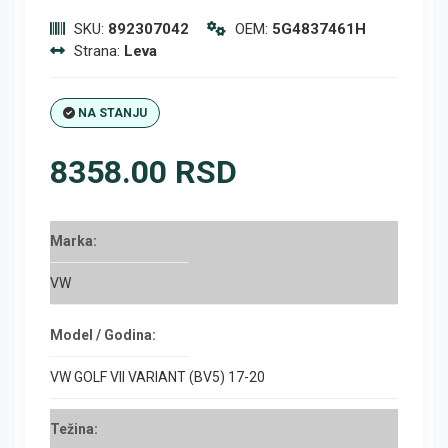
SKU:
892307042
OEM:
5G4837461H
Strana:
Leva
NA STANJU
8358.00 RSD
Marka:
VW
Model / Godina:
VW GOLF VII VARIANT (BV5) 17-20
Težina: