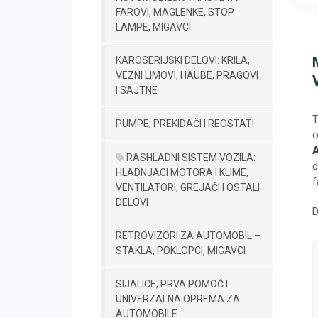
FAROVI, MAGLENKE, STOP
LAMPE, MIGAVCI
KAROSERIJSKI DELOVI: KRILA,
VEZNI LIMOVI, HAUBE, PRAGOVI
I SAJTNE
T
PUMPE, PREKIDAČI I REOSTATI
o
A
RASHLADNI SISTEM VOZILA:
d
HLADNJACI MOTORA I KLIME,
f
VENTILATORI, GREJAČI I OSTALI
DELOVI
D
RETROVIZORI ZA AUTOMOBIL –
STAKLA, POKLOPCI, MIGAVCI
SIJALICE, PRVA POMOĆ I
UNIVERZALNA OPREMA ZA
AUTOMOBILE