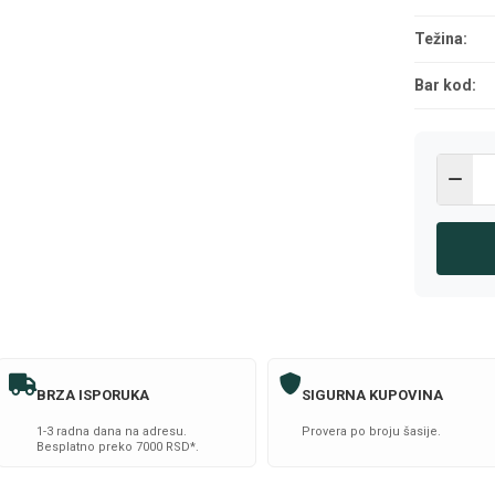
Težina:
Bar kod:
BRZA ISPORUKA
SIGURNA KUPOVINA
1-3 radna dana na adresu.
Provera po broju šasije.
Besplatno preko 7000 RSD*.