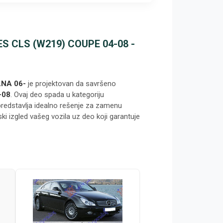
 CLS (W219) COUPE 04-08 -
NA 06-
je projektovan da savršeno
-08
. Ovaj deo spada u kategoriju
predstavlja idealno rešenje za zamenu
ski izgled vašeg vozila uz deo koji garantuje