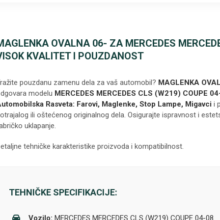
MAGLENKA OVALNA 06- ZA MERCEDES MERCEDES
VISOK KVALITET I POUZDANOST
ražite pouzdanu zamenu dela za vaš automobil?
MAGLENKA OVAL
dgovara modelu
MERCEDES MERCEDES CLS (W219) COUPE 04
utomobilska Rasveta: Farovi, Maglenke, Stop Lampe, Migavci
i 
otrajalog ili oštećenog originalnog dela. Osigurajte ispravnost i estet
abričko uklapanje.
etaljne tehničke karakteristike proizvoda i kompatibilnost.
TEHNIČKE SPECIFIKACIJE:
Vozilo:
MERCEDES MERCEDES CLS (W219) COUPE 04-08