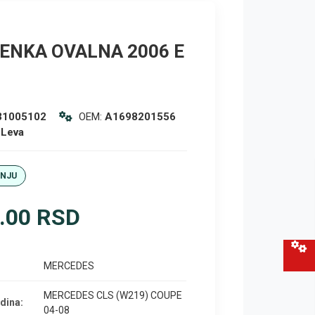
ENKA OVALNA 2006 E
31005102
OEM:
A1698201556
:
Leva
ANJU
.00 RSD
MERCEDES
MERCEDES CLS (W219) COUPE
dina:
04-08