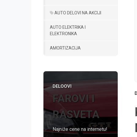
AUTO DELOVI NA AKCIJI
AUTO ELEKTRIKA I
ELEKTRONIKA
AMORTIZACIJA
DELOOVI
D
FAROVI I
RASVETA
Najniže cene na internetu!