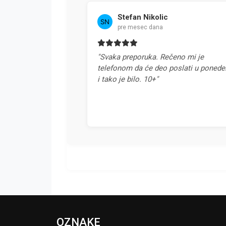
Stefan Nikolic
pre mesec dana
vaka
"Svaka preporuka. Rečeno mi je
telefonom da će deo poslati u ponedeljak
i tako je bilo. 10+"
OZNAKE