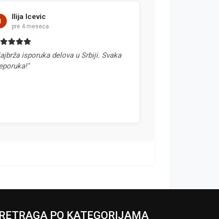
c
Stefan Nikolic
ca
pre mesec dana
ka delova u Srbiji. Svaka
"Svaka preporuka. Rečeno mi j
telefonom da će deo poslati u 
i tako je bilo. 10+"
RETRAGA PO KATEGORIJAMA