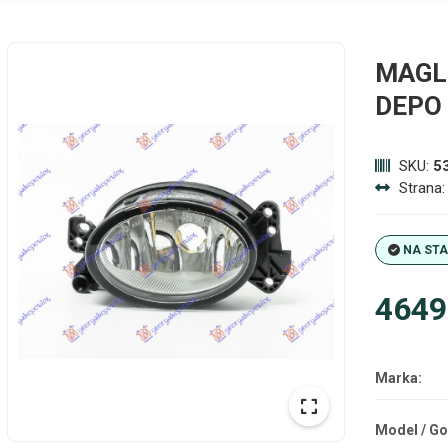
MAGL
DEPO
SKU:
5
Strana
NA ST
4649
Marka:
Model / Go