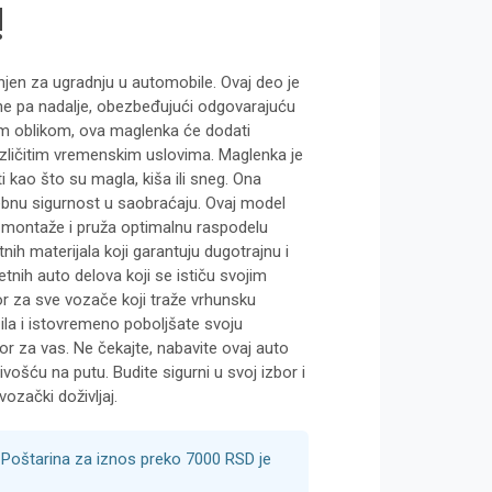
!
jen za ugradnju u automobile. Ovaj deo je
e pa nadalje, obezbeđujući odgovarajuću
nim oblikom, ova maglenka će dodati
različitim vremenskim uslovima. Maglenka je
 kao što su magla, kiša ili sneg. Ona
ebnu sigurnost u saobraćaju. Ovaj model
s montaže i pruža optimalnu raspodelu
ih materijala koji garantuju dugotrajnu i
nih auto delova koji se ističu svojim
r za sve vozače koji traže vrhunsku
zila i istovremeno poboljšate svoju
or za vas. Ne čekajte, nabavite ovaj auto
vošću na putu. Budite sigurni u svoj izbor i
vozački doživljaj.
Poštarina za iznos preko 7000 RSD je