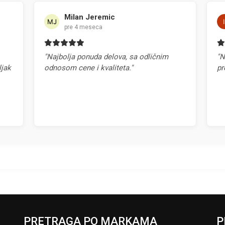
Milan Jeremic
Ilija Icevi
pre 4 meseca
pre 4 mese
"Najbolja ponuda delova, sa odličnim
"Najbrža isporu
odnosom cene i kvaliteta."
preporuka!"
PRETRAGA PO MARKAMA
P