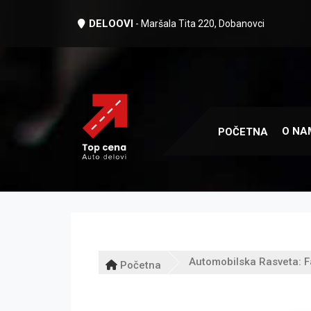
DELOOVI
- Maršala Tita 220, Dobanovci
O NA
POČETNA
Automobilska Rasveta: F
Početna