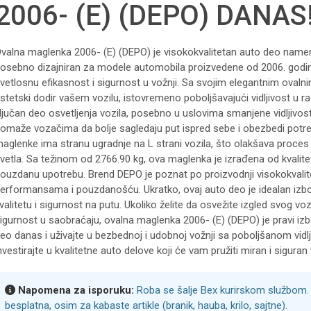
2006- (E) (DEPO) DANAS
valna maglenka 2006- (E) (DEPO) je visokokvalitetan auto deo namen
osebno dizajniran za modele automobila proizvedene od 2006. godin
vetlosnu efikasnost i sigurnost u vožnji. Sa svojim elegantnim oval
stetski dodir vašem vozilu, istovremeno poboljšavajući vidljivost u 
ljučan deo osvetljenja vozila, posebno u uslovima smanjene vidljivosti
omaže vozačima da bolje sagledaju put ispred sebe i obezbedi potr
aglenke ima stranu ugradnje na L strani vozila, što olakšava proce
vetla. Sa težinom od 2766.90 kg, ova maglenka je izrađena od kvalitetn
ouzdanu upotrebu. Brend DEPO je poznat po proizvodnji visokokvalitet
erformansama i pouzdanošću. Ukratko, ovaj auto deo je idealan izbo
valitetu i sigurnost na putu. Ukoliko želite da osvežite izgled svog vo
igurnost u saobraćaju, ovalna maglenka 2006- (E) (DEPO) je pravi izb
eo danas i uživajte u bezbednoj i udobnoj vožnji sa poboljšanom vidlji
nvestirajte u kvalitetne auto delove koji će vam pružiti miran i siguran 
Napomena za isporuku:
Roba se šalje Bex kurirskom službom. 
besplatna, osim za kabaste artikle (branik, hauba, krilo, sajtne).