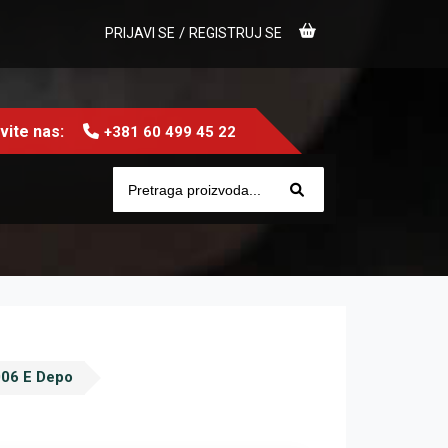
/
PRIJAVI SE
REGISTRUJ SE
ite nas:
+381 60 499 45 22
006 E Depo