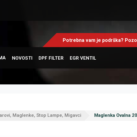
Potrebna vam je podrška? Pozov
MA
NOVOSTI
DPF FILTER
EGR VENTIL
arovi, Maglenke, Stop Lampe, Migavci
Maglenka Ovalna 2