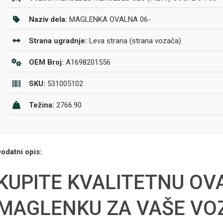
Naziv dela:
MAGLENKA OVALNA 06-
Strana ugradnje:
Leva strana (strana vozača)
OEM Broj:
A1698201556
SKU:
531005102
Težina:
2766.90
odatni opis:
KUPITE KVALITETNU OV
MAGLENKU ZA VAŠE VOZ