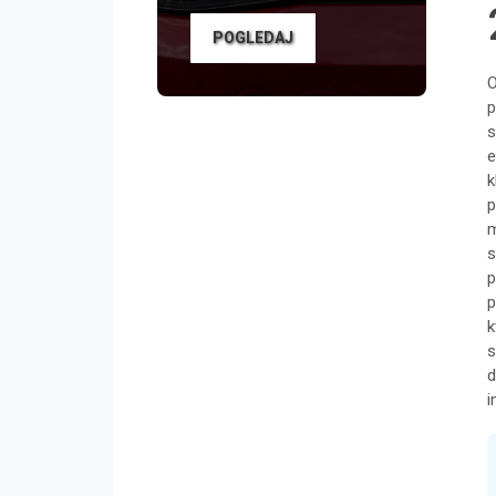
POGLEDAJ
O
p
s
e
k
p
m
s
p
p
k
s
d
i