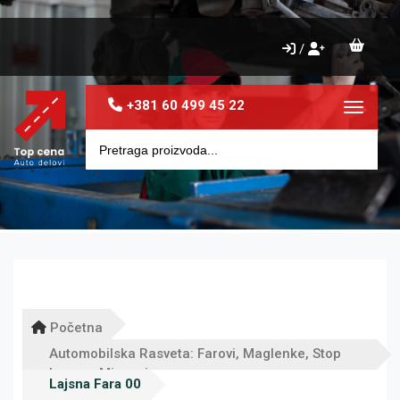
/
+381 60 499 45 22
Toggle 
Početna
Automobilska Rasveta: Farovi, Maglenke, Stop
Lampe, Migavci
Lajsna Fara 00