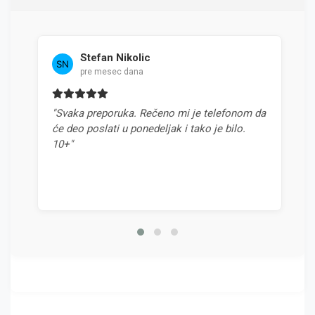
Stefan Nikolic
pre mesec dana
"Svaka preporuka. Rečeno mi je telefonom da
"
će deo poslati u ponedeljak i tako je bilo.
o
10+"