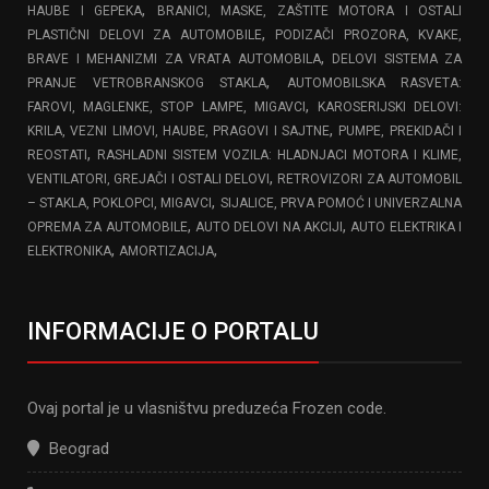
,
HAUBE I GEPEKA
BRANICI, MASKE, ZAŠTITE MOTORA I OSTALI
,
PLASTIČNI DELOVI ZA AUTOMOBILE
PODIZAČI PROZORA, KVAKE,
,
BRAVE I MEHANIZMI ZA VRATA AUTOMOBILA
DELOVI SISTEMA ZA
,
PRANJE VETROBRANSKOG STAKLA
AUTOMOBILSKA RASVETA:
,
FAROVI, MAGLENKE, STOP LAMPE, MIGAVCI
KAROSERIJSKI DELOVI:
,
KRILA, VEZNI LIMOVI, HAUBE, PRAGOVI I SAJTNE
PUMPE, PREKIDAČI I
,
REOSTATI
RASHLADNI SISTEM VOZILA: HLADNJACI MOTORA I KLIME,
,
VENTILATORI, GREJAČI I OSTALI DELOVI
RETROVIZORI ZA AUTOMOBIL
,
– STAKLA, POKLOPCI, MIGAVCI
SIJALICE, PRVA POMOĆ I UNIVERZALNA
,
,
OPREMA ZA AUTOMOBILE
AUTO DELOVI NA AKCIJI
AUTO ELEKTRIKA I
,
,
ELEKTRONIKA
AMORTIZACIJA
INFORMACIJE O PORTALU
Ovaj portal je u vlasništvu preduzeća Frozen code.
Beograd