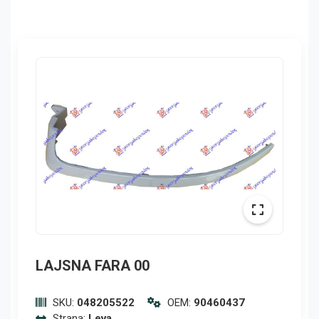
LAJSNA FARA 00
SKU:
048205522
OEM:
90460437
Strana:
Leva