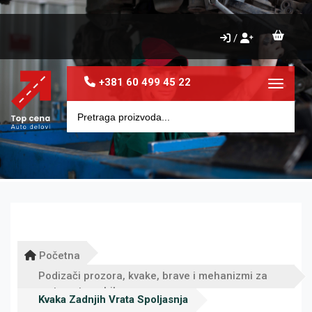
/
+381 60 499 45 22
Toggle 
Početna
Podizači prozora, kvake, brave i mehanizmi za
vrata automobila
Kvaka Zadnjih Vrata Spoljasnja