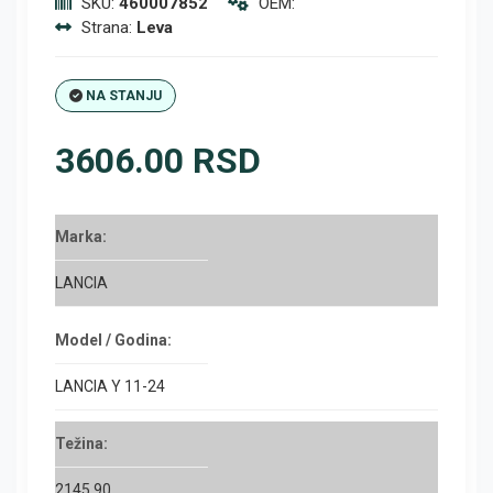
SKU:
460007852
OEM:
Strana:
Leva
NA STANJU
3606.00 RSD
Marka:
LANCIA
Model / Godina:
LANCIA Y 11-24
Težina:
2145.90