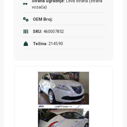
Strana ugradnje:
Leva strana (strana
vozača)
OEM Broj:
SKU:
460007852
Težina:
2145.90