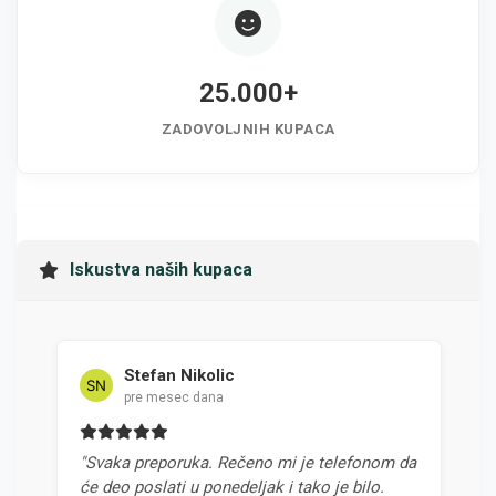
25.000+
ZADOVOLJNIH KUPACA
Iskustva naših kupaca
Stefan Nikolic
M
pre mesec dana
p
"Svaka preporuka. Rečeno mi je telefonom da
"Najbol
će deo poslati u ponedeljak i tako je bilo.
odnosom