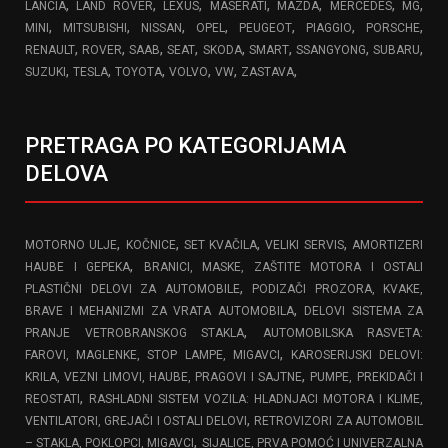
,
,
,
,
,
,
,
LANCIA
LAND ROVER
LEXUS
MASERATI
MAZDA
MERCEDES
MG
,
,
,
,
,
,
,
MINI
MITSUBISHI
NISSAN
OPEL
PEUGEOT
PIAGGIO
PORSCHE
,
,
,
,
,
,
,
,
RENAULT
ROVER
SAAB
SEAT
SKODA
SMART
SSANGYONG
SUBARU
,
,
,
,
,
,
SUZUKI
TESLA
TOYOTA
VOLVO
VW
ZASTAVA
PRETRAGA PO KATEGORIJAMA
DELOVA
,
,
,
,
MOTORNO ULJE
KOČNICE
SET KVAČILA
VELIKI SERVIS
AMORTIZERI
,
HAUBE I GEPEKA
BRANICI, MASKE, ZAŠTITE MOTORA I OSTALI
,
PLASTIČNI DELOVI ZA AUTOMOBILE
PODIZAČI PROZORA, KVAKE,
,
BRAVE I MEHANIZMI ZA VRATA AUTOMOBILA
DELOVI SISTEMA ZA
,
PRANJE VETROBRANSKOG STAKLA
AUTOMOBILSKA RASVETA:
,
FAROVI, MAGLENKE, STOP LAMPE, MIGAVCI
KAROSERIJSKI DELOVI:
,
KRILA, VEZNI LIMOVI, HAUBE, PRAGOVI I SAJTNE
PUMPE, PREKIDAČI I
,
REOSTATI
RASHLADNI SISTEM VOZILA: HLADNJACI MOTORA I KLIME,
,
VENTILATORI, GREJAČI I OSTALI DELOVI
RETROVIZORI ZA AUTOMOBIL
,
– STAKLA, POKLOPCI, MIGAVCI
SIJALICE, PRVA POMOĆ I UNIVERZALNA