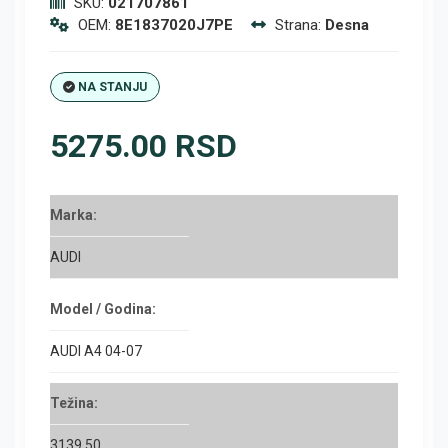
SKU:
021707861
OEM:
8E1837020J7PE
Strana:
Desna
NA STANJU
5275.00 RSD
Marka:
AUDI
Model / Godina:
AUDI A4 04-07
Težina:
3139.50