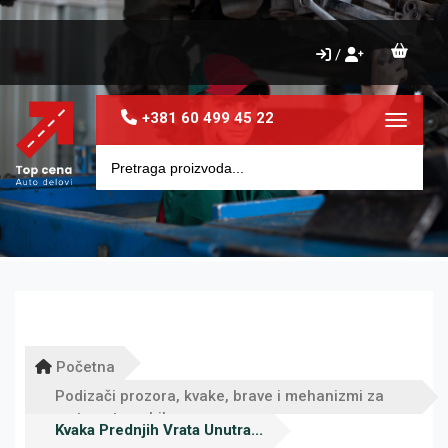
/
+381 60 499 45 22
Toggle 
Početna
Podizači prozora, kvake, brave i mehanizmi za
vrata automobila
Kvaka Prednjih Vrata Unutra...