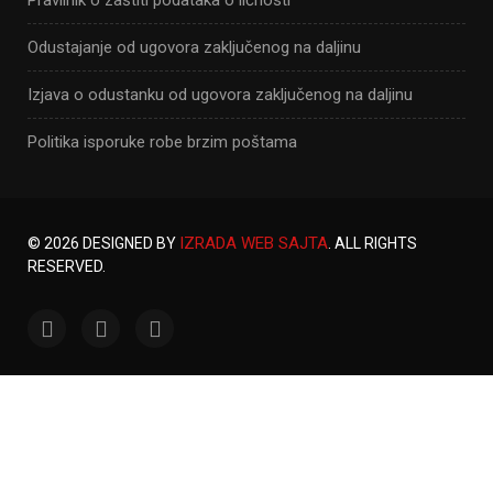
Pravilnik o zaštiti podataka o ličnosti
Odustajanje od ugovora zaključenog na daljinu
Izjava o odustanku od ugovora zaključenog na daljinu
Politika isporuke robe brzim poštama
IZRADA WEB SAJTA
© 2026 DESIGNED BY
. ALL RIGHTS
RESERVED.