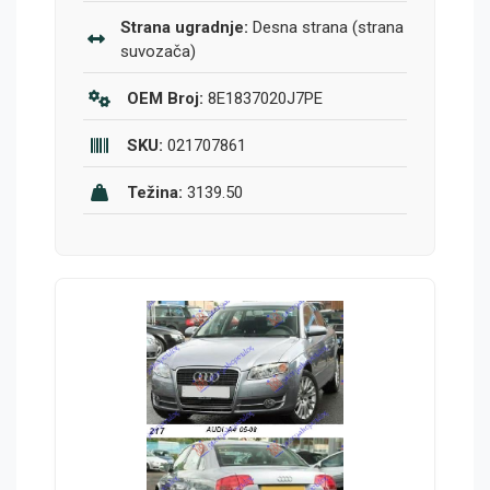
Strana ugradnje:
Desna strana (strana
suvozača)
OEM Broj:
8E1837020J7PE
SKU:
021707861
Težina:
3139.50