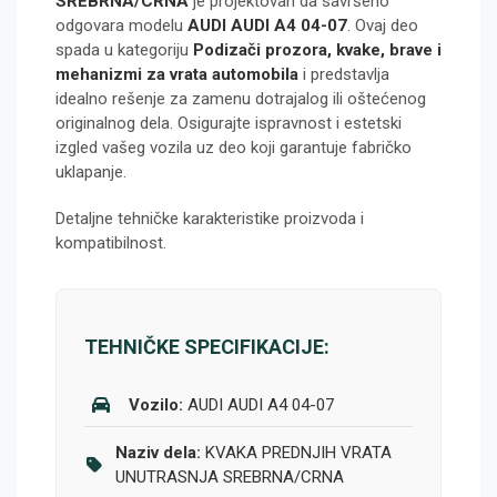
SREBRNA/CRNA
je projektovan da savršeno
odgovara modelu
AUDI AUDI A4 04-07
. Ovaj deo
spada u kategoriju
Podizači prozora, kvake, brave i
mehanizmi za vrata automobila
i predstavlja
idealno rešenje za zamenu dotrajalog ili oštećenog
originalnog dela. Osigurajte ispravnost i estetski
izgled vašeg vozila uz deo koji garantuje fabričko
uklapanje.
Detaljne tehničke karakteristike proizvoda i
kompatibilnost.
TEHNIČKE SPECIFIKACIJE:
Vozilo:
AUDI AUDI A4 04-07
Naziv dela:
KVAKA PREDNJIH VRATA
UNUTRASNJA SREBRNA/CRNA