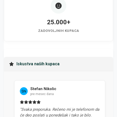
25.000+
ZADOVOLJNIH KUPACA
Iskustva naših kupaca
Stefan Nikolic
pre mesec dana
"Svaka preporuka. Rečeno mi je telefonom da
"N
će deo poslati u ponedeljak i tako je bilo.
od