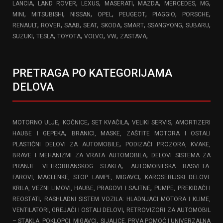
,
,
,
,
,
,
,
LANCIA
LAND ROVER
LEXUS
MASERATI
MAZDA
MERCEDES
MG
,
,
,
,
,
,
,
MINI
MITSUBISHI
NISSAN
OPEL
PEUGEOT
PIAGGIO
PORSCHE
,
,
,
,
,
,
,
,
RENAULT
ROVER
SAAB
SEAT
SKODA
SMART
SSANGYONG
SUBARU
,
,
,
,
,
,
SUZUKI
TESLA
TOYOTA
VOLVO
VW
ZASTAVA
PRETRAGA PO KATEGORIJAMA
DELOVA
,
,
,
,
MOTORNO ULJE
KOČNICE
SET KVAČILA
VELIKI SERVIS
AMORTIZERI
,
HAUBE I GEPEKA
BRANICI, MASKE, ZAŠTITE MOTORA I OSTALI
,
PLASTIČNI DELOVI ZA AUTOMOBILE
PODIZAČI PROZORA, KVAKE,
,
BRAVE I MEHANIZMI ZA VRATA AUTOMOBILA
DELOVI SISTEMA ZA
,
PRANJE VETROBRANSKOG STAKLA
AUTOMOBILSKA RASVETA:
,
FAROVI, MAGLENKE, STOP LAMPE, MIGAVCI
KAROSERIJSKI DELOVI:
,
KRILA, VEZNI LIMOVI, HAUBE, PRAGOVI I SAJTNE
PUMPE, PREKIDAČI I
,
REOSTATI
RASHLADNI SISTEM VOZILA: HLADNJACI MOTORA I KLIME,
,
VENTILATORI, GREJAČI I OSTALI DELOVI
RETROVIZORI ZA AUTOMOBIL
,
– STAKLA, POKLOPCI, MIGAVCI
SIJALICE, PRVA POMOĆ I UNIVERZALNA