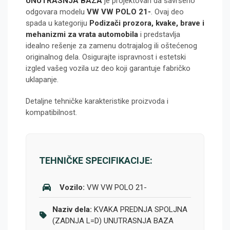
UNUTRASNJA BAZA
je projektovan da savršeno
odgovara modelu
VW VW POLO 21-
. Ovaj deo
spada u kategoriju
Podizači prozora, kvake, brave i
mehanizmi za vrata automobila
i predstavlja
idealno rešenje za zamenu dotrajalog ili oštećenog
originalnog dela. Osigurajte ispravnost i estetski
izgled vašeg vozila uz deo koji garantuje fabričko
uklapanje.
Detaljne tehničke karakteristike proizvoda i
kompatibilnost.
TEHNIČKE SPECIFIKACIJE:
Vozilo:
VW VW POLO 21-
Naziv dela:
KVAKA PREDNJA SPOLJNA
(ZADNJA L=D) UNUTRASNJA BAZA