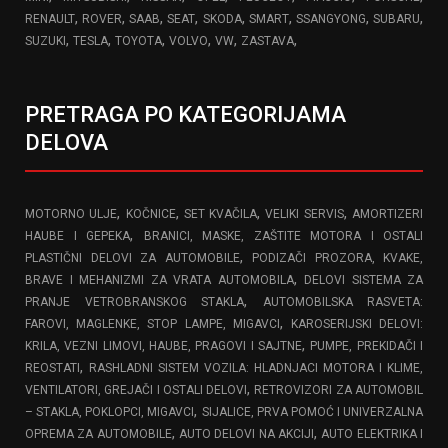
,
,
,
,
,
,
,
,
RENAULT
ROVER
SAAB
SEAT
SKODA
SMART
SSANGYONG
SUBARU
,
,
,
,
,
,
SUZUKI
TESLA
TOYOTA
VOLVO
VW
ZASTAVA
PRETRAGA PO KATEGORIJAMA
DELOVA
,
,
,
,
MOTORNO ULJE
KOČNICE
SET KVAČILA
VELIKI SERVIS
AMORTIZERI
,
HAUBE I GEPEKA
BRANICI, MASKE, ZAŠTITE MOTORA I OSTALI
,
PLASTIČNI DELOVI ZA AUTOMOBILE
PODIZAČI PROZORA, KVAKE,
,
BRAVE I MEHANIZMI ZA VRATA AUTOMOBILA
DELOVI SISTEMA ZA
,
PRANJE VETROBRANSKOG STAKLA
AUTOMOBILSKA RASVETA:
,
FAROVI, MAGLENKE, STOP LAMPE, MIGAVCI
KAROSERIJSKI DELOVI:
,
KRILA, VEZNI LIMOVI, HAUBE, PRAGOVI I SAJTNE
PUMPE, PREKIDAČI I
,
REOSTATI
RASHLADNI SISTEM VOZILA: HLADNJACI MOTORA I KLIME,
,
VENTILATORI, GREJAČI I OSTALI DELOVI
RETROVIZORI ZA AUTOMOBIL
,
– STAKLA, POKLOPCI, MIGAVCI
SIJALICE, PRVA POMOĆ I UNIVERZALNA
,
,
OPREMA ZA AUTOMOBILE
AUTO DELOVI NA AKCIJI
AUTO ELEKTRIKA I