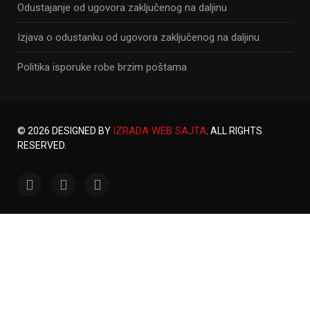
Odustajanje od ugovora zaključenog na daljinu
Izjava o odustanku od ugovora zaključenog na daljinu
Politika isporuke robe brzim poštama
IZRADA WEB SAJTA
© 2026 DESIGNED BY
. ALL RIGHTS
RESERVED.