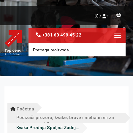
/
+381 60 499 45 22
Toggle 
Početna
Podizači prozora, kvake, brave i mehanizmi za
vrata automobila
Kvaka Prednja Spoljna Zadnj...