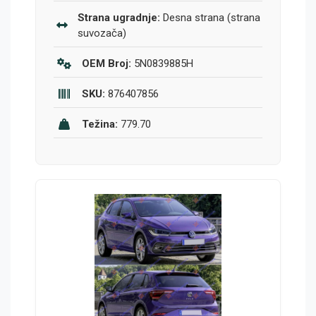
Strana ugradnje:
Desna strana (strana
suvozača)
OEM Broj:
5N0839885H
SKU:
876407856
Težina:
779.70