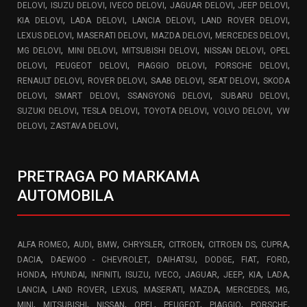
,
,
,
,
,
DELOVI
ISUZU DELOVI
IVECO DELOVI
JAGUAR DELOVI
JEEP DELOVI
,
,
,
,
KIA DELOVI
LADA DELOVI
LANCIA DELOVI
LAND ROVER DELOVI
,
,
,
,
LEXUS DELOVI
MASERATI DELOVI
MAZDA DELOVI
MERCEDES DELOVI
,
,
,
,
MG DELOVI
MINI DELOVI
MITSUBISHI DELOVI
NISSAN DELOVI
OPEL
,
,
,
,
DELOVI
PEUGEOT DELOVI
PIAGGIO DELOVI
PORSCHE DELOVI
,
,
,
,
RENAULT DELOVI
ROVER DELOVI
SAAB DELOVI
SEAT DELOVI
SKODA
,
,
,
,
DELOVI
SMART DELOVI
SSANGYONG DELOVI
SUBARU DELOVI
,
,
,
,
SUZUKI DELOVI
TESLA DELOVI
TOYOTA DELOVI
VOLVO DELOVI
VW
,
,
DELOVI
ZASTAVA DELOVI
PRETRAGA PO MARKAMA
AUTOMOBILA
,
,
,
,
,
,
,
ALFA ROMEO
AUDI
BMW
CHRYSLER
CITROEN
CITROEN DS
CUPRA
,
,
,
,
,
,
DACIA
DAEWOO - CHEVROLET
DAIHATSU
DODGE
FIAT
FORD
,
,
,
,
,
,
,
,
,
HONDA
HYUNDAI
INFINITI
ISUZU
IVECO
JAGUAR
JEEP
KIA
LADA
,
,
,
,
,
,
,
LANCIA
LAND ROVER
LEXUS
MASERATI
MAZDA
MERCEDES
MG
,
,
,
,
,
,
,
MINI
MITSUBISHI
NISSAN
OPEL
PEUGEOT
PIAGGIO
PORSCHE