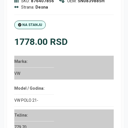
SKU:
876407856
OEM:
5N0839885H
Strana:
Desna
NA STANJU
1778.00 RSD
Marka:
VW
Model / Godina:
VW POLO 21-
Težina:
779.70