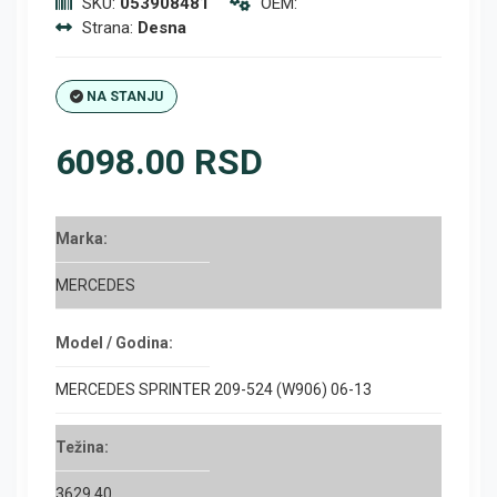
SKU:
053908481
OEM:
Strana:
Desna
NA STANJU
6098.00 RSD
Marka:
MERCEDES
Model / Godina:
MERCEDES SPRINTER 209-524 (W906) 06-13
Težina:
3629.40