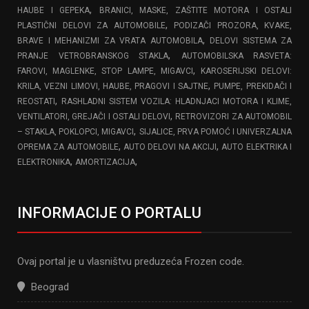
,
HAUBE I GEPEKA
BRANICI, MASKE, ZAŠTITE MOTORA I OSTALI
,
PLASTIČNI DELOVI ZA AUTOMOBILE
PODIZAČI PROZORA, KVAKE,
,
BRAVE I MEHANIZMI ZA VRATA AUTOMOBILA
DELOVI SISTEMA ZA
,
PRANJE VETROBRANSKOG STAKLA
AUTOMOBILSKA RASVETA:
,
FAROVI, MAGLENKE, STOP LAMPE, MIGAVCI
KAROSERIJSKI DELOVI:
,
KRILA, VEZNI LIMOVI, HAUBE, PRAGOVI I SAJTNE
PUMPE, PREKIDAČI I
,
REOSTATI
RASHLADNI SISTEM VOZILA: HLADNJACI MOTORA I KLIME,
,
VENTILATORI, GREJAČI I OSTALI DELOVI
RETROVIZORI ZA AUTOMOBIL
,
– STAKLA, POKLOPCI, MIGAVCI
SIJALICE, PRVA POMOĆ I UNIVERZALNA
,
,
OPREMA ZA AUTOMOBILE
AUTO DELOVI NA AKCIJI
AUTO ELEKTRIKA I
,
,
ELEKTRONIKA
AMORTIZACIJA
INFORMACIJE O PORTALU
Ovaj portal je u vlasništvu preduzeća Frozen code.
Beograd