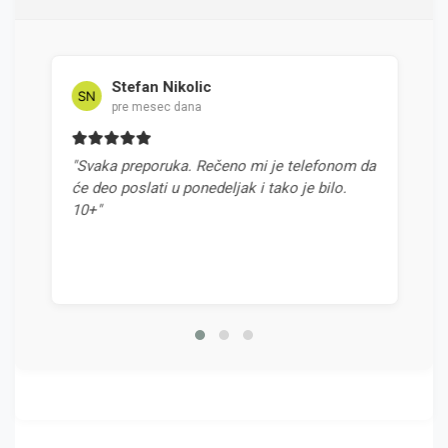
Stefan Nikolic
Mil
pre mesec dana
pre 
"Svaka preporuka. Rečeno mi je telefonom da
"Najbolja 
će deo poslati u ponedeljak i tako je bilo.
odnosom ce
10+"