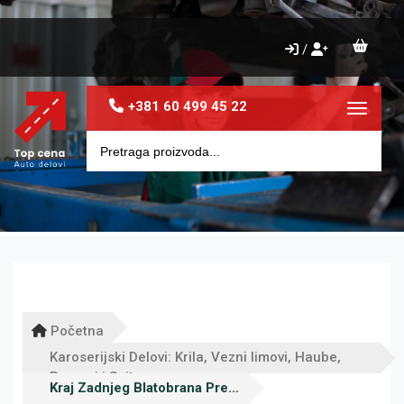
/
+381 60 499 45 22
Toggle 
Početna
Karoserijski Delovi: Krila, Vezni limovi, Haube,
Pragovi i Sajtne
Kraj Zadnjeg Blatobrana Pre...