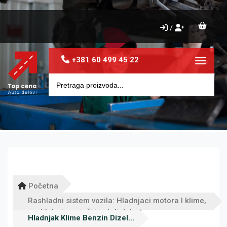
/
+381 60 499 45 22
Toggle 
Početna
Rashladni sistem vozila: Hladnjaci motora I klime,
ventilatori, grejači i ostali delovi
Hladnjak Klime Benzin Dizel...