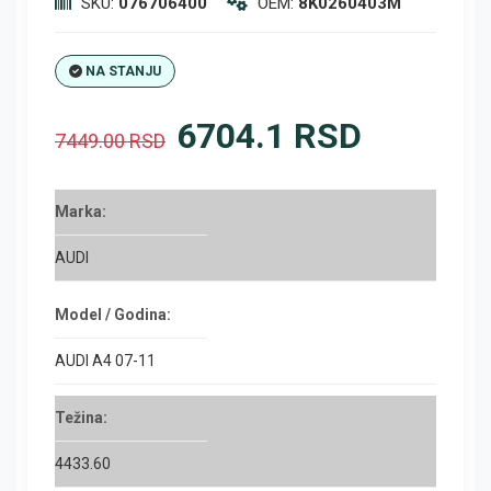
SKU:
076706400
OEM:
8K0260403M
NA STANJU
6704.1 RSD
7449.00 RSD
Marka:
AUDI
Model / Godina:
AUDI A4 07-11
Težina:
4433.60