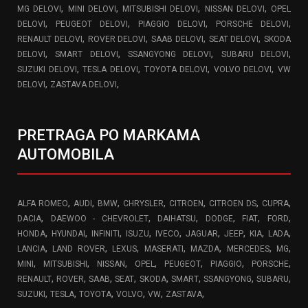
,
,
,
,
MG DELOVI
MINI DELOVI
MITSUBISHI DELOVI
NISSAN DELOVI
OPEL
,
,
,
,
DELOVI
PEUGEOT DELOVI
PIAGGIO DELOVI
PORSCHE DELOVI
,
,
,
,
RENAULT DELOVI
ROVER DELOVI
SAAB DELOVI
SEAT DELOVI
SKODA
,
,
,
,
DELOVI
SMART DELOVI
SSANGYONG DELOVI
SUBARU DELOVI
,
,
,
,
SUZUKI DELOVI
TESLA DELOVI
TOYOTA DELOVI
VOLVO DELOVI
VW
,
,
DELOVI
ZASTAVA DELOVI
PRETRAGA PO MARKAMA
AUTOMOBILA
,
,
,
,
,
,
,
ALFA ROMEO
AUDI
BMW
CHRYSLER
CITROEN
CITROEN DS
CUPRA
,
,
,
,
,
,
DACIA
DAEWOO - CHEVROLET
DAIHATSU
DODGE
FIAT
FORD
,
,
,
,
,
,
,
,
,
HONDA
HYUNDAI
INFINITI
ISUZU
IVECO
JAGUAR
JEEP
KIA
LADA
,
,
,
,
,
,
,
LANCIA
LAND ROVER
LEXUS
MASERATI
MAZDA
MERCEDES
MG
,
,
,
,
,
,
,
MINI
MITSUBISHI
NISSAN
OPEL
PEUGEOT
PIAGGIO
PORSCHE
,
,
,
,
,
,
,
,
RENAULT
ROVER
SAAB
SEAT
SKODA
SMART
SSANGYONG
SUBARU
,
,
,
,
,
,
SUZUKI
TESLA
TOYOTA
VOLVO
VW
ZASTAVA