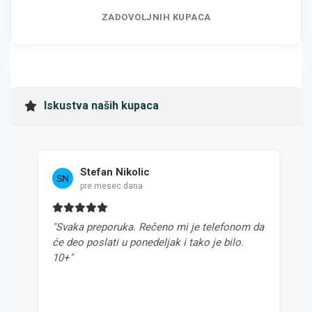
ZADOVOLJNIH KUPACA
Iskustva naših kupaca
Stefan Nikolic
pre mesec dana
"Svaka preporuka. Rečeno mi je telefonom da
"N
će deo poslati u ponedeljak i tako je bilo.
od
10+"