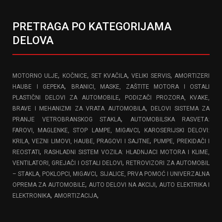
PRETRAGA PO KATEGORIJAMA
DELOVA
,
,
,
,
MOTORNO ULJE
KOČNICE
SET KVAČILA
VELIKI SERVIS
AMORTIZERI
,
HAUBE I GEPEKA
BRANICI, MASKE, ZAŠTITE MOTORA I OSTALI
,
PLASTIČNI DELOVI ZA AUTOMOBILE
PODIZAČI PROZORA, KVAKE,
,
BRAVE I MEHANIZMI ZA VRATA AUTOMOBILA
DELOVI SISTEMA ZA
,
PRANJE VETROBRANSKOG STAKLA
AUTOMOBILSKA RASVETA:
,
FAROVI, MAGLENKE, STOP LAMPE, MIGAVCI
KAROSERIJSKI DELOVI:
,
KRILA, VEZNI LIMOVI, HAUBE, PRAGOVI I SAJTNE
PUMPE, PREKIDAČI I
,
REOSTATI
RASHLADNI SISTEM VOZILA: HLADNJACI MOTORA I KLIME,
,
VENTILATORI, GREJAČI I OSTALI DELOVI
RETROVIZORI ZA AUTOMOBIL
,
– STAKLA, POKLOPCI, MIGAVCI
SIJALICE, PRVA POMOĆ I UNIVERZALNA
,
,
OPREMA ZA AUTOMOBILE
AUTO DELOVI NA AKCIJI
AUTO ELEKTRIKA I
,
,
ELEKTRONIKA
AMORTIZACIJA