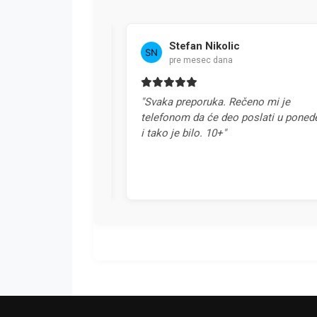
Stefan Nikolic
pre mesec dana
u Srbiji. Svaka
"Svaka preporuka. Rečeno mi je
telefonom da će deo poslati u ponedelja
i tako je bilo. 10+"