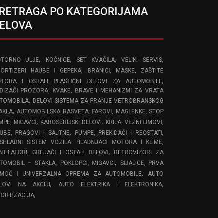
RETRAGA PO KATEGORIJAMA
ELOVA
,
,
,
,
TORNO ULJE
KOČNICE
SET KVAČILA
VELIKI SERVIS
,
ORTIZERI HAUBE I GEPEKA
BRANICI, MASKE, ZAŠTITE
,
TORA I OSTALI PLASTIČNI DELOVI ZA AUTOMOBILE
DIZAČI PROZORA, KVAKE, BRAVE I MEHANIZMI ZA VRATA
,
TOMOBILA
DELOVI SISTEMA ZA PRANJE VETROBRANSKOG
,
AKLA
AUTOMOBILSKA RASVETA: FAROVI, MAGLENKE, STOP
,
MPE, MIGAVCI
KAROSERIJSKI DELOVI: KRILA, VEZNI LIMOVI,
,
,
UBE, PRAGOVI I SAJTNE
PUMPE, PREKIDAČI I REOSTATI
SHLADNI SISTEM VOZILA: HLADNJACI MOTORA I KLIME,
,
NTILATORI, GREJAČI I OSTALI DELOVI
RETROVIZORI ZA
,
TOMOBIL – STAKLA, POKLOPCI, MIGAVCI
SIJALICE, PRVA
,
MOĆ I UNIVERZALNA OPREMA ZA AUTOMOBILE
AUTO
,
,
LOVI NA AKCIJI
AUTO ELEKTRIKA I ELEKTRONIKA
,
ORTIZACIJA