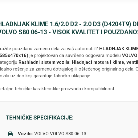
HLADNJAK KLIME 1.6/2.0 D2 - 2.0 D3 (D4204T9) 
VOLVO S80 06-13 - VISOK KVALITET I POUZDAN
ražite pouzdanu zamenu dela za vaš automobil?
HLADNJAK KLIME 1
585x470x16)
je projektovan da savršeno odgovara modelu
VOLVO 
ategoriju
Rashladni sistem vozila: Hladnjaci motora I klime, ventila
dealno rešenje za zamenu dotrajalog ili oštećenog originalnog dela. O
ozila uz deo koji garantuje fabričko uklapanje.
etaljne tehničke karakteristike proizvoda i kompatibilnost.
TEHNIČKE SPECIFIKACIJE:
Vozilo:
VOLVO VOLVO S80 06-13