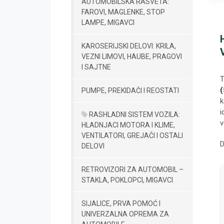
AUTOMOBILSKA RASVETA:
FAROVI, MAGLENKE, STOP
LAMPE, MIGAVCI
KAROSERIJSKI DELOVI: KRILA,
VEZNI LIMOVI, HAUBE, PRAGOVI
I SAJTNE
T
(
PUMPE, PREKIDAČI I REOSTATI
k
i
RASHLADNI SISTEM VOZILA:
v
HLADNJACI MOTORA I KLIME,
VENTILATORI, GREJAČI I OSTALI
D
DELOVI
RETROVIZORI ZA AUTOMOBIL –
STAKLA, POKLOPCI, MIGAVCI
SIJALICE, PRVA POMOĆ I
UNIVERZALNA OPREMA ZA