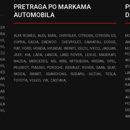
PRETRAGA PO MARKAMA
P
AUTOMOBILA
D
LER
PRA
,
,
,
,
,
,
ALFA ROMEO
AUDI
BMW
CHRYSLER
CITROEN
CITROEN DS
MO
,
VI
,
,
,
,
,
CUPRA
DACIA
DAEWOO - CHEVROLET
DAIHATSU
DODGE
AM
,
OVI
,
,
,
,
,
,
,
,
FIAT
FORD
HONDA
HYUNDAI
INFINITI
ISUZU
IVECO
JAGUAR
MO
UZU
,
,
,
,
,
,
,
PO
JEEP
KIA
LADA
LANCIA
LAND ROVER
LEXUS
MASERATI
KIA
AU
,
,
,
,
,
,
,
MAZDA
MERCEDES
MG
MINI
MITSUBISHI
NISSAN
OPEL
,
OVI
ST
,
,
,
,
,
,
,
PEUGEOT
PIAGGIO
PORSCHE
RENAULT
ROVER
SAAB
SEAT
DES
LA
,
,
,
,
,
,
SKODA
SMART
SSANGYONG
SUBARU
SUZUKI
TESLA
SAN
HA
,
,
,
,
TOYOTA
VOLVO
VW
ZASTAVA
,
RA
OVI
VE
AAB
,
AU
VI
PO
SLA
,
DE
VI
AM