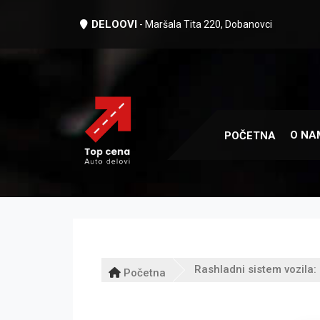
DELOOVI
- Maršala Tita 220, Dobanovci
O NA
POČETNA
Rashladni sistem vozila: H
Početna