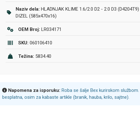
Naziv dela:
HLADNJAK KLIME 1.6/2.0 D2 - 2.0 D3 (D4204T9)
DIZEL (585x470x16)
OEM Broj:
LR034171
SKU:
060106410
Težina:
5834.40
Napomena za isporuku:
Roba se šalje Bex kurirskom službom. 
besplatna, osim za kabaste artikle (branik, hauba, krilo, sajtne).