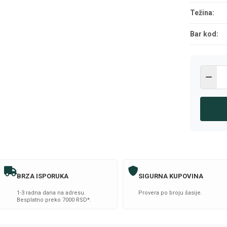
Težina:
Bar kod:
BRZA ISPORUKA
SIGURNA KUPOVINA
1-3 radna dana na adresu.
Provera po broju šasije.
Besplatno preko 7000 RSD*.