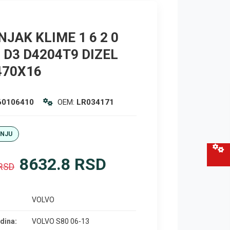
JAK KLIME 1 6 2 0
0 D3 D4204T9 DIZEL
470X16
60106410
OEM:
LR034171
ANJU
8632.8 RSD
 RSD
VOLVO
dina:
VOLVO S80 06-13