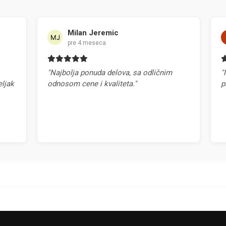
Milan Jeremic
pre 4 meseca
"Najbolja ponuda delova, sa odličnim
"Najb
k
odnosom cene i kvaliteta."
prepo