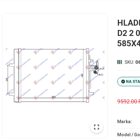
HLADN
D2 2 
585X
SKU:
0
NA ST
9592.00
Marka:
Model / Go