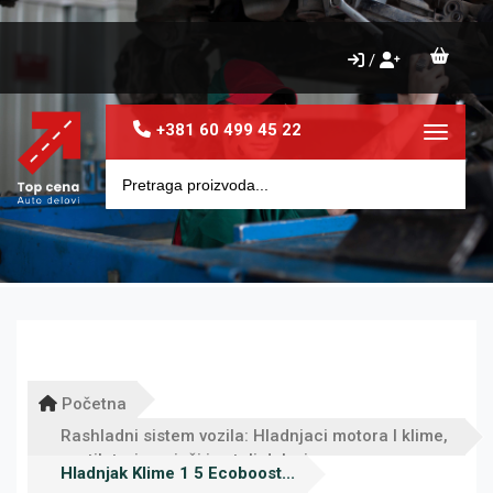
/
+381 60 499 45 22
Toggle 
Početna
Rashladni sistem vozila: Hladnjaci motora I klime,
ventilatori, grejači i ostali delovi
Hladnjak Klime 1 5 Ecoboost...