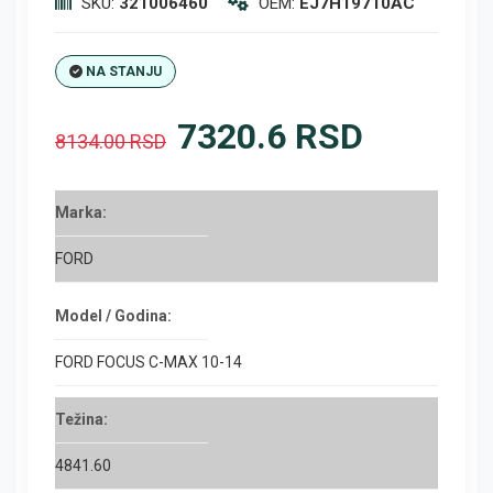
SKU:
321006460
OEM:
EJ7H19710AC
NA STANJU
7320.6 RSD
8134.00 RSD
Marka:
FORD
Model / Godina:
FORD FOCUS C-MAX 10-14
Težina:
4841.60