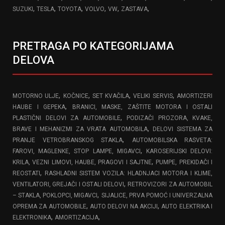
,
,
,
,
,
,
SUZUKI
TESLA
TOYOTA
VOLVO
VW
ZASTAVA
PRETRAGA PO KATEGORIJAMA
DELOVA
,
,
,
,
MOTORNO ULJE
KOČNICE
SET KVAČILA
VELIKI SERVIS
AMORTIZERI
,
HAUBE I GEPEKA
BRANICI, MASKE, ZAŠTITE MOTORA I OSTALI
,
PLASTIČNI DELOVI ZA AUTOMOBILE
PODIZAČI PROZORA, KVAKE,
,
BRAVE I MEHANIZMI ZA VRATA AUTOMOBILA
DELOVI SISTEMA ZA
,
PRANJE VETROBRANSKOG STAKLA
AUTOMOBILSKA RASVETA:
,
FAROVI, MAGLENKE, STOP LAMPE, MIGAVCI
KAROSERIJSKI DELOVI:
,
KRILA, VEZNI LIMOVI, HAUBE, PRAGOVI I SAJTNE
PUMPE, PREKIDAČI I
,
REOSTATI
RASHLADNI SISTEM VOZILA: HLADNJACI MOTORA I KLIME,
,
VENTILATORI, GREJAČI I OSTALI DELOVI
RETROVIZORI ZA AUTOMOBIL
,
– STAKLA, POKLOPCI, MIGAVCI
SIJALICE, PRVA POMOĆ I UNIVERZALNA
,
,
OPREMA ZA AUTOMOBILE
AUTO DELOVI NA AKCIJI
AUTO ELEKTRIKA I
,
,
ELEKTRONIKA
AMORTIZACIJA