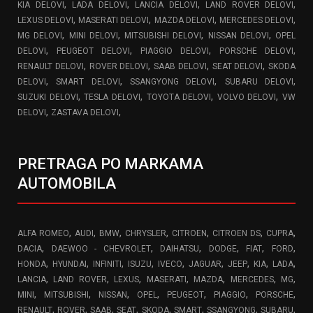
,
,
,
,
KIA DELOVI
LADA DELOVI
LANCIA DELOVI
LAND ROVER DELOVI
,
,
,
,
LEXUS DELOVI
MASERATI DELOVI
MAZDA DELOVI
MERCEDES DELOVI
,
,
,
,
MG DELOVI
MINI DELOVI
MITSUBISHI DELOVI
NISSAN DELOVI
OPEL
,
,
,
,
DELOVI
PEUGEOT DELOVI
PIAGGIO DELOVI
PORSCHE DELOVI
,
,
,
,
RENAULT DELOVI
ROVER DELOVI
SAAB DELOVI
SEAT DELOVI
SKODA
,
,
,
,
DELOVI
SMART DELOVI
SSANGYONG DELOVI
SUBARU DELOVI
,
,
,
,
SUZUKI DELOVI
TESLA DELOVI
TOYOTA DELOVI
VOLVO DELOVI
VW
,
,
DELOVI
ZASTAVA DELOVI
PRETRAGA PO MARKAMA
AUTOMOBILA
,
,
,
,
,
,
,
ALFA ROMEO
AUDI
BMW
CHRYSLER
CITROEN
CITROEN DS
CUPRA
,
,
,
,
,
,
DACIA
DAEWOO - CHEVROLET
DAIHATSU
DODGE
FIAT
FORD
,
,
,
,
,
,
,
,
,
HONDA
HYUNDAI
INFINITI
ISUZU
IVECO
JAGUAR
JEEP
KIA
LADA
,
,
,
,
,
,
,
LANCIA
LAND ROVER
LEXUS
MASERATI
MAZDA
MERCEDES
MG
,
,
,
,
,
,
,
MINI
MITSUBISHI
NISSAN
OPEL
PEUGEOT
PIAGGIO
PORSCHE
,
,
,
,
,
,
,
,
RENAULT
ROVER
SAAB
SEAT
SKODA
SMART
SSANGYONG
SUBARU