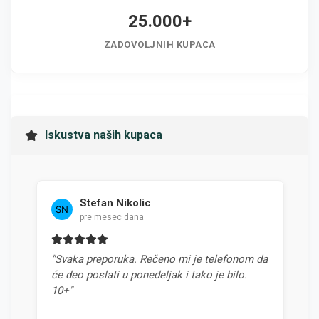
25.000+
ZADOVOLJNIH KUPACA
Iskustva naših kupaca
Stefan Nikolic
pre mesec dana
"Svaka preporuka. Rečeno mi je telefonom da
"Najbo
će deo poslati u ponedeljak i tako je bilo.
odnoso
10+"