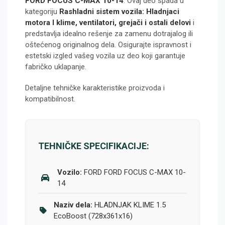
FORD FOCUS C-MAX 10-14
. Ovaj deo spada u
kategoriju
Rashladni sistem vozila: Hladnjaci
motora I klime, ventilatori, grejači i ostali delovi
i
predstavlja idealno rešenje za zamenu dotrajalog ili
oštećenog originalnog dela. Osigurajte ispravnost i
estetski izgled vašeg vozila uz deo koji garantuje
fabričko uklapanje.
Detaljne tehničke karakteristike proizvoda i
kompatibilnost.
TEHNIČKE SPECIFIKACIJE:
Vozilo:
FORD FORD FOCUS C-MAX 10-
14
Naziv dela:
HLADNJAK KLIME 1.5
EcoBoost (728x361x16)