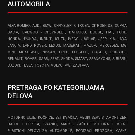
AUTOMOBILA
,
,
,
,
,
,
,
ALFA ROMEO
AUDI
BMW
CHRYSLER
CITROEN
CITROEN DS
CUPRA
,
,
,
,
,
,
DACIA
DAEWOO - CHEVROLET
DAIHATSU
DODGE
FIAT
FORD
,
,
,
,
,
,
,
,
,
HONDA
HYUNDAI
INFINITI
ISUZU
IVECO
JAGUAR
JEEP
KIA
LADA
,
,
,
,
,
,
,
LANCIA
LAND ROVER
LEXUS
MASERATI
MAZDA
MERCEDES
MG
,
,
,
,
,
,
,
MINI
MITSUBISHI
NISSAN
OPEL
PEUGEOT
PIAGGIO
PORSCHE
,
,
,
,
,
,
,
,
RENAULT
ROVER
SAAB
SEAT
SKODA
SMART
SSANGYONG
SUBARU
,
,
,
,
,
,
SUZUKI
TESLA
TOYOTA
VOLVO
VW
ZASTAVA
PRETRAGA PO KATEGORIJAMA
DELOVA
,
,
,
,
MOTORNO ULJE
KOČNICE
SET KVAČILA
VELIKI SERVIS
AMORTIZERI
,
HAUBE I GEPEKA
BRANICI, MASKE, ZAŠTITE MOTORA I OSTALI
,
PLASTIČNI DELOVI ZA AUTOMOBILE
PODIZAČI PROZORA, KVAKE,