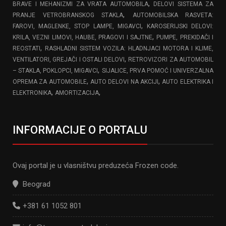
,
BRAVE I MEHANIZMI ZA VRATA AUTOMOBILA
DELOVI SISTEMA ZA
,
PRANJE VETROBRANSKOG STAKLA
AUTOMOBILSKA RASVETA:
,
FAROVI, MAGLENKE, STOP LAMPE, MIGAVCI
KAROSERIJSKI DELOVI:
,
KRILA, VEZNI LIMOVI, HAUBE, PRAGOVI I SAJTNE
PUMPE, PREKIDAČI I
,
REOSTATI
RASHLADNI SISTEM VOZILA: HLADNJACI MOTORA I KLIME,
,
VENTILATORI, GREJAČI I OSTALI DELOVI
RETROVIZORI ZA AUTOMOBIL
,
– STAKLA, POKLOPCI, MIGAVCI
SIJALICE, PRVA POMOĆ I UNIVERZALNA
,
,
OPREMA ZA AUTOMOBILE
AUTO DELOVI NA AKCIJI
AUTO ELEKTRIKA I
,
,
ELEKTRONIKA
AMORTIZACIJA
INFORMACIJE O PORTALU
Ovaj portal je u vlasništvu preduzeća Frozen code.
Beograd
+381 61 1052 801