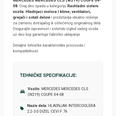
MERCEDES MERCEDES CLS (W219) COUPE 04-
08
. Ovaj deo spada u kategoriju
Rashladni sistem
vozila: Hladnjaci motora I klime, ventilatori,
grejači i ostali delovi
i predstavlja idealno rešenje
za zamenu dotrajalog ili oštećenog originalnog dela.
Osigurajte ispravnost i estetski izgled vašeg vozila
uz deo koji garantuje fabričko uklapanje.
Detaljne tehničke karakteristike proizvoda i
kompatibilnost.
TEHNIČKE SPECIFIKACIJE:
Vozilo:
MERCEDES MERCEDES CLS
(W219) COUPE 04-08
Naziv dela:
HLADNJAK INTERCOOLERA
2.2-3.0 DIZEL CEVI F 76