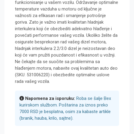
funkcionisanje u vašem vozilu. Održavanje optimalne
temperature vazduha u motoru od ključne je
važnosti za efikasan rad i smanjenje potrošnje
goriva. Zato je važno imati kvalitetan hladnjak
interkulera koji će obezbediti adekvatno hlađenje i
povećati performanse vašeg vozila. Ukoliko želite da
osigurate besprekoran rad vašeg dizel motora,
hladnjak interkulera 2.2/3.0 dizel je neizostavan deo
koji će vam pružiti pouzdanost i efikasnost u vožnji.
Ne čekajte da se suočite sa problemima sa
hlađenjem motora, nabavite ovaj kvalitetan auto deo
(SKU: 531006220) i obezbedite optimalne uslove
rada vašeg vozila.
Napomena za isporuku:
Roba se šalje Bex
kurirskom službom. Poštarina za iznos preko
7000 RSD je besplatna, osim za kabaste artikle
(branik, hauba, krilo, sajtne).