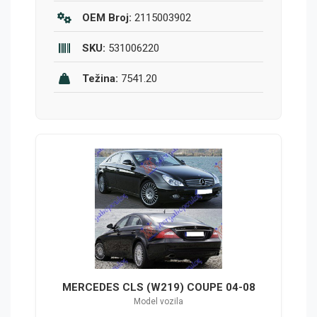
OEM Broj:
2115003902
SKU:
531006220
Težina:
7541.20
MERCEDES CLS (W219) COUPE 04-08
Model vozila