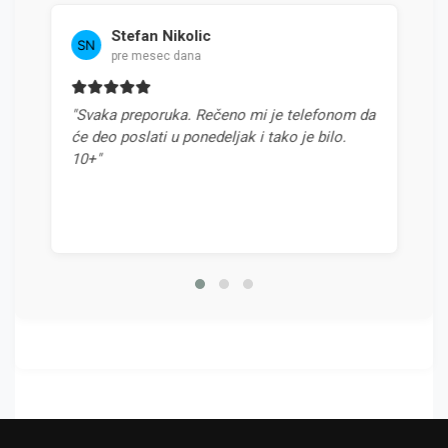
Stefan Nikolic
Milan J
pre mesec dana
pre 4 me
vaka preporuka. Rečeno mi je telefonom da
"Najbolja pon
 deo poslati u ponedeljak i tako je bilo.
odnosom cene 
0+"