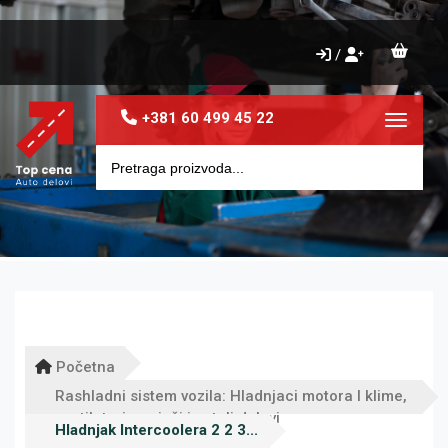
/
+381 60 499 45 22
Toggle 
Početna
Rashladni sistem vozila: Hladnjaci motora I klime,
ventilatori, grejači i ostali delovi
Hladnjak Intercoolera 2 2 3...