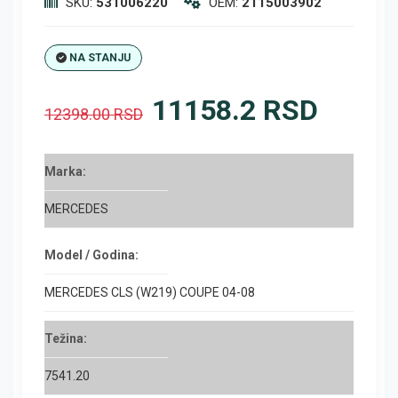
SKU:
531006220
OEM:
2115003902
NA STANJU
11158.2 RSD
12398.00 RSD
Marka:
MERCEDES
Model / Godina:
MERCEDES CLS (W219) COUPE 04-08
Težina:
7541.20