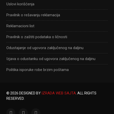
Uslovi korišćenja
Pravilnik o rešavanju reklamacija
Reklamacioni list
Pravilnik o zaštiti podataka o ličnosti
Odustajanje od ugovora zaključenog na daljinu
Izjava o odustanku od ugovora zaključenog na daljinu
Politika isporuke robe brzim poštama
IZRADA WEB SAJTA
© 2026 DESIGNED BY
. ALL RIGHTS
RESERVED.