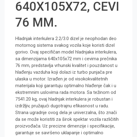
640X105X72, CEVI
76 MM.
Hladnjak interkulera 2.2/3.0 dizel je neophodan deo
motornog sistema svakog vozila koje koristi dizel
gorivo. Ovaj specifičan model hladnjaka interkulera,
sa dimenzijama 640x105x72 mm i cevima prečnika
76 mm, predstavlja vrhunski kvalitet i pouzdanost u
hlađenju vazduha koji dolazi iz turbo punjača pre
ulaska u motor. Izrađen je od visokokvalitetnih
materijala koji garantuju optimalno hlađenje čak i u
ekstremnim uslovima rada motora. Sa težinom od
7541.20 kg, ovaj hladnjak interkulera je robustan i
izdržljiv, pružajući dugotrajnu efikasnost u radu.
Strana ugradnje ovog dela je univerzalna, što znači
da se može koristiti za širok spektar vozila različitih
proizvođača. Uz precizne dimenzije i specifikacije,
garantuje se savršeno uklapanje i optimalno