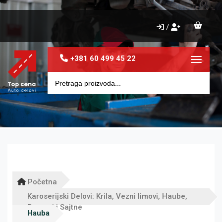
/
+381 60 499 45 22
Toggle 
Početna
Karoserijski Delovi: Krila, Vezni limovi, Haube,
Pragovi i Sajtne
Hauba