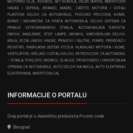
,
,
,
,
MOTORNO ULJE
KOČNICE
SET KVAČILA
VELIKI SERVIS
AMORTIZERI
,
HAUBE I GEPEKA
BRANICI, MASKE, ZAŠTITE MOTORA I OSTALI
,
PLASTIČNI DELOVI ZA AUTOMOBILE
PODIZAČI PROZORA, KVAKE,
,
BRAVE I MEHANIZMI ZA VRATA AUTOMOBILA
DELOVI SISTEMA ZA
,
PRANJE VETROBRANSKOG STAKLA
AUTOMOBILSKA RASVETA:
,
FAROVI, MAGLENKE, STOP LAMPE, MIGAVCI
KAROSERIJSKI DELOVI:
,
KRILA, VEZNI LIMOVI, HAUBE, PRAGOVI I SAJTNE
PUMPE, PREKIDAČI I
,
REOSTATI
RASHLADNI SISTEM VOZILA: HLADNJACI MOTORA I KLIME,
,
VENTILATORI, GREJAČI I OSTALI DELOVI
RETROVIZORI ZA AUTOMOBIL
,
– STAKLA, POKLOPCI, MIGAVCI
SIJALICE, PRVA POMOĆ I UNIVERZALNA
,
,
OPREMA ZA AUTOMOBILE
AUTO DELOVI NA AKCIJI
AUTO ELEKTRIKA I
,
,
ELEKTRONIKA
AMORTIZACIJA
INFORMACIJE O PORTALU
Ovaj portal je u vlasništvu preduzeća Frozen code.
Beograd