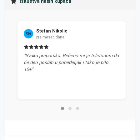
Iskustva naših kupaca
Stefan Nikolic
pre mesec dana
"Svaka preporuka. Rečeno mi je telefonom da
"N
će deo poslati u ponedeljak i tako je bilo.
od
10+"