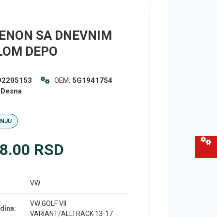
XENON SA DNEVNIM
LOM DEPO
92205153
OEM:
5G1941754
:
Desna
ANJU
8.00 RSD
VW
VW GOLF VII
dina:
VARIANT/ALLTRACK 13-17