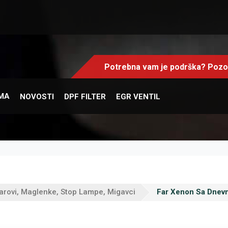
Potrebna vam je podrška? Pozov
MA
NOVOSTI
DPF FILTER
EGR VENTIL
arovi, Maglenke, Stop Lampe, Migavci
Far Xenon Sa Dnevni