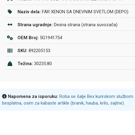
Naziv dela:
FAR XENON SA DNEVNIM SVETLOM (DEPO)
Strana ugradnje:
Desna strana (strana suvozača)
OEM Broj:
5G1941754
SKU:
892205153
Težina:
30235.80
Napomena za isporuku:
Roba se šalje Bex kurirskom službom. 
besplatna, osim za kabaste artikle (branik, hauba, krilo, sajtne).