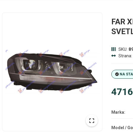
FAR 
SVET
SKU:
8
Strana
NA ST
4716
Marka:
Model / Go