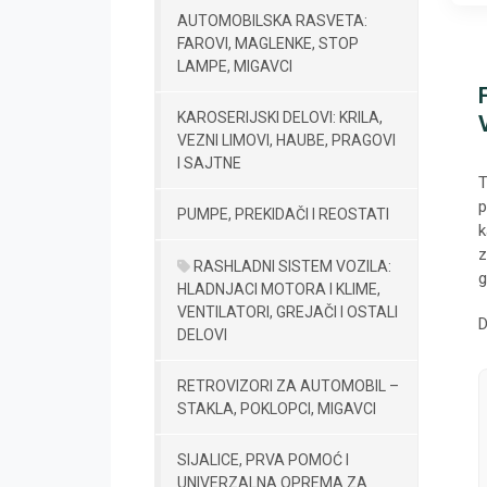
AUTOMOBILSKA RASVETA:
FAROVI, MAGLENKE, STOP
LAMPE, MIGAVCI
KAROSERIJSKI DELOVI: KRILA,
VEZNI LIMOVI, HAUBE, PRAGOVI
I SAJTNE
T
p
PUMPE, PREKIDAČI I REOSTATI
k
z
RASHLADNI SISTEM VOZILA:
g
HLADNJACI MOTORA I KLIME,
VENTILATORI, GREJAČI I OSTALI
D
DELOVI
RETROVIZORI ZA AUTOMOBIL –
STAKLA, POKLOPCI, MIGAVCI
SIJALICE, PRVA POMOĆ I
UNIVERZALNA OPREMA ZA