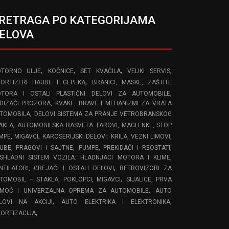
RETRAGA PO KATEGORIJAMA
ELOVA
,
,
,
,
TORNO ULJE
KOČNICE
SET KVAČILA
VELIKI SERVIS
,
ORTIZERI HAUBE I GEPEKA
BRANICI, MASKE, ZAŠTITE
,
TORA I OSTALI PLASTIČNI DELOVI ZA AUTOMOBILE
DIZAČI PROZORA, KVAKE, BRAVE I MEHANIZMI ZA VRATA
,
TOMOBILA
DELOVI SISTEMA ZA PRANJE VETROBRANSKOG
,
AKLA
AUTOMOBILSKA RASVETA: FAROVI, MAGLENKE, STOP
,
MPE, MIGAVCI
KAROSERIJSKI DELOVI: KRILA, VEZNI LIMOVI,
,
,
UBE, PRAGOVI I SAJTNE
PUMPE, PREKIDAČI I REOSTATI
SHLADNI SISTEM VOZILA: HLADNJACI MOTORA I KLIME,
,
NTILATORI, GREJAČI I OSTALI DELOVI
RETROVIZORI ZA
,
TOMOBIL – STAKLA, POKLOPCI, MIGAVCI
SIJALICE, PRVA
,
MOĆ I UNIVERZALNA OPREMA ZA AUTOMOBILE
AUTO
,
,
LOVI NA AKCIJI
AUTO ELEKTRIKA I ELEKTRONIKA
,
ORTIZACIJA