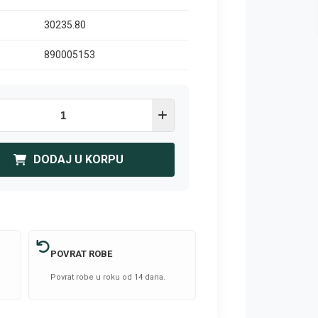
30235.80
890005153
DODAJ U KORPU
POVRAT ROBE
Povrat robe u roku od 14 dana.