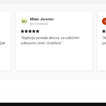
Milan Jeremic
Ilija Ice
pre 4 meseca
pre 4 me
"Najbolja ponuda delova, sa odličnim
"Najbrža ispor
odnosom cene i kvaliteta."
preporuka!"