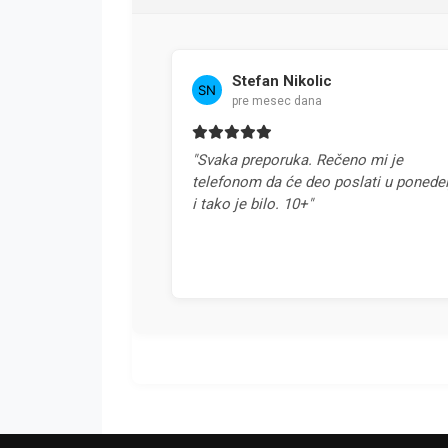
Stefan Nikolic
pre mesec dana
 Svaka
"Svaka preporuka. Rečeno mi je
telefonom da će deo poslati u ponedeljak
i tako je bilo. 10+"