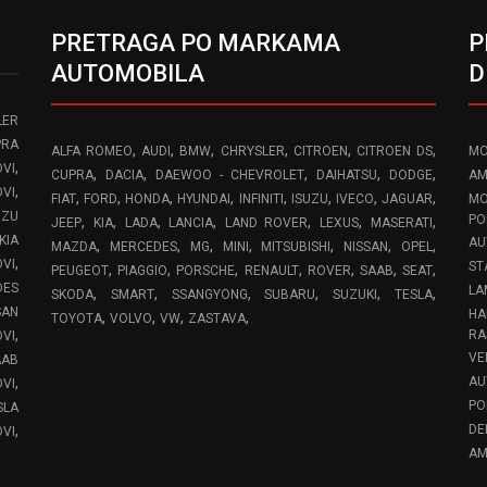
PRETRAGA PO MARKAMA
P
AUTOMOBILA
D
LER
PRA
,
,
,
,
,
,
ALFA ROMEO
AUDI
BMW
CHRYSLER
CITROEN
CITROEN DS
MO
,
VI
,
,
,
,
,
CUPRA
DACIA
DAEWOO - CHEVROLET
DAIHATSU
DODGE
AM
,
OVI
,
,
,
,
,
,
,
,
FIAT
FORD
HONDA
HYUNDAI
INFINITI
ISUZU
IVECO
JAGUAR
MO
UZU
,
,
,
,
,
,
,
PO
JEEP
KIA
LADA
LANCIA
LAND ROVER
LEXUS
MASERATI
KIA
AU
,
,
,
,
,
,
,
MAZDA
MERCEDES
MG
MINI
MITSUBISHI
NISSAN
OPEL
,
OVI
ST
,
,
,
,
,
,
,
PEUGEOT
PIAGGIO
PORSCHE
RENAULT
ROVER
SAAB
SEAT
DES
LA
,
,
,
,
,
,
SKODA
SMART
SSANGYONG
SUBARU
SUZUKI
TESLA
SAN
HA
,
,
,
,
TOYOTA
VOLVO
VW
ZASTAVA
,
RA
OVI
VE
AAB
,
AU
VI
PO
SLA
,
DE
VI
AM