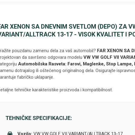
FAR XENON SA DNEVNIM SVETLOM (DEPO) ZA VW
VARIANT/ALLTRACK 13-17 - VISOK KVALITET I
ražite pouzdanu zamenu dela za vaš automobil?
FAR XENON SA D
rojektovan da savršeno odgovara modelu
VW VW GOLF VII VARI
ategoriju
Automobilska Rasveta: Farovi, Maglenke, Stop Lampe, 
amenu dotrajalog ili oštećenog originalnog dela. Osigurajte ispravnost
arantuje fabričko uklapanje.
etaljne tehničke karakteristike proizvoda i kompatibilnost.
TEHNIČKE SPECIFIKACIJE:
Vozilo:
VW VW GOLF VII VARIANT/ALLTRACK 13-17