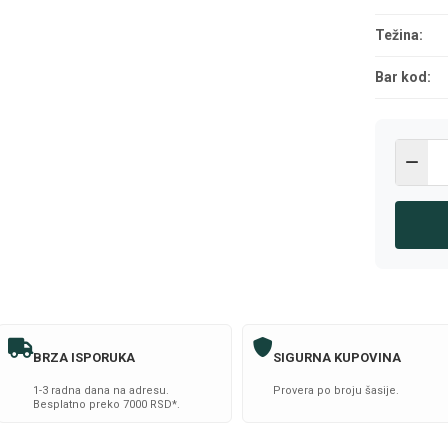
Težina:
Bar kod:
BRZA ISPORUKA
SIGURNA KUPOVINA
1-3 radna dana na adresu.
Provera po broju šasije.
Besplatno preko 7000 RSD*.