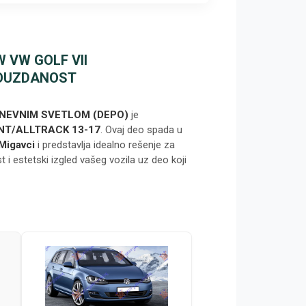
 VW GOLF VII
 POUZDANOST
NEVNIM SVETLOM (DEPO)
je
ANT/ALLTRACK 13-17
. Ovaj deo spada u
Migavci
i predstavlja idealno rešenje za
 i estetski izgled vašeg vozila uz deo koji