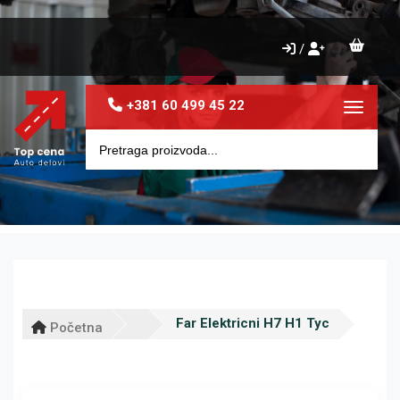
/
+381 60 499 45 22
Toggle 
Far Elektricni H7 H1 Tyc
Početna