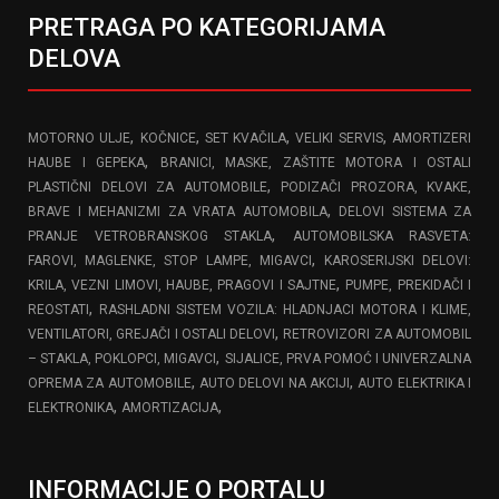
PRETRAGA PO KATEGORIJAMA
DELOVA
,
,
,
,
MOTORNO ULJE
KOČNICE
SET KVAČILA
VELIKI SERVIS
AMORTIZERI
,
HAUBE I GEPEKA
BRANICI, MASKE, ZAŠTITE MOTORA I OSTALI
,
PLASTIČNI DELOVI ZA AUTOMOBILE
PODIZAČI PROZORA, KVAKE,
,
BRAVE I MEHANIZMI ZA VRATA AUTOMOBILA
DELOVI SISTEMA ZA
,
PRANJE VETROBRANSKOG STAKLA
AUTOMOBILSKA RASVETA:
,
FAROVI, MAGLENKE, STOP LAMPE, MIGAVCI
KAROSERIJSKI DELOVI:
,
KRILA, VEZNI LIMOVI, HAUBE, PRAGOVI I SAJTNE
PUMPE, PREKIDAČI I
,
REOSTATI
RASHLADNI SISTEM VOZILA: HLADNJACI MOTORA I KLIME,
,
VENTILATORI, GREJAČI I OSTALI DELOVI
RETROVIZORI ZA AUTOMOBIL
,
– STAKLA, POKLOPCI, MIGAVCI
SIJALICE, PRVA POMOĆ I UNIVERZALNA
,
,
OPREMA ZA AUTOMOBILE
AUTO DELOVI NA AKCIJI
AUTO ELEKTRIKA I
,
,
ELEKTRONIKA
AMORTIZACIJA
INFORMACIJE O PORTALU