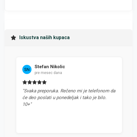
Iskustva naših kupaca
Stefan Nikolic
pre mesec dana
"Svaka preporuka. Rečeno mi je telefonom da
"Najb
će deo poslati u ponedeljak i tako je bilo.
odnos
10+"